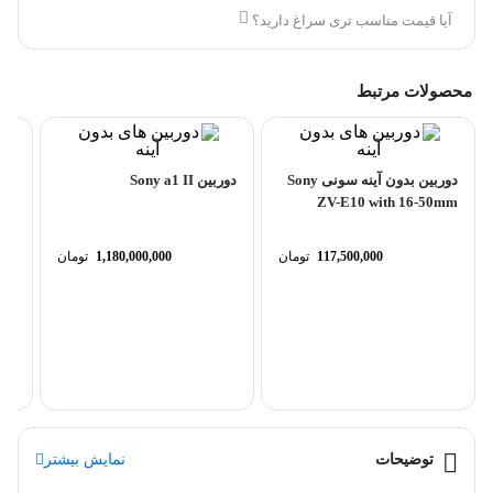
آیا قیمت مناسب تری سراغ دارید؟
محصولات مرتبط
دوربین بدون آینه سونی Sony
دوربین Sony a1 II
ZV-E10 with 16-50mm
(Black)
117,500,000
تومان
1,180,000,000
تومان
era
توضیحات
نمایش بیشتر