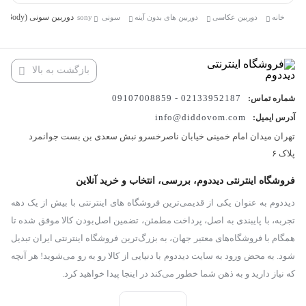
قرار بگیره و عکاسی با یه دست هم ساده باشه. برای سفر، عکاسی
دوربین سونی Sony a6700 Mirrorless Camera (Body)
خانه
دوربین عکاسی
دوربین های بدون آینه
سونی sony
خیابانی یا ضبط ولاگ در حرکت، واقعاً عالیه.
🌈 کیفیت تصویر باورنکردنی
بازگشت به بالا
قلب تپنده‌ی این دوربین یه سنسور ۲۶ مگاپیکسلی Exmor R CMOS از
02133952187 - 09107008859
شماره تماس:
نوع APS-C هست که در کنار پردازنده‌ی قدرتمند BIONZ XR باعث
info@diddovom.com
آدرس ایمیل:
می‌شن عکس‌هات پر از جزئیات، رنگ طبیعی و وضوح بالا باشن.
تهران میدان امام خمینی خیابان ناصرخسرو نبش سعدی بن بست جوانمرد
حتی در شرایط نوری ضعیف، عملکرد نویز فوق‌العاده‌ای داره و کیفیت
پلاک ۶
تصویر افت نمی‌کنه. این یعنی توی عکاسی شب، پرتره یا طبیعت، همیشه
فروشگاه اینترنتی دیددوم، بررسی، انتخاب و خرید آنلاین
خروجی تمیز و چشم‌نواز داری.
دیددوم به عنوان یکی از قدیمی‌ترین فروشگاه های اینترنتی با بیش از یک دهه
در واقع، عکس‌هایی که با Sony a6700 گرفته می‌شن اون‌قدر واضح و
تجربه، با پایبندی به اصل، پرداخت مطمئن، تضمین اصل‌بودن کالا موفق شده تا
شفافن که گاهی حس می‌کنی داری از داخل تصویر عبور می‌کنی!
همگام با فروشگاه‌های معتبر جهان، به بزرگ‌ترین فروشگاه اینترنتی ایران تبدیل
شود. به محض ورود به سایت دیددوم با دنیایی از کالا رو به رو می‌شوید! هر آنچه
🎬 فیلم‌برداری حرفه‌ای 4K
که نیاز دارید و به ذهن شما خطور می‌کند در اینجا پیدا خواهید کرد.
وقتی صحبت از فیلم‌برداری می‌شه، دوربین Sony a6700 یه غول واقعیه!