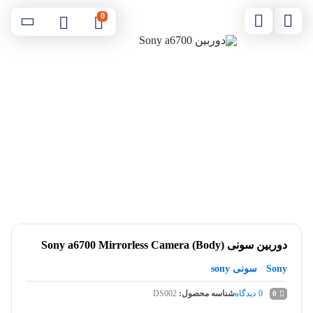
0
دوربین سونی Sony a6700 Mirrorless Camera (Body)
Sony
سونی sony
/
0
دیدگاه
شناسه محصول:
DS002
0