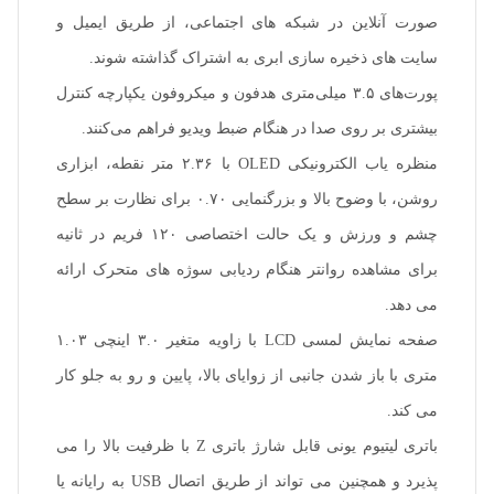
صورت آنلاین در شبکه های اجتماعی، از طریق ایمیل و
سایت های ذخیره سازی ابری به اشتراک گذاشته شوند.
پورت‌های ۳.۵ میلی‌متری هدفون و میکروفون یکپارچه کنترل
بیشتری بر روی صدا در هنگام ضبط ویدیو فراهم می‌کنند.
منظره یاب الکترونیکی OLED با ۲.۳۶ متر نقطه، ابزاری
روشن، با وضوح بالا و بزرگنمایی ۰.۷۰ برای نظارت بر سطح
چشم و ورزش و یک حالت اختصاصی ۱۲۰ فریم در ثانیه
برای مشاهده روانتر هنگام ردیابی سوژه های متحرک ارائه
می دهد.
صفحه نمایش لمسی LCD با زاویه متغیر ۳.۰ اینچی ۱.۰۳
متری با باز شدن جانبی از زوایای بالا، پایین و رو به جلو کار
می کند.
باتری لیتیوم یونی قابل شارژ باتری Z با ظرفیت بالا را می
پذیرد و همچنین می تواند از طریق اتصال USB به رایانه یا