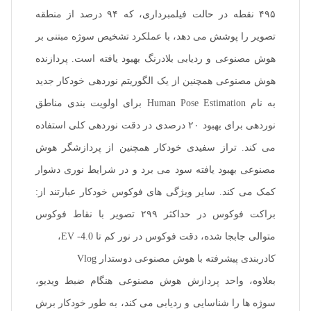
۴۹۵ نقطه در حالت فیلمبرداری، که ۹۴ درصد از منطقه
تصویر را پوشش می دهد، با عملکرد تشخیص سوژه مبتنی بر
هوش مصنوعی و ردیابی بلادرنگ بهبود یافته است. پردازنده
هوش مصنوعی همچنین از یک الگوریتم نوردهی خودکار جدید
به نام Human Pose Estimation برای اولویت بندی مناطق
نوردهی برای بهبود ۲۰ درصدی در دقت نوردهی کلی استفاده
می کند. تراز سفیدی خودکار همچنین از پردازشگر هوش
مصنوعی بهبود یافته سود می برد و در شرایط نوری دشوار
کمک می کند. سایر ویژگی های فوکوس خودکار عبارتند از:
براکت فوکوس در حداکثر ۲۹۹ تصویر با نقاط فوکوس
متوالی جابجا شده، دقت فوکوس در نور کم تا EV -4.0،
کادربندی پیشرفته با هوش مصنوعی دوستدار Vlog
بعلاوه، واحد پردازش هوش مصنوعی هنگام ضبط ویدیو،
سوژه ها را شناسایی و ردیابی می کند، به طور خودکار برش