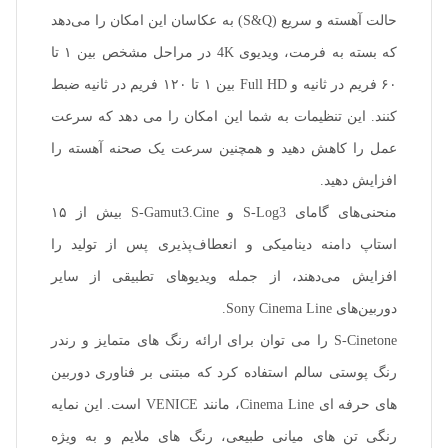
حالت آهسته و سریع (S&Q) به عکاسان این امکان را می‌دهد
که بسته به فرمت، ویدیوی 4K در مراحل مشخص بین ۱ تا
۶۰ فریم در ثانیه و Full HD بین ۱ تا ۱۲۰ فریم در ثانیه ضبط
کنند. این تنظیمات به شما این امکان را می دهد که سرعت
عمل را کاهش دهید و همچنین سرعت یک صحنه آهسته را
افزایش دهید.
منحنی‌های گامای S-Log3 و S-Gamut3.Cine بیش از ۱۵
استاپ دامنه دینامیکی و انعطاف‌پذیری پس از تولید را
افزایش می‌دهند، از جمله ویدیوهای تطبیقی ​​از سایر
دوربین‌های Sony Cinema Line.
S-Cinetone را می توان برای ارائه رنگ های متمایز و رندر
رنگ پوستی سالم استفاده کرد که مبتنی بر فناوری دوربین
های حرفه ای Cinema Line، مانند VENICE است. این نمایه
رنگی تن های میانی طبیعی، رنگ های ملایم و به ویژه