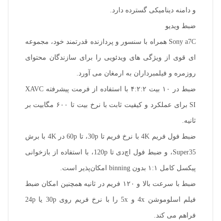
و دامنه دینامیکی گسترده دارد.
ضبط ویدیو
Sony a7C همراه با سنسور و پردازنده قدرتمند خود، مجموعه
ای قوی از ویژگی های ویدئویی را برای سازندگان محتوای
روزمره و فیلمبرداران به ارمغان می آورد.
ضبط در ۱۰ بیت ۴:۲:۲ با استفاده از فرمت پیشرفته XAVC
SI برای عملکرد و کیفیت ثابت با نرخ بیت تا ۶۰۰ مگابیت بر
ثانیه.
ضبط فول فریم 4K با نرخ فریم تا 30p، تا 60p در 4K با برش
Super35، و ضبط فول اچ‌دی تا 120p، با استفاده از بازخوانی
پیکسل کامل ۱:۱ بدون binning امکان‌پذیر است.
ضبط با سرعت بالا و ۱۲۰ فریم در ثانیه همچنین امکان ضبط
فیلم اسلوموشن 4x و 5x را با نرخ فریم روی 30p یا 24p
فراهم می کند.