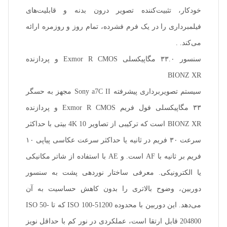
خودکار، تثبیت‌کننده تصویر درون بدنه و قابلیت‌های
فیلمبرداری را در یک فرم فشرده، تمام روز و روزمره ارائه
می‌کند. .
سنسور ۳۳.۰ مگاپیکسلی Exmor R CMOS و پردازنده
BIONZ XR
سیستم تصویربرداری پیشرفته Sony a7C II مجهز به حسگر
۳۳ مگاپیکسلی فول فریم Exmor R CMOS و پردازنده
BIONZ XR است که ترکیبی از تصاویر 4K 10 بیتی با حداکثر
سرعت ۳۰ فریم در ثانیه یا حداکثر سرعت عکاسی پیاپی ۱۰
فریم بر ثانیه با AF است. و AE با استفاده از شاتر مکانیکی
یا الکترونیکی. معرفی ساختار نوردهی پشت به سنسور
دوربین، وضوح بالاتری را بدون کاهش حساسیت به آن
می‌دهد. این دوربین با محدوده ISO 100-51200 که تا ISO 50-
204800 قابل ارتقا است، عملکردی در نور کم با حداقل نویز