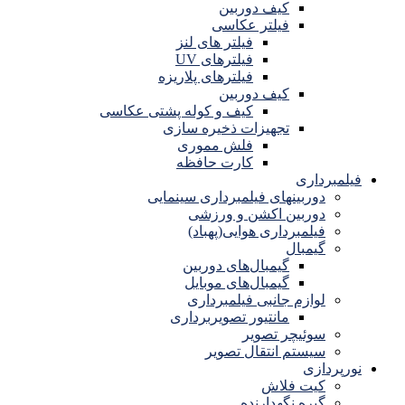
کیف دوربین
فیلتر عکاسی
فیلتر های لنز
فیلترهای UV
فیلترهای پلاریزه
کیف دوربین
کیف و کوله پشتی عکاسی
تجهیزات ذخیره سازی
فلش مموری
کارت حافظه
فیلمبرداری
دوربینهای فیلمبرداری سینمایی
دوربین اکشن و ورزشی
فیلمبرداری هوایی(پهباد)
گیمبال
گیمبال‌های دوربین
گیمبال‌های موبایل
لوازم جانبی فیلمبرداری
مانتیور تصویربرداری
سوئیچر تصویر
سیستم انتقال تصویر
نورپردازی
کیت فلاش
گیره نگهدارنده