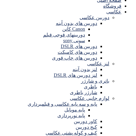
صفحه اصلی
فروشگاه
عکاسی
دوربین عکاسی
دوربین های بدون آینه
Canon کانن
دوربینهای فوجی فیلم
سونی sony
دوربین های DSLR
دوربین های کامپکت
دوربین های چاپ فوری
لنز عکاسی
لنز بدون آینه
لنز دوربین های DSLR
باتری و شارژر
باطری
شارژر باطری
لوازم جانبی عکاسی
پایه و سه پایه عکاسی و فیلمبرداری
پایه موبایل
پایه نورپردازی
کاور دوربین
کیج دوربین
کیف و کوله پشتی عکاسی