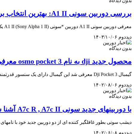
بدون دیدگاه
بررسی دوربین سونی A1 II: بهترین انتخاب برای عکاسان حرفه‌ا
معرفی دوربین سونی A1 II دوربین *سونی A1 II (Sony Alpha 1 II) یک دوربین دیجیتال فول فریم و بدون...
دیددوم
۱۴۰۳/۱۰/۰۶
بدون دیدگاه
محصول جدید dji به نام osmo pocket 3 معرفی شد
گیمبال Dji Pocket 3 معرفی شد این گیمبال دارای یک سنسور قدرتمند CMOS به اندازه ۱ اینچی است که تصویربرداری...
دیددوم
۱۴۰۲/۰۸/۰۶
بدون دیدگاه
با دوربینهای جدید سونی A7c R , A7c II آشنا شوید
دیشب سونی بطور غافلگیر کننده ای از دو دوربین جدید خود با نامهای A7c ii , A7c R و همچنین...
دیددوم
۱۴۰۲/۰۶/۰۸