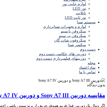
لوازم جانبی نور
نور LED
نانلایت
نور ثابت LED
سیستم صدا
لوازم و تجهیزات صدابرداری
میکروفن با سیم
میکروفن بی سیم
میکروفون شات گان
میکسر صدا
دست دوم
دوربین های عکاسی دست دوم
دوربینهای فیلمبرداری دست دوم
مجله
نماد اعتماد
تماس با ما
بدون دیدگاه
مقایسه دوربین Sony A7 III و دوربین Sony A7 IV؛ کدام ارزش...
اگر دنبال یک دوربین فول‌فریم همه‌فن‌حریف از برند سونی باشی، احتمالاً بین دوربین Sony A7 III 