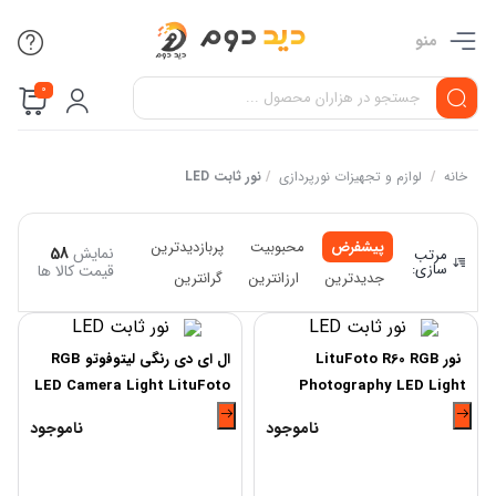
منو
0
خانه
/
لوازم و تجهیزات نورپردازی
/
نور ثابت LED
پیشفرض
محبوبیت
پربازدیدترین
نمایش
58
مرتب
سازی:
قیمت کالا ها
جدیدترین
ارزانترین
گرانترین
نور LituFoto R60 RGB
ال ای دی رنگی لیتوفوتو RGB
LED Camera Light LituFoto
Photography LED Light
R10 128P
ناموجود
ناموجود