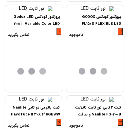
پروژکتور گودکس GODOX
پروژکتور گودکس Godox LED
308 II Variable Color LED
FL150S FLEXIBLE LED
Video Light with Remote
LIGHT 60X60CM
ناموجود
تماس بگیرید
کیت ۲ تایی نور ثابت نانلایت
کیت باتومی دو تایی Nanlite
Nanlite FS-300B و سافت
PavoTube II 30X 4′ RGBWW
باکس و سه پایه
LED Pixel Tube
ناموجود
تماس بگیرید