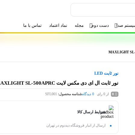
یستم صدا
دست دوم
مجله
نماد اعتماد
تماس با ما
نور ثابت LED
نور ثابت ال ای دی مکس لایت MAXLIGHT SL-500APRC
از 0 رای
0
دیدگاه
شناسه محصول:
SFL001
0
شرایط ارسال کالا
ارسال از انبار فروشگاه دیددوم در تهران