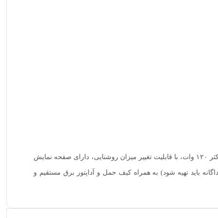
نور ثابت ال ای دی دایره ای شکل مکس لایت مدل SL-500APRC با قابلیت تغییر کلوین از ۲۵۰۰ تا ۸۵۰۰ ، دارای CRI>95 ، با قدرت خروجی حداکثر ۱۲۰ وات، با قابلیت تغییر میزان روشنایی، دارای صفحه نمایش
اده از طریق آداپتور برق مستقیم و همچنین دارای دو خشاب باطری V-mount (که به صورت جداگانه باید تهیه شود) به همراه کیف حمل و آداپتور برق مستقیم و