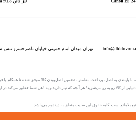
Canon EF 24-70mm
لنز کانن
SM
f/2.8
|
info@diddovom.
تهران میدان امام خمینی خیابان ناصرخسرو نبش س
ه، با پایبندی به اصل، پرداخت مطمئن، تضمین اصل‌بودن کالا موفق شده تا همگام با فر
یی از کالا رو به رو می‌شوید! هر آنچه که نیاز دارید و به ذهن شما خطور می‌کند در این
بع بلامانع است. کلیه حقوق این سایت متعلق به دیددوم می‌باشد.