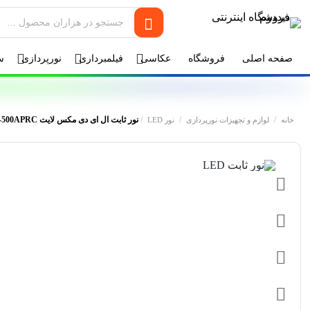
صفحه اصلی
فروشگاه
عکاسی
فیلمبرداری
نورپردازی
س
/
/
/
نور ثابت ال ای دی مکس لایت MAXLIGHT SL-500APRC
خانه
لوازم و تجهیزات نورپردازی
نور LED