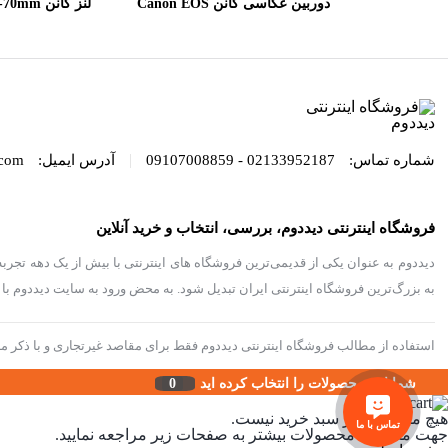
دوربین عکاسی کانن Canon EOS
لنز کانن 
L II USM
90D DSLR kit EF_S 18-135mm
IS USMh
|
شماره تماس:
02133952187 - 09107008859
آدرس ایمیل:
com
فروشگاه اینترنتی دیددوم، بررسی، انتخاب و خرید آنلاین
دیددوم به عنوان یکی از قدیمی‌ترین فروشگاه های اینترنتی با بیش از یک دهه تجرب
به بزرگ‌ترین فروشگاه اینترنتی ایران تبدیل شود. به محض ورود به سایت دیددوم با دنیا
استفاده از مطالب فروشگاه اینترنتی دیددوم فقط برای مقاصد غیرتجاری و با ذکر من
شما این محصولات را انتخاب کرده اید
0
هیچ محصولی در سبد خرید نیست.
تماس با ما
جهت مشاهده محصولات بیشتر به صفحات زیر مراجعه نمایید.