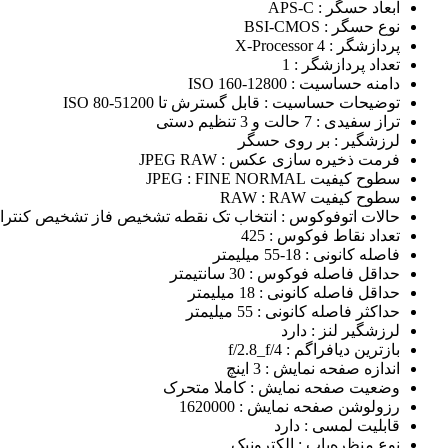
ابعاد حسگر
: APS-C
نوع حسگر
: BSI-CMOS
پردازشگر
: X-Processor 4
تعداد پردازشگر
: 1
دامنه حساسیت
: ISO 160-12800
توضیحات حساسیت
: قابل گسترش تا ISO 80-51200
تراز سفیدی
: 7 حالت و 3 تنظیم دستی
لرزشگیر
: بر روی حسگر
فرمت ذخیره سازی عکس
: JPEG RAW
سطوح کیفیت JPEG
: FINE NORMAL
سطوح کیفیت RAW
: RAW
حالات اتوفوکوس
: انتخاب تک نقطه تشخیص فاز تشخیص کنتر
تعداد نقاط فوکوس
: 425
فاصله کانونی
: 18-55 میلیمتر
حداقل فاصله فوکوس
: 30 سانتیمتر
حداقل فاصله کانونی
: 18 میلیمتر
حداکثر فاصله کانونی
: 55 میلیمتر
لرزشگیر لنز
: دارد
بازترین دیافراگم
: f/2.8_f/4
اندازه صفحه نمایش
: 3 اینچ
وضعیت صفحه نمایش
: کاملا متحرک
رزولوشن صفحه نمایش
: 1620000
قابلیت لمسی
: دارد
نوع منظره‌یاب
: الکترونیک