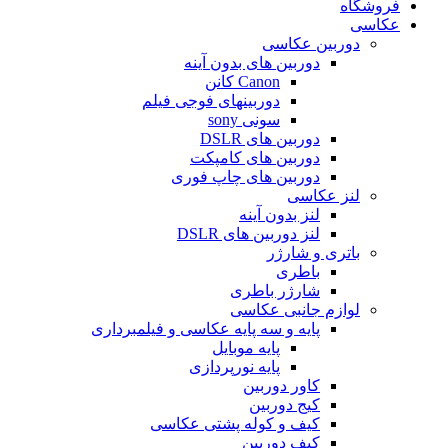
فروشگاه
عکاسی
دوربین عکاسی
دوربین های بدون آینه
Canon کانن
دوربینهای فوجی فیلم
سونی sony
دوربین های DSLR
دوربین های کامپکت
دوربین های چاپ فوری
لنز عکاسی
لنز بدون آینه
لنز دوربین های DSLR
باتری و شارژر
باطری
شارژر باطری
لوازم جانبی عکاسی
پایه و سه پایه عکاسی و فیلمبرداری
پایه موبایل
پایه نورپردازی
کاور دوربین
کیج دوربین
کیف و کوله پشتی عکاسی
کیف دوربین