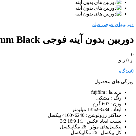
دوربینهای فوجی فیلم
دوربین بدون آینه فوجی FUJIFILM X-T4 Mirrorless Camera kit 16-80mm Black
0
از 0 رای
0
دیدگاه
ویژگی های محصول
برند ها
: fujifilm
رنگ
: مشکی
وزن
: 607 گرم
ابعاد
: 135x93x84 میلیمتر
حداکثر رزولوشن
: 6240×4160 پیکسل
نسبت ابعاد عکس
: 1:1 16:9 3:2
پیکسل‌های موثر
: 26 مگاپیکسل
کل پیکسل
: 26 مگاپیکسل