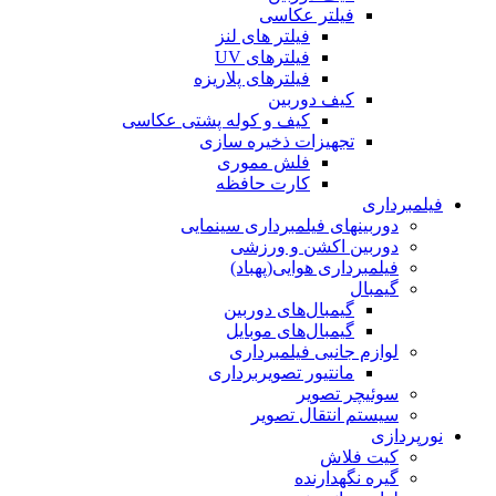
فیلتر عکاسی
فیلتر های لنز
فیلترهای UV
فیلترهای پلاریزه
کیف دوربین
کیف و کوله پشتی عکاسی
تجهیزات ذخیره سازی
فلش مموری
کارت حافظه
فیلمبرداری
دوربینهای فیلمبرداری سینمایی
دوربین اکشن و ورزشی
فیلمبرداری هوایی(پهباد)
گیمبال
گیمبال‌های دوربین
گیمبال‌های موبایل
لوازم جانبی فیلمبرداری
مانتیور تصویربرداری
سوئیچر تصویر
سیستم انتقال تصویر
نورپردازی
کیت فلاش
گیره نگهدارنده