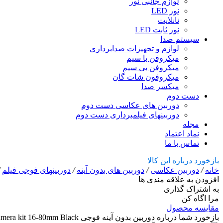
لوازم جانبی نور
نور LED
نانلایت
نور ثابت LED
سیستم صدا
لوازم و تجهیزات صدابرداری
میکروفن با سیم
میکروفن بی سیم
میکروفون شات گان
میکسر صدا
دست دوم
دوربین های عکاسی دست دوم
دوربینهای فیلمبرداری دست دوم
مجله
نماد اعتماد
تماس با ما
بازخورد درباره این کالا
خانه
/
دوربین عکاسی
/
دوربین های بدون آینه
/
دوربینهای فوجی فیلم
/
افزودن به علاقه مندی ها
به اشتراک گذاری
مرا اگاه کن
مقایسه محصول
بازخورد شما درباره دوربین بدون آینه فوجی FUJIFILM X-T4 Mirrorless Camera kit 16-80mm Black