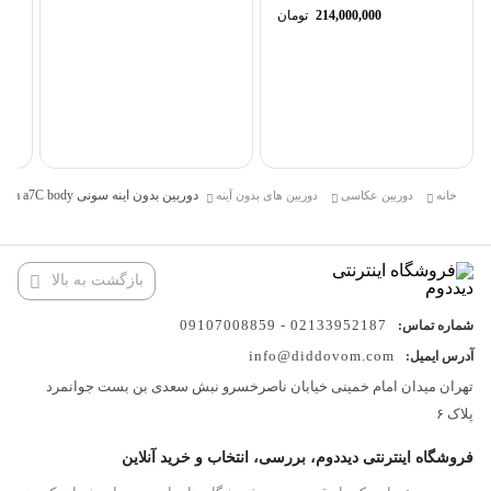
214,000,000
تومان
1.8
دوربین بدون آینه سونی Sony alpha a7C body
خانه
دوربین عکاسی
دوربین های بدون آینه
بازگشت به بالا
02133952187 - 09107008859
شماره تماس:
info@diddovom.com
آدرس ایمیل:
تهران میدان امام خمینی خیابان ناصرخسرو نبش سعدی بن بست جوانمرد
پلاک ۶
فروشگاه اینترنتی دیددوم، بررسی، انتخاب و خرید آنلاین