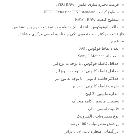
فرمت ذخیره سازی عکس
: JPEG RAW
سطوح کیفیت JPEG
: Extra fine FINE standard
سطوح کیفیت RAW
: RAW
حالات اتوفوکوس
: انتخاب تک نقطه پیوسته تشخیص چهره تشخیص
فاز تشخیص کنتراست تعقیبی تکی چندناحیه لمسی مرکزی مشاهده
مستقیم
تعداد نقاط فوکوس
: 693
نصب لنز
: Sony E Mount
حداقل فاصله فوکوس
: با توجه به نوع لنز
حداقل فاصله کانونی
: با توجه به نوع لنز
حداکثر فاصله کانونی
: با توجه به نوع لنز
ضریب فاصله کانونی
: 1 برابر
اندازه مانیتور
: 3 اینچ
وضعیت مانیتور
: کاملا متحرک
قابلیت لمسی
: دارد
نوع منظره‌یاب
: الکترونیک
پوشش منظره‌یاب
: 100 درصد
بزرگنمایی منظره یاب
: 0.59 برابر