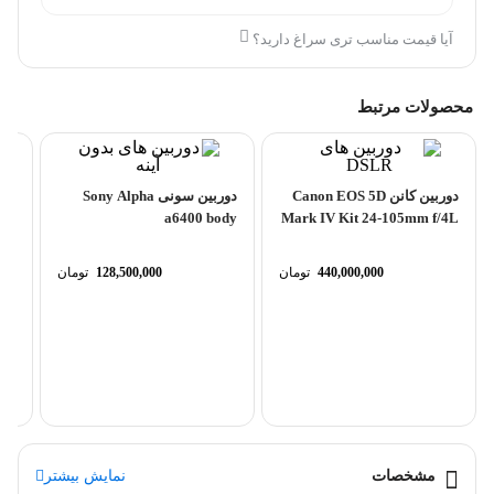
آیا قیمت مناسب تری سراغ دارید؟
محصولات مرتبط
دوربین کانن Canon EOS 5D
دوربین سونی Sony Alpha
a6400 body
Mark IV Kit 24-105mm f/4L
IS II...
440,000,000
تومان
128,500,000
تومان
 mm
مشخصات
نمایش بیشتر