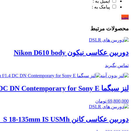
ایمیل به :
پیامک به :
ثبت
محصولات مرتبط
دوربین عکاسی نیکون Nikon D610 body
تماس بگیرید
لنز سیگما Sigma 56mm f/1.4 DC DN Contemporary for Sony E
69,800,000
تومان
دوربین عکاسی کانن Canon EOS 90D DSLR kit EF_S 18-135mm IS USMh