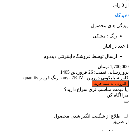
از 0 رای
0
دیدگاه
ویژگی های محصول
رنگ
: مشکی
1 عدد در انبار
ارسال توسط فروشگاه اینترنتی دیددوم
1,700,000
تومان
بروزرسانی قیمت:
26 فروردین 1405
کاور سیلیکونی دوربین sony a7R IV رنگ قرمز quantity
افزودن به سبد خرید
آیا قیمت مناسب تری سراغ دارید؟
مرا اگاه کن
اطلاع از شگفت انگیز شدن محصول
از طریق: