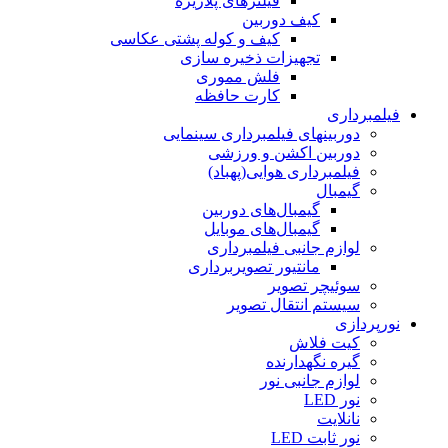
فیلترهای پلاریزه
کیف دوربین
کیف و کوله پشتی عکاسی
تجهیزات ذخیره سازی
فلش مموری
کارت حافظه
فیلمبرداری
دوربینهای فیلمبرداری سینمایی
دوربین اکشن و ورزشی
فیلمبرداری هوایی(پهباد)
گیمبال
گیمبال‌های دوربین
گیمبال‌های موبایل
لوازم جانبی فیلمبرداری
مانتیور تصویربرداری
سوئیچر تصویر
سیستم انتقال تصویر
نورپردازی
کیت فلاش
گیره نگهدارنده
لوازم جانبی نور
نور LED
نانلایت
نور ثابت LED