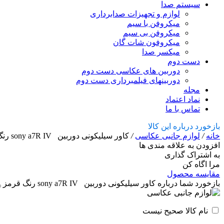
سیستم صدا
لوازم و تجهیزات صدابرداری
میکروفن با سیم
میکروفن بی سیم
میکروفون شات گان
میکسر صدا
دست دوم
دوربین های عکاسی دست دوم
دوربینهای فیلمبرداری دست دوم
مجله
نماد اعتماد
تماس با ما
بازخورد درباره این کالا
خانه
/
لوازم جانبی عکاسی
/
کاور سیلیکونی دوربین sony a7R IV رنگ قرمز
افزودن به علاقه مندی ها
به اشتراک گذاری
مرا اگاه کن
مقایسه محصول
بازخورد شما درباره کاور سیلیکونی دوربین sony a7R IV رنگ قرمز
نام کالا صحیح نیست