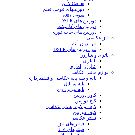
Canon کانن
دوربینهای فوجی فیلم
سونی sony
دوربین های DSLR
دوربین های کامپکت
دوربین های چاپ فوری
لنز عکاسی
لنز بدون آینه
لنز دوربین های DSLR
باتری و شارژر
باطری
شارژر باطری
لوازم جانبی عکاسی
پایه و سه پایه عکاسی و فیلمبرداری
پایه موبایل
پایه نورپردازی
کاور دوربین
کیج دوربین
کیف و کوله پشتی عکاسی
کیف دوربین
فیلتر عکاسی
فیلتر های لنز
فیلترهای UV