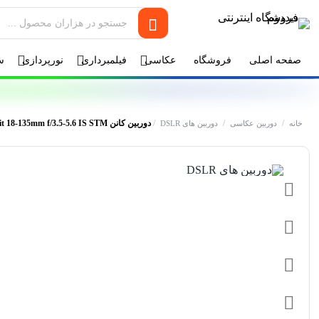
صفحه اصلی
فروشگاه
عکاسی
فیلمبرداری
نورپردازی
س
/
/
/
دوربین کانن Canon EOS 800D Kit 18-135mm f/3.5-5.6 IS STM
خانه
دوربین عکاسی
دوربین های DSLR