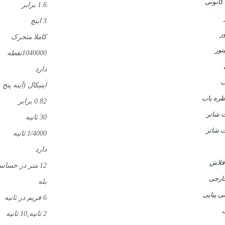
کانونی
1.6 برابر
3 اینچ
ر
کاملا متحرک
تور
1040000نقطه
دارد
ب
اپتیکال (آینه پنج
ظره یاب
0.82 برابر
 شاتر
30 ثانیه
 شاتر
1/4000 ثانیه
دارد
 فلاش
12 متر در حساسیت 100
ارجی
بله
 پیاپی
6 فریم در ثانیه
ک
2 ثانیه,10 ثانیه