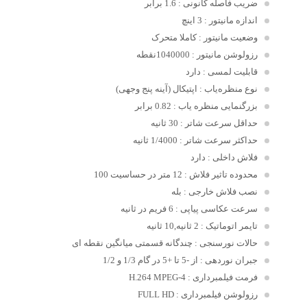
ضریب فاصله کانونی
: 1.6 برابر
اندازه مانیتور
: 3 اینچ
وضعیت مانیتور
: کاملا متحرک
رزولوشن مانیتور
: 1040000نقطه
قابلیت لمسی
: دارد
نوع منظره‌یاب
: اپتیکال (آینه پنج وجهی)
بزرگنمایی منظره یاب
: 0.82 برابر
حداقل سرعت شاتر
: 30 ثانیه
حداکثر سرعت شاتر
: 1/4000 ثانیه
فلاش داخلی
: دارد
محدوده تاثیر فلاش
: 12 متر در حساسیت 100
نصب فلاش خارجی
: بله
سرعت عکاسی پیاپی
: 6 فریم در ثانیه
تایمر اتوماتیک
: 2 ثانیه,10 ثانیه
حالات نورسنجی
: چندگانه قسمتی میانگین نقطه ای
جبران نوردهی
: از -5 تا +5 در گام 1/3 و 1/2
فرمت فیلمبرداری
: H.264 MPEG-4
رزولوشن فیلمبرداری
: FULL HD