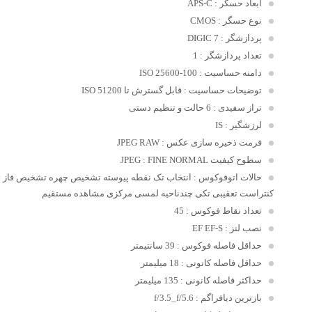
ابعاد حسگر
: APS-C
نوع حسگر
: CMOS
پردازشگر
: DIGIC 7
تعداد پردازشگر
: 1
دامنه حساسیت
: 100-25600 ISO
توضیحات حساسیت
: قابل گسترش تا 51200 ISO
تراز سفیدی
: 6 حالت و تنظیم دستی
لرزشگیر
: IS
فرمت ذخیره سازی عکس
: JPEG RAW
سطوح کیفیت JPEG
: FINE NORMAL
حالات اتوفوکوس
: انتخاب تک نقطه پیوسته تشخیص چهره تشخیص فاز
کنتراست تعقیبی تکی چندناحیه لمسی مرکزی مشاهده مستقیم
تعداد نقاط فوکوس
: 45
نصب لنز
: EF EF-S
حداقل فاصله فوکوس
: 39 سانتیمتر
حداقل فاصله کانونی
: 18 میلیمتر
حداکثر فاصله کانونی
: 135 میلیمتر
بازترین دیافراگم
: f/3.5_f/5.6