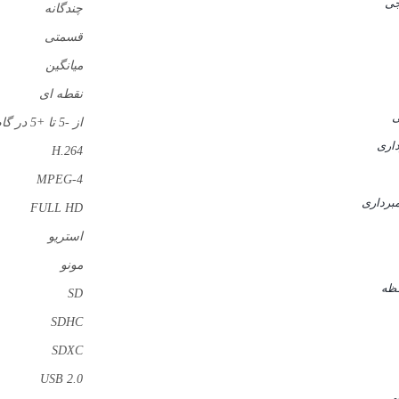
جی
چندگانه
قسمتی
میانگین
نقطه ای
ی
از -5 تا +5 در گام 1/3 و 1/2
داری
H.264
MPEG-4
برداری
FULL HD
استریو
مونو
فظه
SD
SDHC
SDXC
USB 2.0