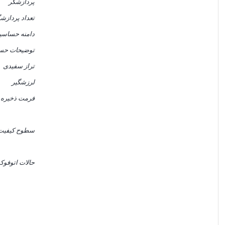
پردازشگر
تعداد پردازش
دامنه حساس
توضیحات حس
تراز سفیدی
لرزشگیر
فرمت ذخیره
سطوح کیفیت PEG
حالات اتوفو