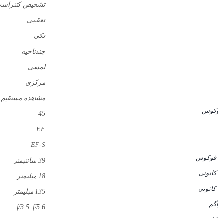
تشخیص کنتراس
تعقیبی
تکی
چندناحیه
لمسی
مرکزی
مشاهده مستقیم
فوکوس
45
EF
EF-S
 فوکوس
39 سانتیمتر
کانونی
18 میلیمتر
 کانونی
135 میلیمتر
اگم
f/3.5_f/5.6