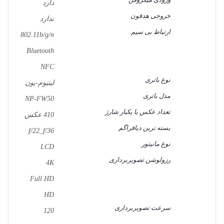
دارد
خروجی هدفون
ندارد
ارتباط بی سیم
802.11b/g/n
Bluetooth
NFC
نوع باتری
لیتیوم-یون
مدل باتری
NP-FW50
تعداد عکس با یکبار شارژ
410 عکس
بسته ترین دیافراگم
f/22_f/36
نوع مانیتور
LCD
رزولوشن تصویربرداری
4K
Full HD
HD
سرعت تصویربرداری
120