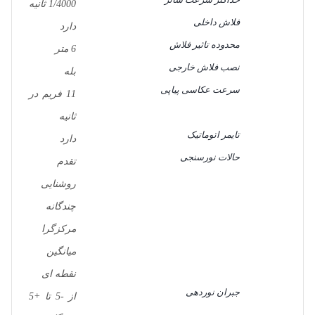
1/4000 ثانیه
فلاش داخلی
دارد
محدوده تاثیر فلاش
6 متر
نصب فلاش خارجی
بله
سرعت عکاسی پیاپی
11 فریم در
ثانیه
تایمر اتوماتیک
دارد
حالات نورسنجی
تقدم
روشنایی
چندگانه
مرکزگرا
میانگین
نقطه ای
جبران نوردهی
از -5 تا +5