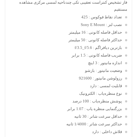
فاز تشخیص کنتراست تعقیبی تکی چندناحیه لمسی مرکزی مشاهده
مستقیم
تعداد نقاط فوکوس
: 425
نصب لنز
: Sony E Mount
حداقل فاصله کانونی
: 16 میلیمتر
حداکثر فاصله کانونی
: 50 میلیمتر
بازترین دیافراگم
: f/3.5_f/5.6
ضریب فاصله کانونی
: 1.5 برابر
اندازه مانیتور
: 3 اینچ
وضعیت مانیتور
: بازشو
رزولوشن مانیتور
: 921600
قابلیت لمسی
: دارد
نوع منظره‌یاب
: الکترونیک
پوشش منظره‌یاب
: 100 درصد
بزرگنمایی منظره یاب
: 1.07 برابر
حداقل سرعت شاتر
: 30 ثانیه
حداکثر سرعت شاتر
: 1/4000 ثانیه
فلاش داخلی
: دارد