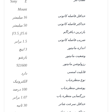
Sony E
Mount
حداقل فاصله کانونی
16 میلیمتر
حداکثر فاصله کانونی
50 میلیمتر
بازترین دیافراگم
f/3.5_f/5.6
ضریب فاصله کانونی
1.5 برابر
اندازه مانیتور
3 اینچ
وضعیت مانیتور
بازشو
رزولوشن مانیتور
921600
قابلیت لمسی
دارد
نوع منظره‌یاب
الکترونیک
پوشش منظره‌یاب
100 درصد
بزرگنمایی منظره یاب
1.07 برابر
حداقل سرعت شاتر
30 ثانیه
حداکثر سرعت شاتر