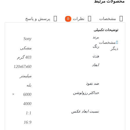
محصولات مرتبط
مشخصات
نظرات
0
پرسش و پاسخ
توضیحات تکمیلی
برند
Sony
مشخصات
رنگ
مشکی
دیگر
وزن
403 گرم
ابعاد
120x67x60
میلیمتر
ضد نفوذ
بله
حداکثر رزولوشن
6000 ×
4000
نسبت ابعاد عکس
1:1
16:9