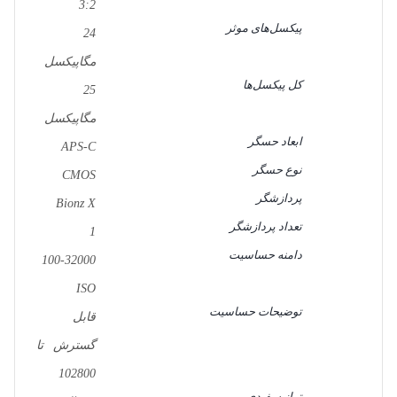
3:2
پیکسل‌های موثر
24
مگاپیکسل
کل پیکسل‌ها
25
مگاپیکسل
ابعاد حسگر
APS-C
نوع حسگر
CMOS
پردازشگر
Bionz X
تعداد پردازشگر
1
دامنه حساسیت
100-32000
ISO
توضیحات حساسیت
قابل
گسترش تا
102800
تراز سفیدی