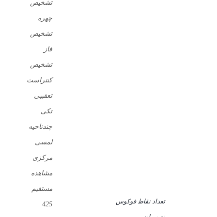
تشخیص
چهره
تشخیص
فاز
تشخیص
کنتراست
تعقیبی
تکی
چندناحیه
لمسی
مرکزی
مشاهده
مستقیم
تعداد نقاط فوکوس
425
نصب لنز