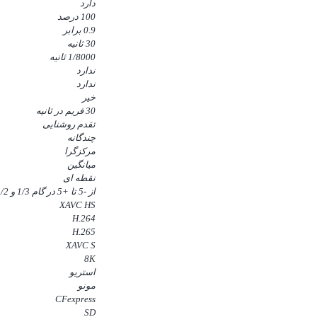
دارد
100 درصد
0.9 برابر
30 ثانیه
1/8000 ثانیه
ندارد
ندارد
خیر
30 فریم در ثانیه
تقدم روشنایی
چندگانه
مرکزگرا
میانگین
نقطه ای
از -5 تا +5 در گام 1/3 و 1/2
XAVC HS
H.264
H.265
XAVC S
8K
استریو
مونو
CFexpress
SD