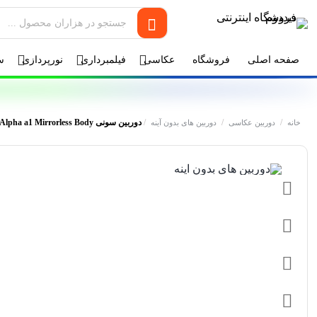
صفحه اصلی
فروشگاه
عکاسی
فیلمبرداری
نورپردازی
س
/
/
/
دوربین سونی Sony Alpha a1 Mirrorless Body
خانه
دوربین عکاسی
دوربین های بدون آینه