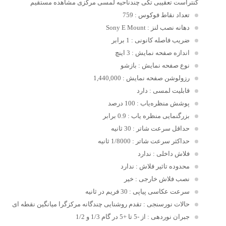
کنتراست تعقیبی تکی چندناحیه لمسی مرکزی مشاهده مستقیم
تعداد نقاط فوکوس
: 759
دهانه نصب لنز
: Sony E Mount
ضریب فاصله کانونی
: 1 برابر
اندازه صفحه نمایش
: 3 اینچ
نوع صفحه نمایش
: بازشو
رزولوشن صفحه نمایش
: 1,440,000
قابلیت لمسی
: دارد
پوشش منظره‌یاب
: 100 درصد
بزرگنمایی منظره یاب
: 0.9 برابر
حداقل سرعت شاتر
: 30 ثانیه
حداکثر سرعت شاتر
: 1/8000 ثانیه
فلاش داخلی
: ندارد
محدوده تاثیر فلاش
: ندارد
نصب فلاش خارجی
: خیر
سرعت عکاسی پیاپی
: 30 فریم در ثانیه
حالات نورسنجی
: تقدم روشنایی چندگانه مرکزگرا میانگین نقطه ای
جبران نوردهی
: از -5 تا +5 در گام 1/3 و 1/2