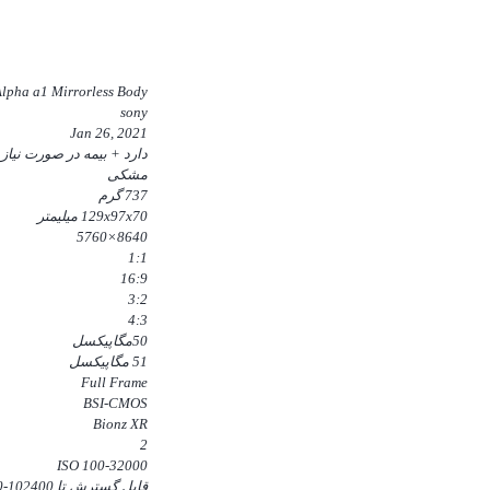
lpha a1 Mirrorless Body
sony
Jan 26, 2021
دارد + بیمه در صورت نیاز
مشکی
737 گرم
129x97x70 میلیمتر
8640×5760
1:1
16:9
3:2
4:3
50مگاپیکسل
51 مگاپیکسل
Full Frame
BSI-CMOS
Bionz XR
2
100-32000 ISO
قابل گسترش تا ISO 50-102400