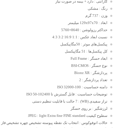
گارانتی
: دارد + بیمه در صورت نیاز
رنگ
: مشکی
وزن
: 737 گرم
ابعاد
: 129x97x70 میلیمتر
حداکثر رزولوشن
: 8640×5760
نسبت ابعاد عکس
: 1:1 16:9 3:2 4:3
پیکسل‌های موثر
: 50مگاپیکسل
کل پیکسل‌ها
: 51 مگاپیکسل
ابعاد حسگر
: Full Frame
نوع حسگر
: BSI-CMOS
پردازشگر
: Bionz XR
تعداد پردازشگر
: 2
دامنه حساسیت
: 100-32000 ISO
توضیحات حساسیت
: قابل گسترش تا ISO 50-102400
تراز سفیدی (WB)
: 7 حالت با قابلیت تنظیم دستی
لرزشگیر
: بر روی حسگر
سطوح کیفیت JPEG
: light Extra fine FINE standard
حالات اتوفوکوس
: انتخاب تک نقطه پیوسته تشخیص چهره تشخیص فاز