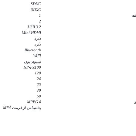
SDHC
SDXC
ظه
1
2
3.2 USB
Mini-HDMI
دارد
دارد
Bluetooth
WiFi
لیتیوم-یون
NP-FZ100
120
24
25
30
60
ی
MPEG 4
پشتببانی از فرمت MP4