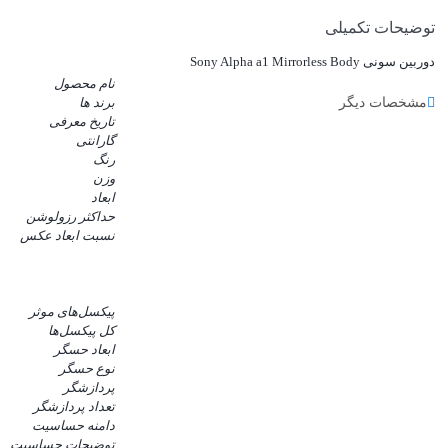
توضیحات تکمیلی
دوربین سونی Sony Alpha a1 Mirrorless Body
نام محصول
مشخصات دیگر
برند ها
تاریخ معرفی
گارانتی
رنگ
وزن
ابعاد
حداکثر رزولوشن
نسبت ابعاد عکس
پیکسل‌های موثر
کل پیکسل‌ها
ابعاد حسگر
نوع حسگر
پردازشگر
تعداد پردازشگر
دامنه حساسیت
توضیحات حساسیت