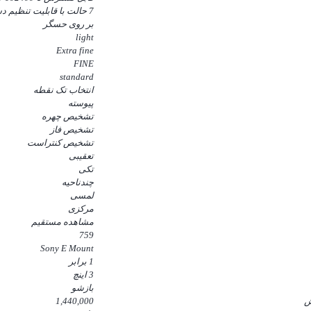
7 حالت با قابلیت تنظیم دستی
بر روی حسگر
light
Extra fine
FINE
standard
انتخاب تک نقطه
پیوسته
تشخیص چهره
تشخیص فاز
تشخیص کنتراست
تعقیبی
تکی
چندناحیه
لمسی
مرکزی
مشاهده مستقیم
759
Sony E Mount
1 برابر
3 اینچ
بازشو
ش
1,440,000