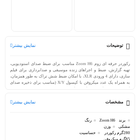
توضیحات
نمایش بیشتر
رکوردر حرفه ای زوم Zoom H6 مناسب برای ضبط صدای استودیویی،
تهیه گزارش، ضبط و اجراهای زنده موسیقی و صدابرداری برای فیلم
سازی، دارای 4 ورودی XLR، با امکان ضبط شش تراک به طور همزمان،
به همراه یک عدد میکروفن با کپسول X/Y (مناسب برای ذخیره صدای
استریو)، به همراه 4 عدد باتری سایز AA
مشخصات
نمایش بیشتر
رکوردر زوم پرتابل Zoom H6 به شما امکان می دهد بدون توجه به تجربه
صوتی خود، به سرعت شش سیگنال ورودی همزمان را ضبط کنید. این
برند
Zoom H6
رنگ
میکروفون، با داشتن دو کپسول میکروفون استریو قابل تعویض، شش
مشکی
وزن
280گرم رکوردر
حساسیت
ورودی میکروفون و دستگاه های دیگر و ضبط حداکثر ۶ ترک، هم
85گرم میکروفن