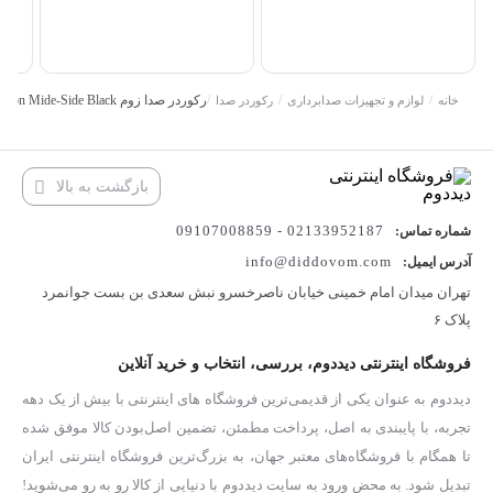
/
/
/
رکوردر صدا زوم Zoom H6 2020 Version Mide-Side Black
خانه
لوازم و تجهیزات صدابرداری
رکوردر صدا
بازگشت به بالا
02133952187 - 09107008859
شماره تماس:
info@diddovom.com
آدرس ایمیل:
تهران میدان امام خمینی خیابان ناصرخسرو نبش سعدی بن بست جوانمرد
پلاک ۶
فروشگاه اینترنتی دیددوم، بررسی، انتخاب و خرید آنلاین
دیددوم به عنوان یکی از قدیمی‌ترین فروشگاه های اینترنتی با بیش از یک دهه
تجربه، با پایبندی به اصل، پرداخت مطمئن، تضمین اصل‌بودن کالا موفق شده
تا همگام با فروشگاه‌های معتبر جهان، به بزرگ‌ترین فروشگاه اینترنتی ایران
تبدیل شود. به محض ورود به سایت دیددوم با دنیایی از کالا رو به رو می‌شوید!