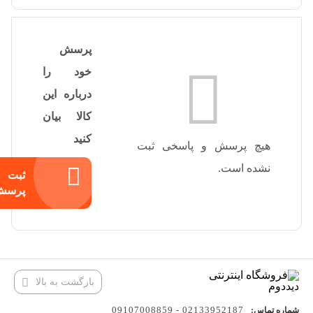
پرسش
خود را
درباره این
کالا بیان
کنید
هیچ پرسش و پاسخی ثبت
نشده است.
ثبت
پرسش
بازگشت به بالا
02133952187 - 09107008859
شماره تماس: