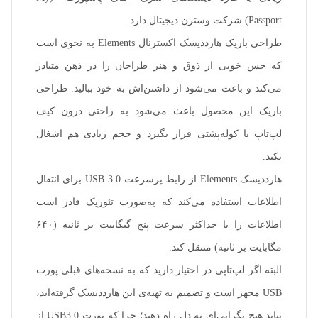
Passport) شرکت وسترن دیجیتال دارد.
طراحی باریک هارددیسک اکسترنال Elements به نحوی است
که حس خوبی از ذوق و هنر طراحان را در ذهن متبادر
می‌کند و باعث می‌شود از داشتن‌اش به خود ببالید. طراحی
باریک این محصول باعث می‌شود به راحتی درون کیف
لپ‌تاپ یا کوله‌پشتی قرار بگیرد و حجم زیادی هم اشغال
نکند.
هارددیسک Elements از رابط پرسرعت USB 3.0 برای انتقال
اطلاعات استفاده می‌کند که به‌صورت تئوریک قادر است
اطلاعات را با حداکثر سرعت پنج گیگابیت بر ثانیه (۶۴۰
مگابایت بر ثانیه) منتقل کند.
البته اگر لپ‌تاپی در اختیار دارید که به نسخه‌های قبلی پورت
USB مجهز است و تصمیم به تهیه‌ی این هارددیسک گرفته‌اید،
نباید هیچ نگرانی‌ای به دل راه دهید؛ چرا که پورت USB3.0 از