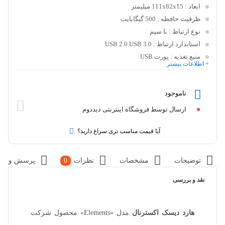
ابعاد
: 111x82x15 میلیمتر
ظرفیت حافظه
: 500 گیگابایت
نوع ارتباط
: با سیم
استاندارد ارتباط
: USB 2.0 USB 3.0
منبع تغذیه
: پورت USB
+ اطلاعات بیشتر
ناموجود
ارسال توسط فروشگاه اینترنتی دیددوم
آیا قیمت مناسب تری سراغ دارید؟
توضیحات
مشخصات
نظرات
0
پرسش و پا
نقد و بررسی
هارد دیسک‌ اکسترنال
مدل «Elements» محصول شرکت