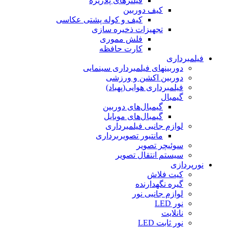
فیلترهای پلاریزه
کیف دوربین
کیف و کوله پشتی عکاسی
تجهیزات ذخیره سازی
فلش مموری
کارت حافظه
فیلمبرداری
دوربینهای فیلمبرداری سینمایی
دوربین اکشن و ورزشی
فیلمبرداری هوایی(پهباد)
گیمبال
گیمبال‌های دوربین
گیمبال‌های موبایل
لوازم جانبی فیلمبرداری
مانتیور تصویربرداری
سوئیچر تصویر
سیستم انتقال تصویر
نورپردازی
کیت فلاش
گیره نگهدارنده
لوازم جانبی نور
نور LED
نانلایت
نور ثابت LED