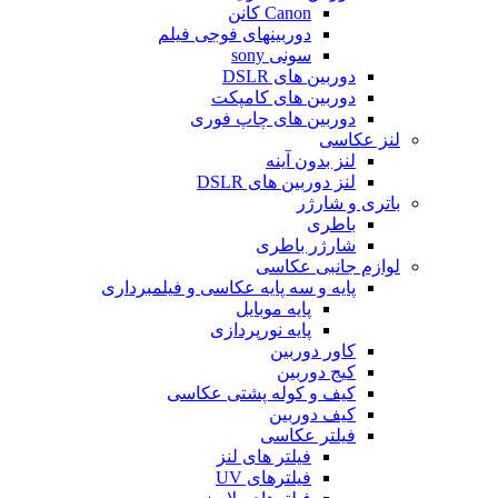
Canon کانن
دوربینهای فوجی فیلم
سونی sony
دوربین های DSLR
دوربین های کامپکت
دوربین های چاپ فوری
لنز عکاسی
لنز بدون آینه
لنز دوربین های DSLR
باتری و شارژر
باطری
شارژر باطری
لوازم جانبی عکاسی
پایه و سه پایه عکاسی و فیلمبرداری
پایه موبایل
پایه نورپردازی
کاور دوربین
کیج دوربین
کیف و کوله پشتی عکاسی
کیف دوربین
فیلتر عکاسی
فیلتر های لنز
فیلترهای UV