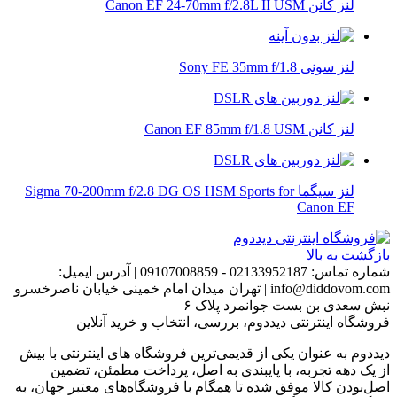
لنز کانن Canon EF 24-70mm f/2.8L II USM
لنز سونی Sony FE 35mm f/1.8
لنز کانن Canon EF 85mm f/1.8 USM
لنز سیگما Sigma 70-200mm f/2.8 DG OS HSM Sports for
Canon EF
بازگشت به بالا
شماره تماس:
02133952187 - 09107008859
|
آدرس ایمیل:
info@diddovom.com
|
تهران میدان امام خمینی خیابان ناصرخسرو
نبش سعدی بن بست جوانمرد پلاک ۶
فروشگاه اینترنتی دیددوم، بررسی، انتخاب و خرید آنلاین
دیددوم به عنوان یکی از قدیمی‌ترین فروشگاه های اینترنتی با بیش
از یک دهه تجربه، با پایبندی به اصل، پرداخت مطمئن، تضمین
اصل‌بودن کالا موفق شده تا همگام با فروشگاه‌های معتبر جهان، به