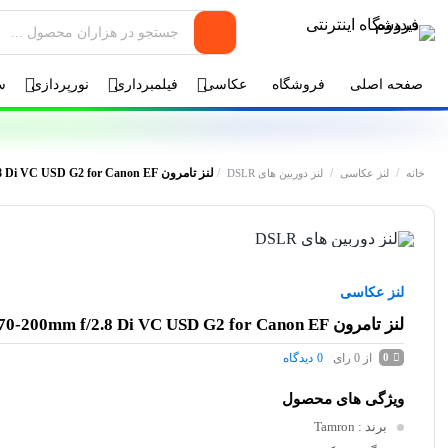
صفحه اصلی
فروشگاه
عکاسی
فیلمبرداری
نورپردازی
س
/
/
/
لنز تامرون Tamron SP 70-200mm f/2.8 Di VC USD G2 for Canon EF
خانه
لنز عکاسی
لنز دوربین های DSLR
لنز عکاسی
لنز تامرون Tamron SP 70-200mm f/2.8 Di VC USD G2 for Canon EF
از 0 رای
0
دیدگاه
0
ویژگی های محصول
برند
: Tamron