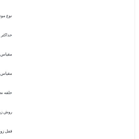
نوع مو
حداکثر 
مقیاس 
مقیاس 
حلقه نص
روش زو
قفل زو