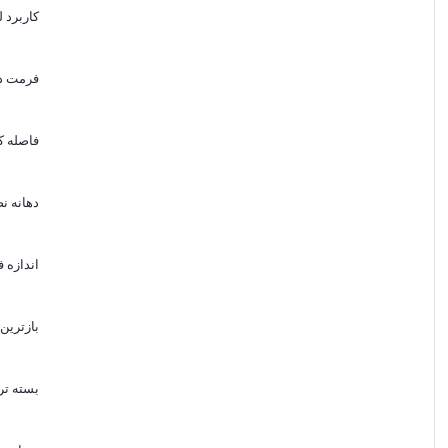
کاربرد ل
فرمت دو
فاصله ک
دهانه 
اندازه ف
بازترین 
بسته تر