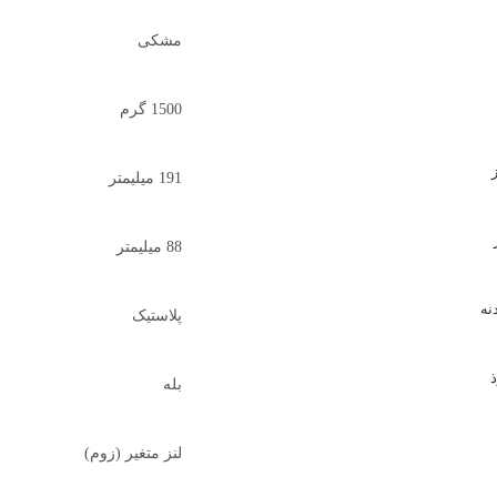
مشکی
1500 گرم
191 میلیمتر
88 میلیمتر
نه
پلاستیک
بله
لنز متغیر (زوم)