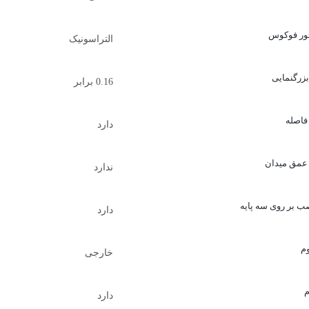
تور فوکوس
التراسونیک
بزرگنمایی
0.16 برابر
فاصله
دارد
عمق میدان
ندارد
ب بر روی سه پایه
دارد
م
خارجی
م
دارد