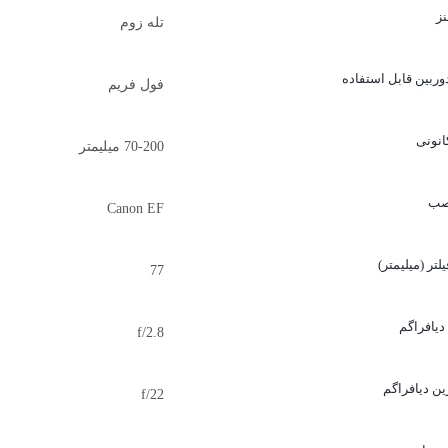
نز
تله زوم
ربین قابل استفاده
فول فریم
انونی
70-200 میلیمتر
نصب
Canon EF
یلتر (میلیمتر)
77
دیافراگم
f/2.8
ین دیافراگم
f/22