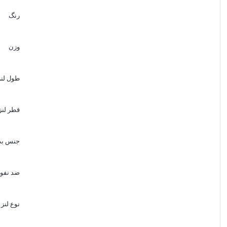
لرزشگیر
: دارد
فوکوس اتوماتیک
: بله
رنگ
حداقل فاصله فوکوس
: 95 سانتیمتر
روش فوکوس
: داخلی
وزن
نوع موتور فوکوس
: التراسونیک
حداکثر بزرگنمایی
: 0.16 برابر
طول لنز
مقیاس فاصله
: دارد
مقیاس عمق میدان
: ندارد
حلقه نصب بر روی سه پایه
: دارد
قطر لنز
روش زوم
: خارجی
قفل زوم
: دارد
جنس بد
فوکوس دستی دائم
: دارد
ضد نفوذ
نوع لنز