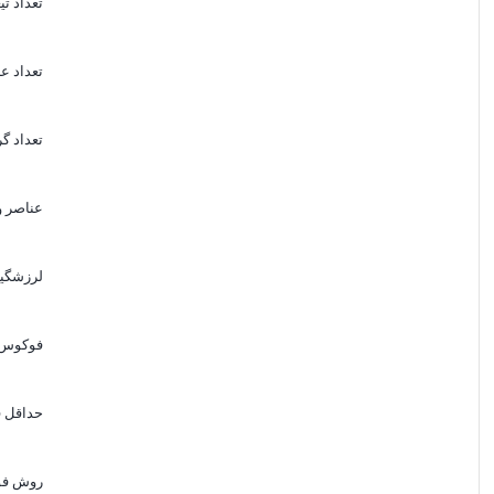
تعداد تی
تعداد ع
تعداد گ
عناصر و
لرزشگی
فوکوس 
حداقل 
روش ف