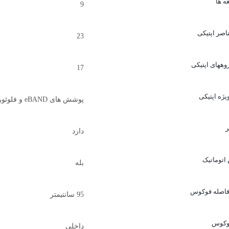
غه ها
9
ناصر اپتیکی
23
روههای اپتیکی
17
یژه اپتیکی
پوشش های eBAND و فلوئور XLD، عناصر LD
ر
دارد
اتوماتیک
بله
فاصله فوکوس
95 سانتیمتر
وکوس
داخلی