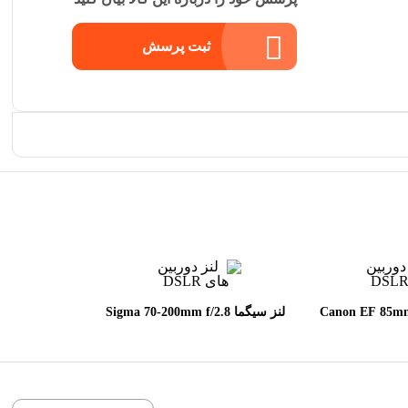
ثبت پرسش
 Canon EF 85mm f/1.8
لنز سیگما Sigma 70-200mm f/2.8
DG OS HSM Sports for Canon
U
EF