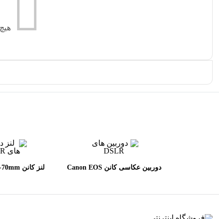
هیچ
دوربین عکاسی کانن Canon EOS
لنز کانن 
L II USM
90D DSLR kit EF_S 18-135mm
IS USMh