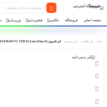
صفحه اصلی
فروشگاه
عکاسی
فیلمبرداری
نورپردازی
س
/
/
/
لنز تامرون Tamron 70-180mm f/2.8 Di III VC VXD G2 Lens (Sony E)
خانه
لنز عکاسی
لنز بدون آینه