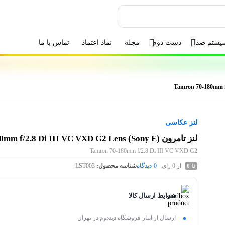
یستم صدا
دست دوم
مجله
نماد اعتماد
تماس با ما
لنز عکاسی
لنز تامرون Tamron 70-180mm f/2.8 Di III VC VXD G2 Lens (Sony E)
Tamron 70-180mm f/2.8 Di III VC VXD G2
از 0 رای
0
دیدگاه
شناسه محصول:
LST003
0
شرایط ارسال کالا
ارسال از انبار فروشگاه دیددوم در تهران