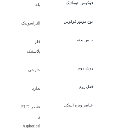
فوکوس اتوماتیک
بله
نوع موتور فوکوس
التراسونیک
جنس بدنه
فلز
پلاستیک
روش زوم
خارجی
قفل زوم
ندارد
عناصر ویژه اپتیکی
عنصر FLD
و
Aspherical