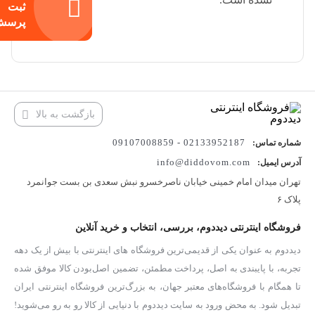
ثبت
پرسش
بازگشت به بالا
02133952187 - 09107008859
شماره تماس:
info@diddovom.com
آدرس ایمیل:
تهران میدان امام خمینی خیابان ناصرخسرو نبش سعدی بن بست جوانمرد
پلاک ۶
فروشگاه اینترنتی دیددوم، بررسی، انتخاب و خرید آنلاین
دیددوم به عنوان یکی از قدیمی‌ترین فروشگاه های اینترنتی با بیش از یک دهه
تجربه، با پایبندی به اصل، پرداخت مطمئن، تضمین اصل‌بودن کالا موفق شده
تا همگام با فروشگاه‌های معتبر جهان، به بزرگ‌ترین فروشگاه اینترنتی ایران
تبدیل شود. به محض ورود به سایت دیددوم با دنیایی از کالا رو به رو می‌شوید!