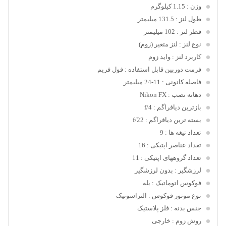
وزن
: 1.15 کیلوگرم
طول لنز
: 131.5 میلیمتر
قطر لنز
: 102 میلیمتر
نوع لنز
: لنز متغیر (زوم)
کاربرد لنز
: واید زوم
فرمت دوربین قابل استفاده
: فول فریم
فاصله کانونی
: 11-24 میلیمتر
دهانه نصب
: Nikon FX
بازترین دیافراگم
: f/4
بسته ترین دیافراگم
: f/22
تعداد تیغه ها
: 9
تعداد عناصر اپتیکی
: 16
تعداد گروههای اپتیکی
: 11
لرزشگیر
: بدون لرزشگیر
فوکوس اتوماتیک
: بله
نوع موتور فوکوس
: التراسونیک
جنس بدنه
: فلز پلاستیک
روش زوم
: خارجی