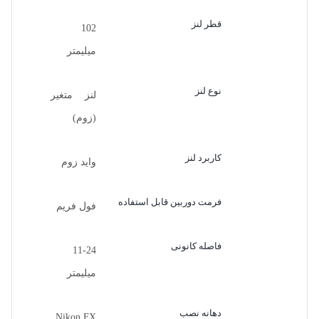
قطر لنز
102
میلیمتر
نوع لنز
لنز متغیر
(زوم)
کاربرد لنز
واید زوم
فرمت دوربین قابل استفاده
فول فریم
فاصله کانونی
11-24
میلیمتر
دهانه نصب
Nikon FX