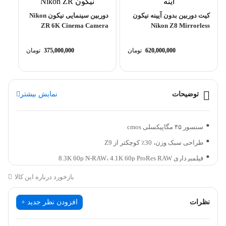
کیت دوربین بدون آیینه نیکون
دوربین سینمایی نیکون Nikon
ZR 6K Cinema Camera
Nikon Z8 Mirrorless
Camera with 24-120mm
f/4...
620,000,000
تومان
375,000,000
تومان
توضیحات
نمایش بیشتر
سنسور ۴۵ مگاپیکسلی cmos
طراحی سبک وزن، 30٪ کوچکتر از Z9
فیلمبرداری 8.3K 60p N-RAW، 4.1K 60p ProRes RAW
ویدئو 8K30p و 4K120p با 10 بیت داخلی
بازخورد درباره این کالا
سرعت شاتر تا 20 فریم بر ثانیه فرمت خام، 30 فریم در ثانیه
نظرات
افزودن نظر جدید +
عکسبرداری JPEG
دارای 493 نقطه فوکوس با تشخیص سوژه مبتنی بر هوش مصنوعی