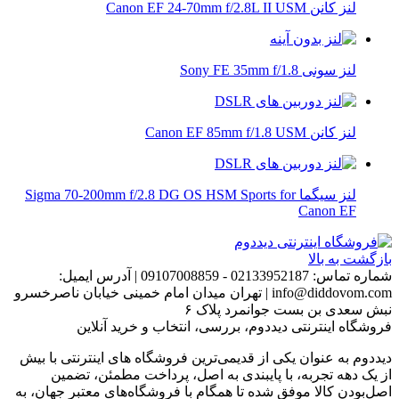
لنز کانن Canon EF 24-70mm f/2.8L II USM
لنز سونی Sony FE 35mm f/1.8
لنز کانن Canon EF 85mm f/1.8 USM
لنز سیگما Sigma 70-200mm f/2.8 DG OS HSM Sports for
Canon EF
بازگشت به بالا
شماره تماس:
02133952187 - 09107008859
|
آدرس ایمیل:
info@diddovom.com
|
تهران میدان امام خمینی خیابان ناصرخسرو
نبش سعدی بن بست جوانمرد پلاک ۶
فروشگاه اینترنتی دیددوم، بررسی، انتخاب و خرید آنلاین
دیددوم به عنوان یکی از قدیمی‌ترین فروشگاه های اینترنتی با بیش
از یک دهه تجربه، با پایبندی به اصل، پرداخت مطمئن، تضمین
اصل‌بودن کالا موفق شده تا همگام با فروشگاه‌های معتبر جهان، به