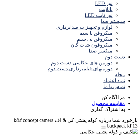
نور LED
نانلایت
نور ثابت LED
سیستم صدا
لوازم و تجهیزات صدابرداری
میکروفن با سیم
میکروفن بی سیم
میکروفون شات گان
میکسر صدا
دست دوم
دوربین های عکاسی دست دوم
دوربینهای فیلمبرداری دست دوم
مجله
نماد اعتماد
تماس با ما
مرا اگاه کن
مقایسه محصول
به اشتراک گذاری
بازخورد شما درباره کوله پشتی کی & اف k&f concept camera
backpack kf 13