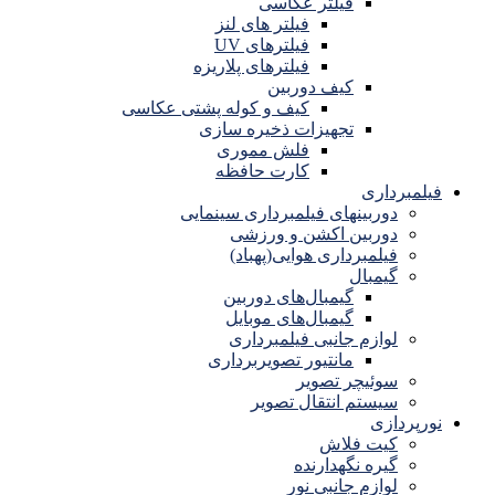
فیلتر عکاسی
فیلتر های لنز
فیلترهای UV
فیلترهای پلاریزه
کیف دوربین
کیف و کوله پشتی عکاسی
تجهیزات ذخیره سازی
فلش مموری
کارت حافظه
فیلمبرداری
دوربینهای فیلمبرداری سینمایی
دوربین اکشن و ورزشی
فیلمبرداری هوایی(پهباد)
گیمبال
گیمبال‌های دوربین
گیمبال‌های موبایل
لوازم جانبی فیلمبرداری
مانتیور تصویربرداری
سوئیچر تصویر
سیستم انتقال تصویر
نورپردازی
کیت فلاش
گیره نگهدارنده
لوازم جانبی نور