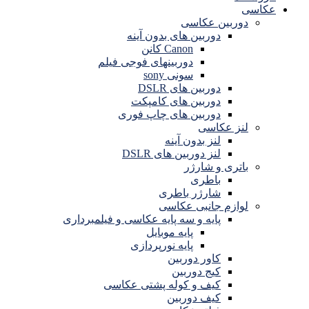
عکاسی
دوربین عکاسی
دوربین های بدون آینه
Canon کانن
دوربینهای فوجی فیلم
سونی sony
دوربین های DSLR
دوربین های کامپکت
دوربین های چاپ فوری
لنز عکاسی
لنز بدون آینه
لنز دوربین های DSLR
باتری و شارژر
باطری
شارژر باطری
لوازم جانبی عکاسی
پایه و سه پایه عکاسی و فیلمبرداری
پایه موبایل
پایه نورپردازی
کاور دوربین
کیج دوربین
کیف و کوله پشتی عکاسی
کیف دوربین