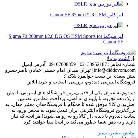
لنز کانن Canon EF 85mm f/1.8 USM
لنز سیگما Sigma 70-200mm f/2.8 DG OS HSM Sports for
Canon EF
بازگشت به بالا
شماره تماس:
02133952187 - 09107008859
|
آدرس ایمیل:
info@diddovom.com
|
تهران میدان امام خمینی خیابان ناصرخسرو
نبش سعدی بن بست جوانمرد پلاک ۶
فروشگاه اینترنتی دیددوم، بررسی، انتخاب و خرید آنلاین
دیددوم به عنوان یکی از قدیمی‌ترین فروشگاه های اینترنتی با بیش
از یک دهه تجربه، با پایبندی به اصل، پرداخت مطمئن، تضمین
اصل‌بودن کالا موفق شده تا همگام با فروشگاه‌های معتبر جهان، به
بزرگ‌ترین فروشگاه اینترنتی ایران تبدیل شود. به محض ورود به
سایت دیددوم با دنیایی از کالا رو به رو می‌شوید! هر آنچه که نیاز
دارید و به ذهن شما خطور می‌کند در اینجا پیدا خواهید کرد.
نمایش بیشتر
- بستن