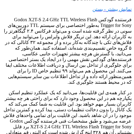
نمایش بیشتر
- بستن
فرستنده گودکس Godox X2T-S 2.4 GHz TTL Wireless Flash
Trigger for Sony به‌طور اختصاصی برای سیستم TTL دوربین‌های
سونی در نظر گرفته شده است و می‌تواند فرکانس ۲.۴ گیگاهرتز را
به کاربران ارائه دهد. این تریگر فلاش وایرلس را می‌توانید برای
فلاش‌های تکی با چندگانه به‌کار برده و از مجموعه ۳۲ کانالی که در
۵ گروه خاص تقسیم‌بندی شده‌اند، استفاده کنید. همان‌طور که
می‌دانید، با گسترش هرچه بیشتر تجهیزات جانبی عکاسی،
فرستنده‌های گودکس نقش مهمی را در ایجاد یک بستر اختصاصی
برای جلوگیری از تداخل بین ارسال و دریافت اطلاعات مختلف ایفا
می‌کنند. این محصول هم می‌تواند ۹۹ تنظیم خاص ID را برای
همین‌منظور ارائه داده و از تداخل اطلاعات بین سایر سیستم‌هایی
که در محیط هستند جلوگیری کند.
در کنار همه‌ی این قابلیت‌ها، می‌دانید که یک عملکرد تنظیم اسکن
یکپارچه هم در این محصول وجود دارد که برای راحتی هر چه بیشتر
کاربران بسیار مهم خواهد بود. این قابلیت به شما کمک می‌کند که
یک کانال را بدون دخالت تنظیمات دستی، پیدا کرده و کمترین تداخل
موجود را در آن شاهد باشید. این قابلیت برای تمامی واحدهای فلاش
عرضه می‌شود و طبق مشخصات فنی فرستنده گودکس Godox
X2T-S 2.4 GHz TTL Wireless Flash Trigger for Sony برد قابل
پشتیبانی آن هم ۳۲۸ اینچ گزارش شده است که البته رقم متعادلی