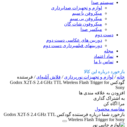
سیستم صدا
لوازم و تجهیزات صدابرداری
میکروفن با سیم
میکروفن بی سیم
میکروفون شات گان
میکسر صدا
دست دوم
دوربین های عکاسی دست دوم
دوربینهای فیلمبرداری دست دوم
مجله
نماد اعتماد
تماس با ما
بازخورد درباره این کالا
خانه
/
لوازم و تجهیزات نورپردازی
/
فلاش‌ آتلیه‌ای
/
فرستنده
گودکس Godox X2T-S 2.4 GHz TTL Wireless Flash Trigger for
Sony
افزودن به علاقه مندی ها
به اشتراک گذاری
مرا اگاه کن
مقایسه محصول
بازخورد شما درباره فرستنده گودکس Godox X2T-S 2.4 GHz TTL
Wireless Flash Trigger for Sony