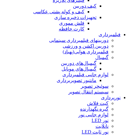
فیلترهای پلاریزه
کیف دوربین
کیف و کوله پشتی عکاسی
تجهیزات ذخیره سازی
فلش مموری
کارت حافظه
فیلمبرداری
دوربینهای فیلمبرداری سینمایی
دوربین اکشن و ورزشی
فیلمبرداری هوایی(پهباد)
گیمبال
گیمبال‌های دوربین
گیمبال‌های موبایل
لوازم جانبی فیلمبرداری
مانتیور تصویربرداری
سوئیچر تصویر
سیستم انتقال تصویر
نورپردازی
کیت فلاش
گیره نگهدارنده
لوازم جانبی نور
نور LED
نانلایت
نور ثابت LED