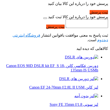
پرسش خود را درباره این کالا بیان کنید
ثبت پرسش
پرسش خود را درباره این کالا ثبت کنید
ثبت پرسش
ثبت پاسخ به معنی موافقت باقوانین انتشار
فروشگاه اینترنتی
دیددوم
است.
کالاهایی که دیده ایید
دوربین عکاسی کانن Canon EOS 90D DSLR kit EF_S 18-
135mm IS USMh
لنز کانن Canon EF 24-70mm f/2.8L II USM
لنز سونی Sony FE 35mm f/1.8