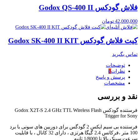
فلاش گودکس Godox QS-400 II
42,000,000
تومان
کیت فلاش گودکس Godox SK-400 II KIT
تماس بگیرید
توضیحات
نظرات
0
پرسش و پاسخ
مشخصات
نقد و بررسی
فرستنده گودکس Godox X2T-S 2.4 GHz TTL Wireless Flash
Trigger for Sony
فرستنده بی سیم ایکس 2 گودگس برای دوربین های سونی با برد
100 متر ،فرکانس 2.4 گیگا هرتزی ، دارای 32 کانال ، با قابلیت
سرعت سینک بالا تا 1/8000 ثانیه