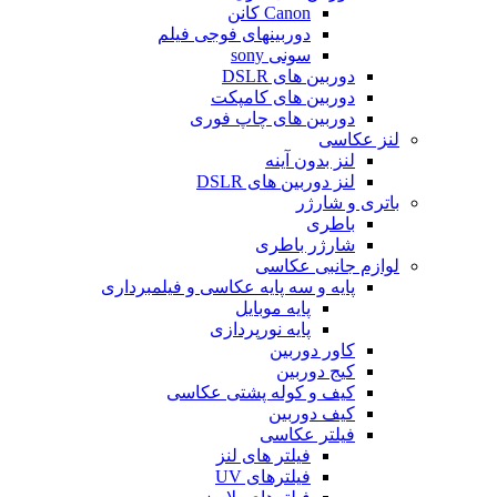
Canon کانن
دوربینهای فوجی فیلم
سونی sony
دوربین های DSLR
دوربین های کامپکت
دوربین های چاپ فوری
لنز عکاسی
لنز بدون آینه
لنز دوربین های DSLR
باتری و شارژر
باطری
شارژر باطری
لوازم جانبی عکاسی
پایه و سه پایه عکاسی و فیلمبرداری
پایه موبایل
پایه نورپردازی
کاور دوربین
کیج دوربین
کیف و کوله پشتی عکاسی
کیف دوربین
فیلتر عکاسی
فیلتر های لنز
فیلترهای UV