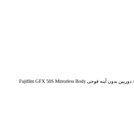
دوربین بدون آینه فوجی Fujifilm GFX 50S Mirrorless Body