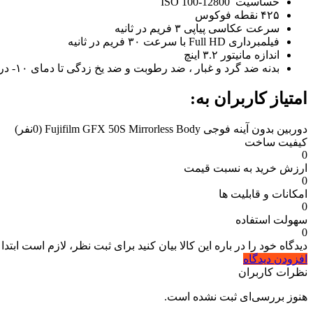
حساسیت ISO 100-12800
۴۲۵ نقطه فوکوس
سرعت عکاسی پیاپی ۳ فریم در ثانیه
فیلمبرداری Full HD با سرعت ۳۰ فریم در ثانیه
اندازه مانیتور ۳.۲ اینچ
بدنه ضد گرد و غبار ، ضد رطوبت و ضد یخ زدگی تا دمای ۱۰- درجه
امتیاز کاربران به:
دوربین بدون آینه فوجی Fujifilm GFX 50S Mirrorless Body
(0نفر)
کیفیت ساخت
0
ارزش خرید به نسبت قیمت
0
امکانات و قابلیت ها
0
سهولت استفاده
0
دیدگاه خود را در باره این کالا بیان کنید
برای ثبت نظر، لازم است ابتدا
افزودن دیدگاه
نظرات کاربران
هنوز بررسی‌ای ثبت نشده است.