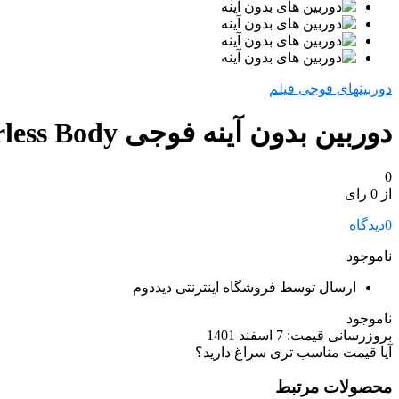
دوربینهای فوجی فیلم
دوربین بدون آینه فوجی Fujifilm GFX 50S Mirrorless Body
0
از 0 رای
0
دیدگاه
ناموجود
ارسال توسط فروشگاه اینترنتی دیددوم
ناموجود
بروزرسانی قیمت:
7 اسفند 1401
آیا قیمت مناسب تری سراغ دارید؟
محصولات مرتبط