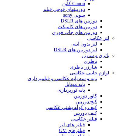
Canon کانن
دوربینهای فوجی فیلم
سونی sony
دوربین های DSLR
دوربین های کامپکت
دوربین های چاپ فوری
لنز عکاسی
لنز بدون آینه
لنز دوربین های DSLR
باتری و شارژر
باطری
شارژر باطری
لوازم جانبی عکاسی
پایه و سه پایه عکاسی و فیلمبرداری
پایه موبایل
پایه نورپردازی
کاور دوربین
کیج دوربین
کیف و کوله پشتی عکاسی
کیف دوربین
فیلتر عکاسی
فیلتر های لنز
فیلترهای UV