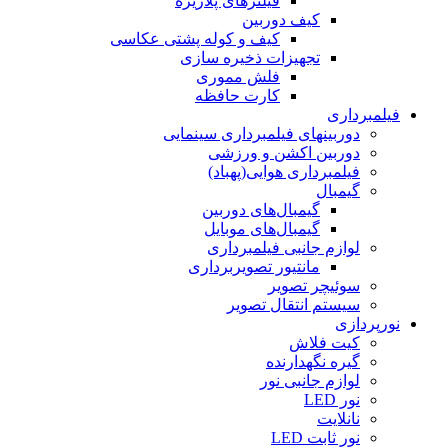
فیلترهای پلاریزه
کیف دوربین
کیف و کوله پشتی عکاسی
تجهیزات ذخیره سازی
فلش مموری
کارت حافظه
فیلمبرداری
دوربینهای فیلمبرداری سینمایی
دوربین اکشن و ورزشی
فیلمبرداری هوایی(پهباد)
گیمبال
گیمبال‌های دوربین
گیمبال‌های موبایل
لوازم جانبی فیلمبرداری
مانتیور تصویربرداری
سوئیچر تصویر
سیستم انتقال تصویر
نورپردازی
کیت فلاش
گیره نگهدارنده
لوازم جانبی نور
نور LED
نانلایت
نور ثابت LED