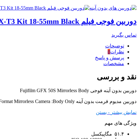
دوربین فوجی فیلم Fujifilm X-T3 Kit 18-55mm Black
تماس بگیرید
توضیحات
نظرات
0
پرسش و پاسخ
مشخصات
نقد و بررسی
دوربین بدون آینه فوجی Fujifilm GFX 50S Mirrorless Body
دوربین مدیوم فرمت بدون آینه Fujifilm GFX 50S Medium Format Mirrorless Camera :Body Only با سنسور 51.4 مگاپیکسلی ، با بدنه ای مقاوم و با کیفیت می باشد.
نمایش بیشتر
- بستن
ویژگی های مهم
۵۱.۴ مگاپیکسل