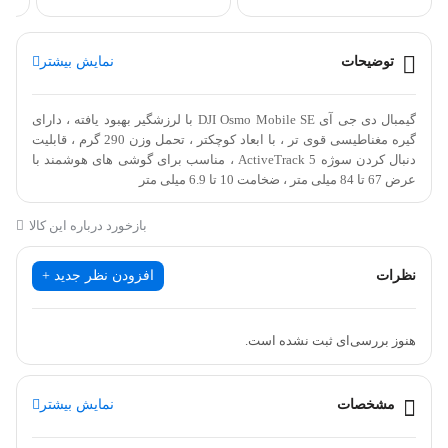
توضیحات
نمایش بیشتر
گیمبال دی جی آی DJI Osmo Mobile SE با لرزشگیر بهبود یافته ، دارای
گیره مغناطیسی قوی تر ، با ابعاد کوچکتر ، تحمل وزن 290 گرم ، قابلیت
دنبال کردن سوژه ActiveTrack 5 ، مناسب برای گوشی های هوشمند با
عرض 67 تا 84 میلی متر ، ضخامت 10 تا 6.9 میلی متر
بازخورد درباره این کالا
گیمبال موبایل DJI Osmo
SE
ایجاد محتوای در حال حرکت تثبیت شده
نظرات
افزودن نظر جدید +
گیمبال DJI Osmo گوشی هوشمند SE با فرم فشرده تر و زمان اجرای
طولانی تر از مدل قبلی خود، پایداری را بهبود می بخشد و به شما امکان
هنوز بررسی‌ای ثبت نشده است.
می دهد تا حرکات خلاقانه را در محتوای خود به سطح جدیدی ببرید.
بلوتوث بهبود یافته ی ۵.۱ با برنامه ی DJI Mimo برای حالت ها و
مشخصات
نمایش بیشتر
عملکردهای تصویربرداری گسترده متصل می شود. SE همچنین شامل