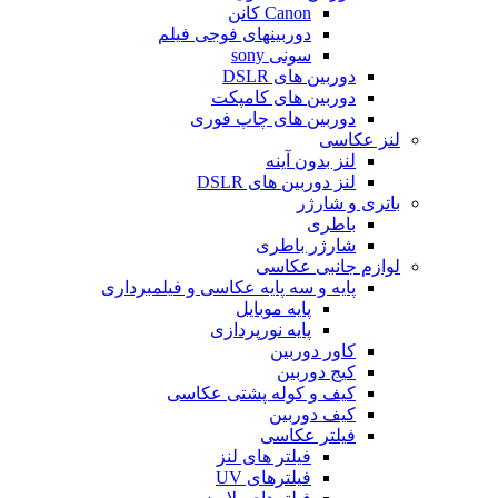
Canon کانن
دوربینهای فوجی فیلم
سونی sony
دوربین های DSLR
دوربین های کامپکت
دوربین های چاپ فوری
لنز عکاسی
لنز بدون آینه
لنز دوربین های DSLR
باتری و شارژر
باطری
شارژر باطری
لوازم جانبی عکاسی
پایه و سه پایه عکاسی و فیلمبرداری
پایه موبایل
پایه نورپردازی
کاور دوربین
کیج دوربین
کیف و کوله پشتی عکاسی
کیف دوربین
فیلتر عکاسی
فیلتر های لنز
فیلترهای UV