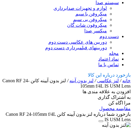
سیستم صدا
لوازم و تجهیزات صدابرداری
میکروفن با سیم
میکروفن بی سیم
میکروفون شات گان
میکسر صدا
دست دوم
دوربین های عکاسی دست دوم
دوربینهای فیلمبرداری دست دوم
مجله
نماد اعتماد
تماس با ما
بازخورد درباره این کالا
خانه
/
لنز عکاسی
/
لنز بدون آینه
/
لنز بدون آیینه کانن Canon RF 24-
105mm f/4L IS USM Lens
افزودن به علاقه مندی ها
به اشتراک گذاری
مرا اگاه کن
مقایسه محصول
بازخورد شما درباره لنز بدون آیینه کانن Canon RF 24-105mm f/4L
IS USM Lens