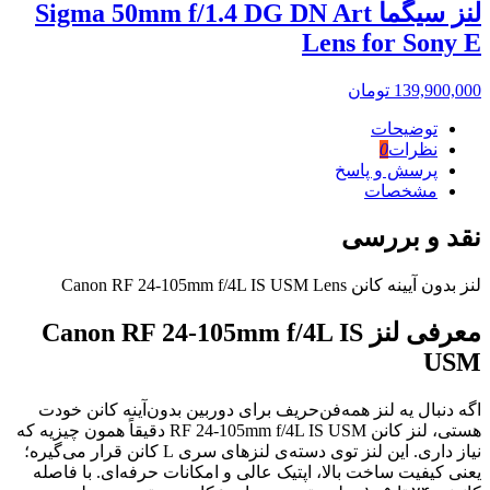
لنز سیگما Sigma 50mm f/1.4 DG DN Art
Lens for Sony E
139,900,000
تومان
توضیحات
نظرات
0
پرسش و پاسخ
مشخصات
نقد و بررسی
لنز بدون آیینه کانن Canon RF 24-105mm f/4L IS USM Lens
معرفی لنز Canon RF 24-105mm f/4L IS
USM
اگه دنبال یه لنز همه‌فن‌حریف برای دوربین بدون‌آینه کانن خودت
هستی، لنز کانن RF 24-105mm f/4L IS USM دقیقاً همون چیزیه که
نیاز داری. این لنز توی دسته‌ی لنزهای سری L کانن قرار می‌گیره؛
یعنی کیفیت ساخت بالا، اپتیک عالی و امکانات حرفه‌ای. با فاصله