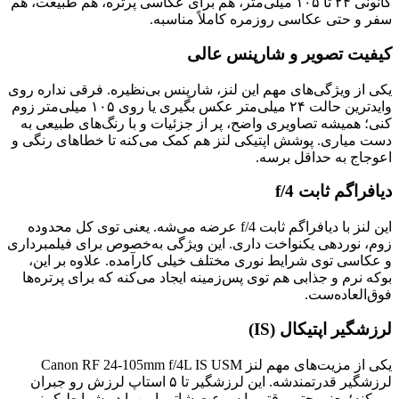
کانونی ۲۴ تا ۱۰۵ میلی‌متر، هم برای عکاسی پرتره، هم طبیعت، هم
سفر و حتی عکاسی روزمره کاملاً مناسبه.
کیفیت تصویر و شارپنس عالی
یکی از ویژگی‌های مهم این لنز، شارپنس بی‌نظیره. فرقی نداره روی
وایدترین حالت ۲۴ میلی‌متر عکس بگیری یا روی ۱۰۵ میلی‌متر زوم
کنی؛ همیشه تصاویری واضح، پر از جزئیات و با رنگ‌های طبیعی به
دست میاری. پوشش اپتیکی لنز هم کمک می‌کنه تا خطاهای رنگی و
اعوجاج به حداقل برسه.
دیافراگم ثابت f/4
این لنز با دیافراگم ثابت f/4 عرضه می‌شه. یعنی توی کل محدوده
زوم، نوردهی یکنواخت داری. این ویژگی به‌خصوص برای فیلمبرداری
و عکاسی توی شرایط نوری مختلف خیلی کارآمده. علاوه بر این،
بوکه نرم و جذابی هم توی پس‌زمینه ایجاد می‌کنه که برای پرتره‌ها
فوق‌العاده‌ست.
لرزشگیر اپتیکال (IS)
یکی از مزیت‌های مهم لنز Canon RF 24-105mm f/4L IS USM
لرزشگیر قدرتمندشه. این لرزشگیر تا ۵ استاپ لرزش رو جبران
می‌کنه؛ یعنی حتی وقتی با سرعت شاتر پایین یا در شرایط کم‌نور