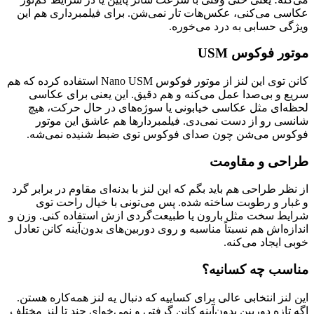
عکاسی می‌کنی، عکس‌هات تار نمی‌شن. برای فیلمبرداری هم این
ویژگی حسابی به درد می‌خوره.
موتور فوکوس USM
کانن توی این لنز از موتور فوکوس Nano USM استفاده کرده که هم
سریع و بی‌صدا عمل می‌کنه و هم دقیق. این یعنی برای عکاسی
لحظه‌ای مثل عکاسی خیابونی یا سوژه‌های در حال حرکت، هیچ
شانسی رو از دست نمی‌دی. فیلمبردارها هم عاشق این موتور
فوکوس می‌شن چون صدای فوکوس توی ضبط شنیده نمی‌شه.
طراحی و مقاومت
از نظر طراحی هم باید بگم که این لنز با بدنه‌ای مقاوم در برابر گرد
و غبار و رطوبت ساخته شده. پس می‌تونی با خیال راحت توی
شرایط سخت مثل بارون یا طبیعت‌گردی ازش استفاده کنی. وزن و
اندازه‌اش هم نسبتاً مناسبه و روی دوربین‌های بدون‌آینه کانن تعادل
خوبی ایجاد می‌کنه.
مناسب چه کسانیه؟
این لنز انتخابی عالی برای کساییه که دنبال یه لنز همه‌کاره هستن.
اگه تازه دوربین بدون‌آینه کانن گرفتی و نمی‌خوای چند تا لنز مختلف