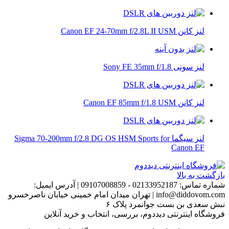
لنز کانن Canon EF 24-70mm f/2.8L II USM
لنز سونی Sony FE 35mm f/1.8
لنز کانن Canon EF 85mm f/1.8 USM
لنز سیگما Sigma 70-200mm f/2.8 DG OS HSM Sports for
Canon EF
بازگشت به بالا
شماره تماس:
02133952187 - 09107008859
|
آدرس ایمیل:
info@diddovom.com
|
تهران میدان امام خمینی خیابان ناصرخسرو
نبش سعدی بن بست جوانمرد پلاک ۶
فروشگاه اینترنتی دیددوم، بررسی، انتخاب و خرید آنلاین