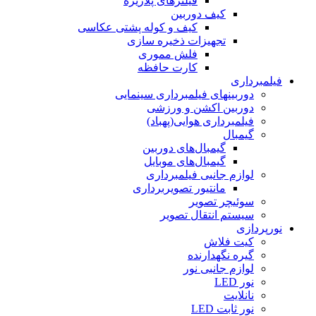
فیلترهای پلاریزه
کیف دوربین
کیف و کوله پشتی عکاسی
تجهیزات ذخیره سازی
فلش مموری
کارت حافظه
فیلمبرداری
دوربینهای فیلمبرداری سینمایی
دوربین اکشن و ورزشی
فیلمبرداری هوایی(پهباد)
گیمبال
گیمبال‌های دوربین
گیمبال‌های موبایل
لوازم جانبی فیلمبرداری
مانتیور تصویربرداری
سوئیچر تصویر
سیستم انتقال تصویر
نورپردازی
کیت فلاش
گیره نگهدارنده
لوازم جانبی نور
نور LED
نانلایت
نور ثابت LED