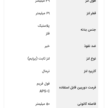
طول لنز
39 میلیمتر
قطر لنز
69 میلیمتر
پلاستیک
جنس بدنه
فلز
ضد نفوذ
خیر
نوع لنز
لنز ثابت (پرایم)
کاربرد لنز
نرمال
فول فریم
فرمت دوربین قابل استفاده
APS-C
فاصله کانونی
50 میلیمتر