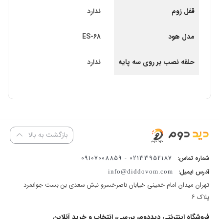
قفل زوم
ندارد
مدل هود
ES-68
حلقه نصب بر روی سه پایه
ندارد
بازگشت به بالا
02133952187 - 09107008859
شماره تماس:
آدرس ایمیل:
info@diddovom.com
تهران میدان امام خمینی خیابان ناصرخسرو نبش سعدی بن بست جوانمرد
پلاک ۶
فروشگاه اینترنتی دیددوم، بررسی، انتخاب و خرید آنلاین