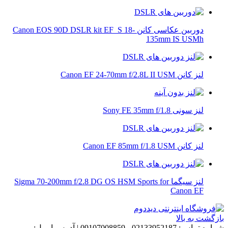
دوربین عکاسی کانن Canon EOS 90D DSLR kit EF_S 18-
135mm IS USMh
لنز کانن Canon EF 24-70mm f/2.8L II USM
لنز سونی Sony FE 35mm f/1.8
لنز کانن Canon EF 85mm f/1.8 USM
لنز سیگما Sigma 70-200mm f/2.8 DG OS HSM Sports for
Canon EF
بازگشت به بالا
شماره تماس:
02133952187 - 09107008859
|
آدرس ایمیل: