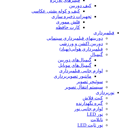
فیلترهای پلاریزه
کیف دوربین
کیف و کوله پشتی عکاسی
تجهیزات ذخیره سازی
فلش مموری
کارت حافظه
فیلمبرداری
دوربینهای فیلمبرداری سینمایی
دوربین اکشن و ورزشی
فیلمبرداری هوایی(پهباد)
گیمبال
گیمبال‌های دوربین
گیمبال‌های موبایل
لوازم جانبی فیلمبرداری
مانتیور تصویربرداری
سوئیچر تصویر
سیستم انتقال تصویر
نورپردازی
کیت فلاش
گیره نگهدارنده
لوازم جانبی نور
نور LED
نانلایت
نور ثابت LED