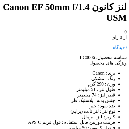
لنز کانون Canon EF 50mm f/1.4
USM
0
از 0 رای
0
دیدگاه
شناسه محصول:
LC0006
ویژگی های محصول
برند
: Canon
رنگ
: مشکی
وزن
: 290 گرم
طول لنز
: 51 میلیمتر
قطر لنز
: 74 میلیمتر
جنس بدنه
: پلاستیک فلز
ضد نفوذ
: خیر
نوع لنز
: لنز ثابت (پرایم)
کاربرد لنز
: نرمال
فرمت دوربین قابل استفاده
: فول فریم APS-C
فاصله کانونی
: 50 میلیمتر