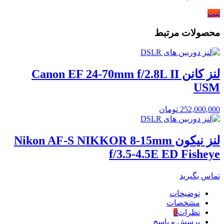
ثبت
محصولات مرتبط
لنز کانن Canon EF 24-70mm f/2.8L II
USM
252,000,000
تومان
لنز نیکون Nikon AF-S NIKKOR 8-15mm
f/3.5-4.5E ED Fisheye
تماس بگیرید
توضیحات
مشخصات
نظرات
0
پرسش و پاسخ