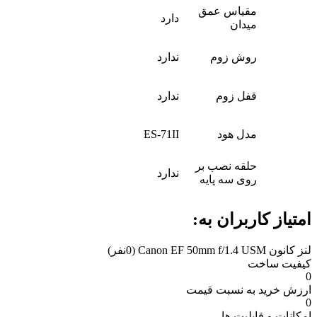
مقیاس عمق
دارد
میدان
روش زوم
ندارد
قفل زوم
ندارد
مدل هود
ES-71II
حلقه نصب بر
ندارد
روی سه پایه
امتیاز کاربران به:
لنز کانون Canon EF 50mm f/1.4 USM
(0نفر)
کیفیت ساخت
0
ارزش خرید به نسبت قیمت
0
امکانات و قابلیت ها