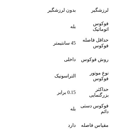
لرزشگیر
بدون لرزشگیر
فوکوس
بله
اتوماتیک
حداقل فاصله
45 سانتیمتر
فوکوس
روش فوکوس
داخلی
نوع موتور
التراسونیک
فوکوس
حداکثر
0.15 برابر
بزرگنمایی
فوکوس دستی
بله
دائم
مقیاس فاصله
دارد