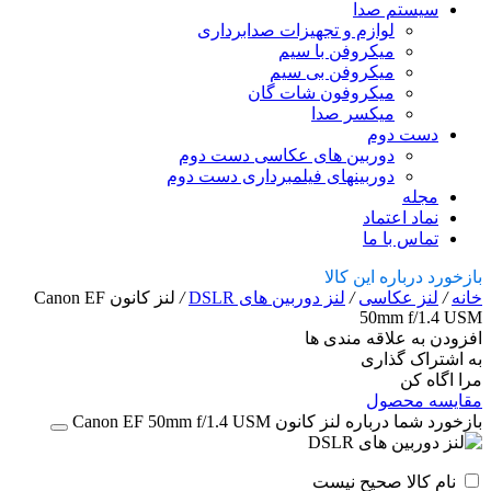
سیستم صدا
لوازم و تجهیزات صدابرداری
میکروفن با سیم
میکروفن بی سیم
میکروفون شات گان
میکسر صدا
دست دوم
دوربین های عکاسی دست دوم
دوربینهای فیلمبرداری دست دوم
مجله
نماد اعتماد
تماس با ما
بازخورد درباره این کالا
خانه
/
لنز عکاسی
/
لنز دوربین های DSLR
/
لنز کانون Canon EF
50mm f/1.4 USM
افزودن به علاقه مندی ها
به اشتراک گذاری
مرا اگاه کن
مقایسه محصول
بازخورد شما درباره لنز کانون Canon EF 50mm f/1.4 USM
نام کالا صحیح نیست