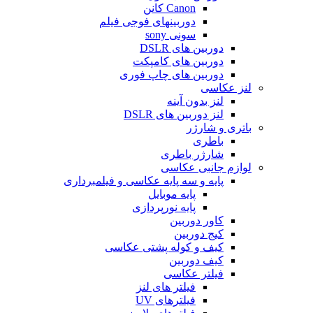
Canon کانن
دوربینهای فوجی فیلم
سونی sony
دوربین های DSLR
دوربین های کامپکت
دوربین های چاپ فوری
لنز عکاسی
لنز بدون آینه
لنز دوربین های DSLR
باتری و شارژر
باطری
شارژر باطری
لوازم جانبی عکاسی
پایه و سه پایه عکاسی و فیلمبرداری
پایه موبایل
پایه نورپردازی
کاور دوربین
کیج دوربین
کیف و کوله پشتی عکاسی
کیف دوربین
فیلتر عکاسی
فیلتر های لنز
فیلترهای UV