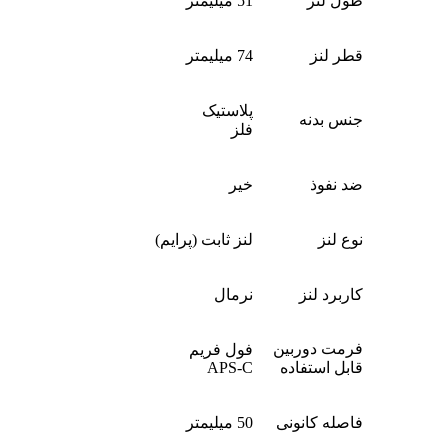
طول لنز
51 میلیمتر
قطر لنز
74 میلیمتر
پلاستیک
جنس بدنه
فلز
ضد نفوذ
خیر
نوع لنز
لنز ثابت (پرایم)
کاربرد لنز
نرمال
فرمت دوربین
فول فریم
قابل استفاده
APS-C
فاصله کانونی
50 میلیمتر