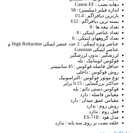
دهانه نصب
: Canon EF
اندازه فیلتر (میلیمتر)
: 58
بازترین دیافراگم
: f/1.4
بسته ترین دیافراگم
: f/22
تعداد تیغه ها
: 8
تعداد عناصر اپتیکی
: 8
تعداد گروههای اپتیکی
: 6
عناصر ویژه اپتیکی
: 2 عدد عنصر اپتیکی High Refraction و
عناصر اپتیکی Gaussian
لرزشگیر
: بدون لرزشگیر
فوکوس اتوماتیک
: بله
حداقل فاصله فوکوس
: 45 سانتیمتر
روش فوکوس
: داخلی
نوع موتور فوکوس
: التراسونیک
حداکثر بزرگنمایی
: 0.15 برابر
فوکوس دستی دائم
: بله
مقیاس فاصله
: دارد
مقیاس عمق میدان
: دارد
روش زوم
: ندارد
قفل زوم
: ندارد
مدل هود
: ES-71II
حلقه نصب بر روی سه پایه
: ندارد