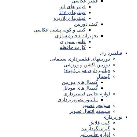
فیلتر عکاسی
فیلتر های لنز
فیلترهای UV
فیلترهای پلاریزه
کیف دوربین
کیف و کوله پشتی عکاسی
تجهیزات ذخیره سازی
فلش مموری
کارت حافظه
فیلمبرداری
دوربینهای فیلمبرداری سینمایی
دوربین اکشن و ورزشی
فیلمبرداری هوایی(پهباد)
گیمبال
گیمبال‌های دوربین
گیمبال‌های موبایل
لوازم جانبی فیلمبرداری
مانتیور تصویربرداری
سوئیچر تصویر
سیستم انتقال تصویر
نورپردازی
کیت فلاش
گیره نگهدارنده
لوازم جانبی نور