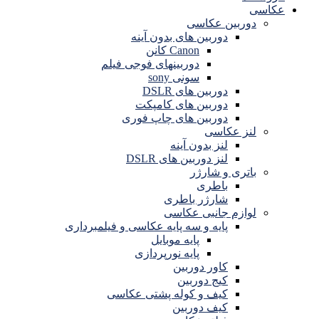
عکاسی
دوربین عکاسی
دوربین های بدون آینه
Canon کانن
دوربینهای فوجی فیلم
سونی sony
دوربین های DSLR
دوربین های کامپکت
دوربین های چاپ فوری
لنز عکاسی
لنز بدون آینه
لنز دوربین های DSLR
باتری و شارژر
باطری
شارژر باطری
لوازم جانبی عکاسی
پایه و سه پایه عکاسی و فیلمبرداری
پایه موبایل
پایه نورپردازی
کاور دوربین
کیج دوربین
کیف و کوله پشتی عکاسی
کیف دوربین