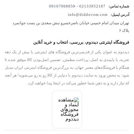
شرکت DJI در این محصول یک ویژگی جدید نسبت به
02133952187 - 09107008859
شماره تماس:
info@diddovom.com
آدرس ایمیل:
محصول قبلی خود ارائه داده است. کلگی این محصول رو به
تهران میدان امام خمینی خیابان ناصرخسرو نبش سعدی بن بست جوانمرد
جنس آلمینیومی تغییر داده و همین تغییر شاید نسبتا کم
پلاک ۶
فروشگاه اینترنتی دیددوم، بررسی، انتخاب و خرید آنلاین
باعث شده ۱/۲ کیلوگرم وزن آن کاهش پیدا کند که باعث
دیددوم به عنوان یکی از قدیمی‌ترین فروشگاه های اینترنتی با بیش از یک دهه
شده است بسیار خوش دست تر بشود و سنگینی این
تجربه، با پایبندی به اصل، پرداخت مطمئن، تضمین اصل‌بودن کالا موفق شده تا
همگام با فروشگاه‌های معتبر جهان، به بزرگ‌ترین فروشگاه اینترنتی ایران تبدیل
محصول رو از بین برده است.
شود. به محض ورود به سایت دیددوم با دنیایی از کالا رو به رو می‌شوید! هر آنچه
عملکرد باتری
که نیاز دارید و به ذهن شما خطور می‌کند در اینجا پیدا خواهید کرد.
RSC2 در بخش باتری نیز خوب عمل کرده و با باتری QC 2.0
٬ RB2 با ظرفیت ۳۴۰۰ میلی آمپر هدیه ای بزرگ به خالقان
فیلم سازی داده است. باتری
RSC 2
با قرار گیری ۲ ساعت