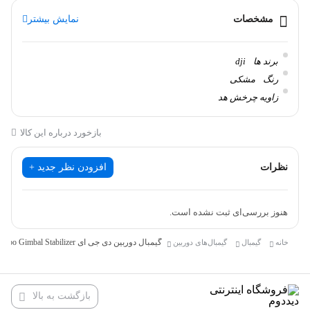
حالت به حالت underslung (پشتیبانی از بالا) را می دهد.
مشخصات
نمایش بیشتر
برند ها
dji
استابلایزری پر احساس از شرکت DJI ساختاری برای
رنگ
مشکی
زاویه چرخش هد
کارهای بزرگ که به بررسی آن میپردازیم.
چرخش افقی:360 درجه / چرخش عمودی: -240 تا 95 درجه / چرخش
بازخورد درباره این کالا
محوری: -112 تا 214 درجه
حداکثر وزن قابل تحمل
3000 گرم
نظرات
افزودن نظر جدید +
هنوز بررسی‌ای ثبت نشده است.
گیمبال دوربین دی جی آی DJI RSC 2 pro combo Gimbal Stabilizer
خانه
گیمبال
گیمبال‌های دوربین
بازگشت به بالا