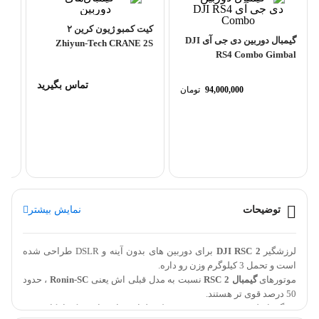
کیت کمبو ژیون کرین ۲
گیمبال دوربین دی جی آی DJI
Zhiyun-Tech CRANE 2S
RS4 Combo Gimbal
Handheld Gimbal Stabilizer
Stabilizer
Combo...
تماس بگیرید
94,000,000
تومان
ld
mbo
توضیحات
نمایش بیشتر
لرزشگیر
DJI RSC 2
برای دوربین های بدون آینه و DSLR طراحی شده
است و تحمل 3 کیلوگرم وزن رو داره.
موتورهای
گیمبال RSC 2
نسبت به مدل قبلی اش یعنی
Ronin-SC
، حدود
50 درصد قوی تر هستند.
ویژگی اصلی
DJI RSC 2 Gimbal
یک طراحی تاشو است که امکان تغییر