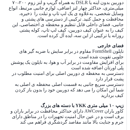
دوربین بدون آینه یا DSLR به همراه گریپ و لنز زوم ۲۰۰-۷۰
میلی‌متری، حداکثر چهار لنز اضافی، لوازم جانبی مرتبط، انواع
جیب داخلی قابل جابجایی بالا برای سیم ها و شارژر ها
وسایل شخصی، به‌علاوه ی یک لپ ‌تاپ و تبلت را ذخیره،
بالشتکی شده است
محافظت و حمل کنید. ترکیبی از دسترسی های پشتی و
دو جیب CradleFit بالشتکی در قسمت داخلی پنل
جانبی، فضای داخلی قابل تنظیم و محفظه ی اختصاصی، این
پشتی، یک لپ تاپ ۱۵ اینچی، یک تبلت ۱۰ اینچی و سیم
کیف را به عنوان کیف دوربین، کیف لپ تاپ، کوله پشتی
ها را در خود جای می دهد و دسترسی به آن ها آسان
روزانه یا ترکیبی از این سه، ایده آل کرده است.
است تا مجبور نباشید کیف خود را باز کنید و به سرعت
از پست های بازرسی TSA عبور کنید.
فضای خارجی
نایلون FormShell مقاوم در برابر سایش با ضربه گیر های
جیب عمیق جلویی دارای یک سازمان دهنده برای
جلویی تقویت شده است
وسایل شخصی و لوازم جانبی است
برای افزایش مقاومت در برابر آب و هوا، به نایلون یک پوشش
سیستم بند سه پایه در بیرون برای سه پایه های
پلی اورتان اضافه شده است
مسافرتی سایز متوسط، وجود دارد
دسترسی به محفظه ی دوربین اصلی برای امنیت مطلوب در
دو جیب مشبک جانبی قابل افزایش سایز برای
پشت قرار دارد
بطری‌های آب یا سایر مواری که نیاز به دسترسی سریع
دسترسی سریع جانبی به قسمت اصلی محفظه ی اصلی به
دارند، وجود دارد
شما این امکان را می دهد که دوربین خود را بدون باز کردن
گزینه های حمل
کیف بردارید
بند های کوله پشتی قابل تنظیم طیف گسترده ای از
کاربران را در خود جای می دهند و به صورت
زیپ ۱۰ میلی متری YKK با دسته های بزرگ
ارگونومیک برای راحتی تمام روز طراحی شده اند
کاور باران AWCover دارای حداکثر محافظت در برابر باران و
یک دسته با قابلیت حمل آسان در پانل پشتی وجود دارد
برف است و در عین حال امنیت تجهیزات را در مناطق دارای
دسته نرم بالایی را می توان به عنوان دسته ی حمل یا
جرم و جنایت بالا مانند مقاصد گردشگری فراهم می کند
آویزان کردن کیف از قلاب یا ستون های مرکزی سه
پایه استفاده کرد