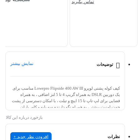
41,000,000
تومان
تماس بگیرید
نمایش بیشتر
توضیحات
کیف کوله پشتی لوپرو Lowepro Flipside 400 AW III مناسب برای
یک دوربین DSLR به همراه گریپ 4 تا 5 لنز اضافی ، به همراه
فضایی برای لپ تاپ تا 15 اینچ و تبلت ، با امکان دسترسی از پشت
جهت امنیت بیشتر ، به همراه نگه دارنده سه پایه و کاور باران
بازخورد درباره این کالا
کوله پشتی دوربین Lowepro Flipside 400 AW III
با کوله پشتی Lowepro Flipside 400 AW III می توانید
افزودن نظر جدید +
نظرات
یک دوربین بدون آینه یا DSLR به همراه گریپ و لنز