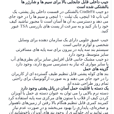
جیب داخلی قابل جابجایی بالا برای سیم ها و شارژر ها
کمربند کمری قابل تنظیم هنگام بالا رفتن از زمین‌های
بالشتکی شده است
ناهموار و صخره‌ای، پایداری را بهبود می‌بخشد و در
دو جیب CradleFit بالشتکی در قسمت داخلی پنل پشتی، یک
صورت عدم نیاز می ‌توانید برای جلوگیری از وجود بند
لپ تاپ ۱۵ اینچی، یک تبلت ۱۰ اینچی و سیم ها را در خود جای
های آویزان ناخوشایند آن را کنار بگذارید
می دهد و دسترسی به آن ها آسان است تا مجبور نباشید کیف
بند سینه ای قابل تنظیم جناغ به نگه داشتن بند های
خود را باز کنید و به سرعت از پست های بازرسی TSA عبور
شانه در جای خود در هنگام فعالیت شدید کمک می کند
کنید.
جیب عمیق جلویی دارای یک سازمان دهنده برای وسایل
شخصی و لوازم جانبی است
سیستم بند سه پایه در بیرون برای سه پایه های مسافرتی
سایز متوسط، وجود دارد
دو جیب مشبک جانبی قابل افزایش سایز برای بطری‌های آب
یا سایر مواری که نیاز به دسترسی سریع دارند، وجود دارد
گزینه های حمل
بند های کوله پشتی قابل تنظیم طیف گسترده ای از کاربران
را در خود جای می دهند و به صورت ارگونومیک برای راحتی
تمام روز طراحی شده اند
یک دسته با قابلیت حمل آسان در پانل پشتی وجود دارد
دسته نرم بالایی را می توان به عنوان دسته ی حمل یا آویزان
کردن کیف از قلاب یا ستون های مرکزی سه پایه استفاده کرد
کمربند کمری قابل تنظیم هنگام بالا رفتن از زمین‌های ناهموار
و صخره‌ای، پایداری را بهبود می‌بخشد و در صورت عدم نیاز
می ‌توانید برای جلوگیری از وجود بند های آویزان ناخوشایند آن