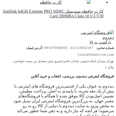
کارت حافظه سندیسک SanDisk 64GB Extreme PRO SDHC
Card 200MB/s Class 10 U3 V30
بازگشت به بالا
|
02133952187 - 09107008859
شماره تماس:
آدرس ایمیل:
|
info@diddovom.com
تهران میدان امام خمینی خیابان ناصرخسرو نبش سعدی بن بست جوانمرد
پلاک ۶
فروشگاه اینترنتی دیددوم، بررسی، انتخاب و خرید آنلاین
دیددوم به عنوان یکی از قدیمی‌ترین فروشگاه های اینترنتی با
بیش از یک دهه تجربه، با پایبندی به اصل، پرداخت مطمئن،
تضمین اصل‌بودن کالا موفق شده تا همگام با فروشگاه‌های
معتبر جهان، به بزرگ‌ترین فروشگاه اینترنتی ایران تبدیل شود.
به محض ورود به سایت دیددوم با دنیایی از کالا رو به رو
می‌شوید! هر آنچه که نیاز دارید و به ذهن شما خطور می‌کند
در اینجا پیدا خواهید کرد.