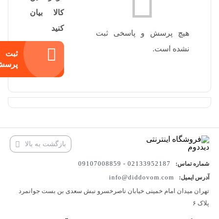
کالا بیان
کنید
هیچ پرسش و پاسخی ثبت
نشده است.
ثبت
پرسش
بازگشت به بالا
02133952187 - 09107008859
شماره تماس:
info@diddovom.com
آدرس ایمیل:
تهران میدان امام خمینی خیابان ناصرخسرو نبش سعدی بن بست جوانمرد
پلاک ۶