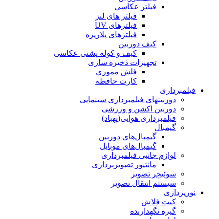
فیلتر عکاسی
فیلتر های لنز
فیلترهای UV
فیلترهای پلاریزه
کیف دوربین
کیف و کوله پشتی عکاسی
تجهیزات ذخیره سازی
فلش مموری
کارت حافظه
فیلمبرداری
دوربینهای فیلمبرداری سینمایی
دوربین اکشن و ورزشی
فیلمبرداری هوایی(پهباد)
گیمبال
گیمبال‌های دوربین
گیمبال‌های موبایل
لوازم جانبی فیلمبرداری
مانتیور تصویربرداری
سوئیچر تصویر
سیستم انتقال تصویر
نورپردازی
کیت فلاش
گیره نگهدارنده