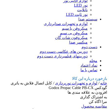
لوازم جانبی نور
نور LED
نانلایت
نور ثابت LED
سیستم صدا
لوازم و تجهیزات صدابرداری
میکروفن با سیم
میکروفن بی سیم
میکروفون شات گان
میکسر صدا
دست دوم
دوربین های عکاسی دست دوم
دوربینهای فیلمبرداری دست دوم
مجله
نماد اعتماد
تماس با ما
بازخورد درباره این کالا
خانه
/
لوازم و تجهیزات نورپردازی
/
کابل اتصال فلاش به باتری
گودکس Godox Propac Cable PB-CX
افزودن به علاقه مندی ها
به اشتراک گذاری
مرا اگاه کن
مقایسه محصول