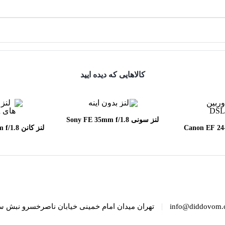
کالاهایی که دیده ایید
لنز سونی Sony FE 35mm f/1.8
Canon EF 24-70mm
لنز کانن
SM
f/2.8
|
info@diddovom.
تهران میدان امام خمینی خیابان ناصرخسرو نبش س