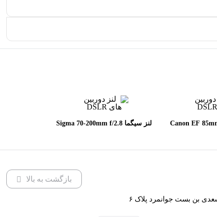
 Canon EF 85mm f/1.8
لنز سیگما Sigma 70-200mm f/2.8
DG OS HSM Sports for Canon
U
EF
بازگشت به بالا
عدی بن بست جوانمرد پلاک ۶