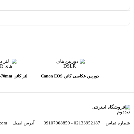
دوربین عکاسی کانن Canon EOS
لنز کانن 
L II USM
90D DSLR kit EF_S 18-135mm
IS USMh
|
شماره تماس:
02133952187 - 09107008859
آدرس ایمیل:
com