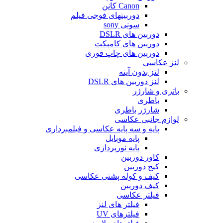
Canon کانن
دوربینهای فوجی فیلم
سونی sony
دوربین های DSLR
دوربین های کامپکت
دوربین های چاپ فوری
لنز عکاسی
لنز بدون آینه
لنز دوربین های DSLR
باتری و شارژر
باطری
شارژر باطری
لوازم جانبی عکاسی
پایه و سه پایه عکاسی و فیلمبرداری
پایه موبایل
پایه نورپردازی
کاور دوربین
کیج دوربین
کیف و کوله پشتی عکاسی
کیف دوربین
فیلتر عکاسی
فیلتر های لنز
فیلترهای UV