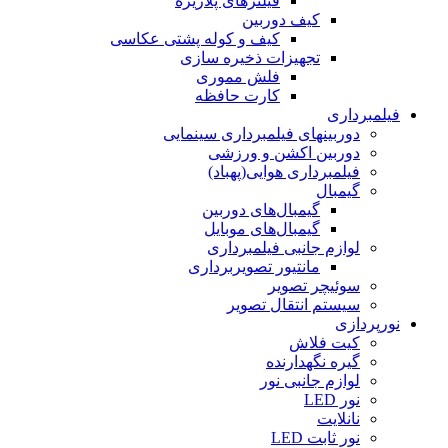
فیلترهای پلاریزه
کیف دوربین
کیف و کوله پشتی عکاسی
تجهیزات ذخیره سازی
فلش مموری
کارت حافظه
فیلمبرداری
دوربینهای فیلمبرداری سینمایی
دوربین اکشن و ورزشی
فیلمبرداری هوایی(پهباد)
گیمبال
گیمبال‌های دوربین
گیمبال‌های موبایل
لوازم جانبی فیلمبرداری
مانتیور تصویربرداری
سوئیچر تصویر
سیستم انتقال تصویر
نورپردازی
کیت فلاش
گیره نگهدارنده
لوازم جانبی نور
نور LED
نانلایت
نور ثابت LED