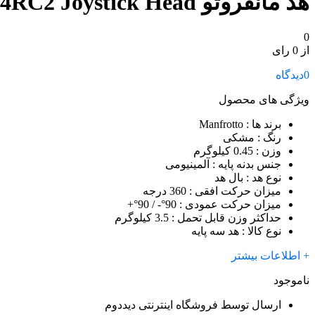
هد مانفروتو Manfrotto 324RC2 Joystick Head
0
از 0 رای
0
دیدگاه
ویژگی های محصول
برند ها
: Manfrotto
رنگ
: مشکی
وزن
: 0.45 کیلوگرم
جنس بدنه پایه
: آلمینیومی
نوع هد
: بال هد
میزان حرکت افقی
: 360 درجه
میزان حرکت عمودی
: 90°- / 90°+
حداکثر وزن قابل تحمل
: 3.5 کیلوگرم
نوع کالا
: هد سه پایه
+ اطلاعات بیشتر
ناموجود
ارسال توسط فروشگاه اینترنتی دیددوم