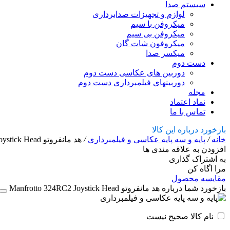
سیستم صدا
لوازم و تجهیزات صدابرداری
میکروفن با سیم
میکروفن بی سیم
میکروفون شات گان
میکسر صدا
دست دوم
دوربین های عکاسی دست دوم
دوربینهای فیلمبرداری دست دوم
مجله
نماد اعتماد
تماس با ما
بازخورد درباره این کالا
خانه
/
پایه و سه پایه عکاسی و فیلمبرداری
/
هد مانفروتو Manfrotto 324RC2 Joystick Head
افزودن به علاقه مندی ها
به اشتراک گذاری
مرا اگاه کن
مقایسه محصول
بازخورد شما درباره هد مانفروتو Manfrotto 324RC2 Joystick Head
نام کالا صحیح نیست