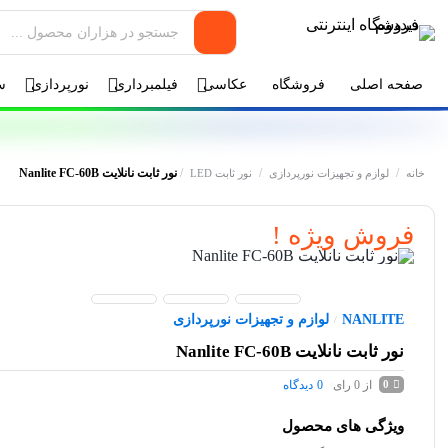
صفحه اصلی
فروشگاه
عکاسی
فیلمبرداری
نورپردازی
س
/
/
/
نور ثابت نانلایت Nanlite FC-60B
خانه
لوازم و تجهیزات نورپردازی
نور ثابت LED
فروش ویژه !
NANLITE
لوازم و تجهیزات نورپردازی
/
نور ثابت نانلایت Nanlite FC-60B
از 0 رای
0
دیدگاه
0
ویژگی های محصول