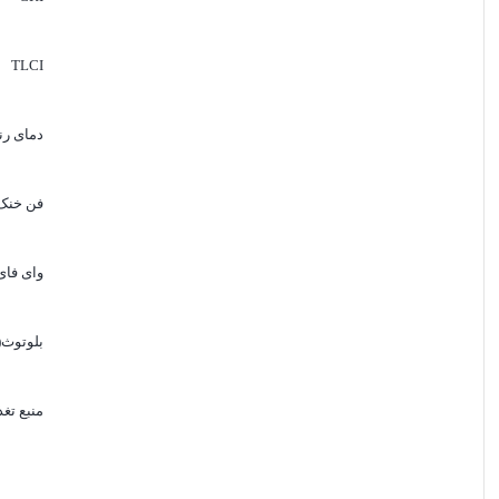
TLCI
دمای ر
فن خنک 
وای فای (fi
بلوتوث(Bluetooth
منبع تغذ