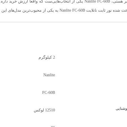
در نهایت اگر دنبال نور کوچک، کارآمد، خوش‌ساخت و از برند معتبر هستی، Nanlite FC-60B یک
 از محبوب‌ترین مدل‌های این رده تبدیل بشه.
2 کیلوگرم
Nanlite
FC-60B
شنایی
12510 لوکس