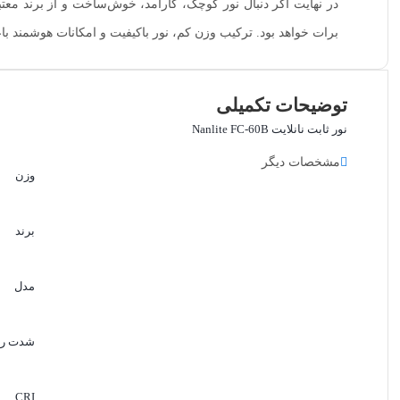
برات خواهد بود. ترکیب وزن کم، نور باکیفیت و امکانات هوشمند باعث شده نور ثابت نانلایت Nanlite FC-60B به یکی
توضیحات تکمیلی
نور ثابت نانلایت Nanlite FC-60B
مشخصات دیگر
وزن
برند
مدل
شدت رو
CRI