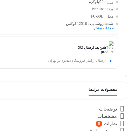
وزن
: 2 کیلوگرم
برند
: Nanlite
مدل
: FC-60B
شدت روشنایی
: 12510 لوکس
+ اطلاعات بیشتر
CRI
: 96
TLCI
: 98
دمای رنگ
: قابل تنظیم از 2700 کلوین تا 6500 کلوین
شرایط ارسال کالا
فن خنک کننده
: دارد
وای فای (Wifi)
: دارد
ارسال از انبار فروشگاه دیددوم در تهران
بلوتوث(Bluetooth)
: دارد
منبع تغذیه
: اتصال مستقیم به برق و باتری
محصولات مرتبط
توضیحات
مشخصات
نظرات
0
پرسش و پاسخ