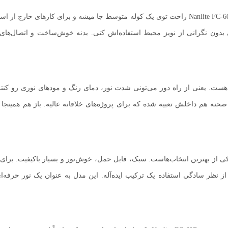
یکی از ویژگی‌های جذاب این محصول وزن کم و ابعاد مناسبشه. Nanlite FC-60B راحت توی یک کوله متوسط
ون نگرانی از نویز محیط استفاده‌اش کنی. بدنه خوش‌ساخت و اتصال‌های اس
کی از بخش‌های جذاب این نور، سازگاریش با اپلیکیشن Nanlink هست. یعنی از راه دور می‌تونی شدت نور، دما
یکی از بهترین انتخاب‌هاست. سبک، قابل حمل، خوش‌نور و بسیار باکیفیت. برای
 Nanlite FC-60B هم از نظر قدرت هم از نظر سادگی استفاده یک ترکیب ایده‌آله. این مدل به عن