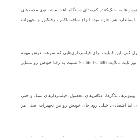
 جا میشه و برای کارهای خارج از استودیو عالیه. خنک‌کننده کم‌صدای دستگاه باعث میشه توی محیط‌های
تاندارد هم اجازه میده انواع سافت‌باکس، رفلکتور و تجهیزات
ی رنگ و مودهای نوری رو کنترل کنی. این قابلیت برای فیلمبرداری‌هایی که سرعت درش مهمه
نعمت بزرگیه. چند افکت جذاب مثل شعله، رعدوبرق و نور ویژه صحنه هم داخلش تعبیه شده که برای پروژه‌های خلاقانه عالیه. باز هم همینجا نور ثابت نانلایت Nanlite FC-60B نسبت به رقبا خودش رو متمایز
 یوتیوبرها، بلاگرها، عکاس‌های محصول، فیلمبردارهای سبک و حتی
وان یک نور حرفه‌ای اما اقتصادی، خیلی زود جای خودش رو بین تجهیزات اصلی هر