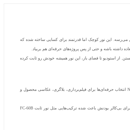
 حرفه‌ای میشه، معمولاً اسم نور ثابت نانلایت Nanlite FC-60B اولین چیزیه که به ذهن می‌رسه. این نور کوچک اما قدرتمند برای کسایی ساخته شده که
ه داشته باشه و حتی از پس پروژه‌های حرفه‌ای هم بربیاد.
 رنگ متغیر هستن. از استودیو تا فضای باز، این نور همیشه خودش رو ثابت کرده
توان این مدل نسبت به ابعادش واقعاً شگفت‌زده‌ت می‌کنه. خروجی نور نرم، یکنواخت و بدون پرش، باعث شده نور ثابت نانلایت Nanlite FC-60B انتخاب حرفه‌ای‌ها برای فیلم‌برداری، بلاگری، عکاسی محصول و
این نور دمای رنگ متغیری بین 2700K تا 6500K ارائه می‌ده؛ یعنی هم نور گرم داری، هم نور سرد، و هر ترکیبی که بخوای بین این دو. این ماجرای بی‌کالر بودنش باعث شده ترکیب‌هایی مثل نور ثابت FC-60B