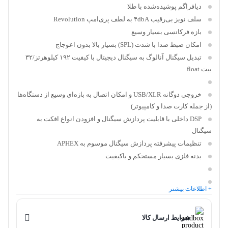
دیافراگم پوشیده‌شده با طلا
سلف نویز بی‌رقیب ۴dbA به لطف پری‌امپ Revolution
بازه فرکانسی بسیار وسیع
امکان ضبط صدا با شدت (SPL) بسیار بالا بدون اعوجاج
تبدیل سیگنال آنالوگ به سیگنال دیجیتال با کیفیت ۱۹۲ کیلوهرتز/۳۲
بیت float
خروجی دوگانه USB/XLR و امکان اتصال به بازه‌ای وسیع از دستگاه‌ها
(از جمله کارت صدا و کامپیوتر)
DSP داخلی با قابلیت پردازش سیگنال و افزودن انواع افکت به
سیگنال
تنظیمات پیشرفته پردازش سیگنال موسوم به APHEX
بدنه فلزی بسیار مستحکم و باکیفیت
+ اطلاعات بیشتر
شرایط ارسال کالا