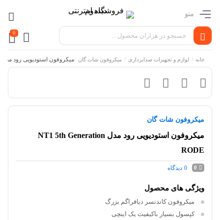
منو
0
/
/
/
میکروفون استودیویی رود مدل NT1 5th Generation RODE
خانه
لوازم و تجهیزات صدابرداری
میکروفون شات گان
میکروفون شات گان
میکروفون استودیویی رود مدل NT1 5th Generation
RODE
0
دیدگاه
0
ویژگی های محصول
میکروفون کاندنسر دیافراگم بزرگ
کپسول بسیار باکیفیت یک اینچی