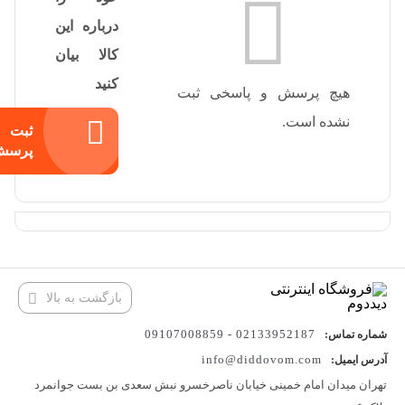
درباره این
کالا بیان
کنید
هیچ پرسش و پاسخی ثبت
نشده است.
ثبت
پرسش
بازگشت به بالا
02133952187 - 09107008859
شماره تماس:
info@diddovom.com
آدرس ایمیل:
تهران میدان امام خمینی خیابان ناصرخسرو نبش سعدی بن بست جوانمرد