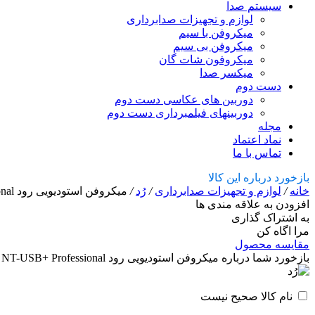
سیستم صدا
لوازم و تجهیزات صدابرداری
میکروفن با سیم
میکروفن بی سیم
میکروفون شات گان
میکسر صدا
دست دوم
دوربین های عکاسی دست دوم
دوربینهای فیلمبرداری دست دوم
مجله
نماد اعتماد
تماس با ما
بازخورد درباره این کالا
خانه
/
لوازم و تجهیزات صدابرداری
/
رُد
/
میکروفن استودیویی رود RODE NT-USB+ Professional
افزودن به علاقه مندی ها
به اشتراک گذاری
مرا اگاه کن
مقایسه محصول
بازخورد شما درباره میکروفن استودیویی رود RODE NT-USB+ Professional
نام کالا صحیح نیست