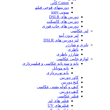
Canon کانن
دوربینهای فوجی فیلم
سونی sony
دوربین های DSLR
دوربین های کامپکت
دوربین های چاپ فوری
لنز عکاسی
لنز بدون آینه
لنز دوربین های DSLR
باتری و شارژر
باطری
شارژر باطری
لوازم جانبی عکاسی
پایه و سه پایه عکاسی و فیلمبرداری
پایه موبایل
پایه نورپردازی
کاور دوربین
کیج دوربین
کیف و کوله پشتی عکاسی
کیف دوربین
فیلتر عکاسی
فیلتر های لنز
فیلترهای UV