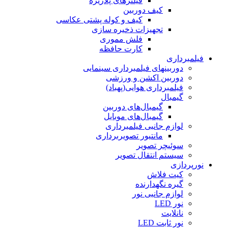
فیلترهای پلاریزه
کیف دوربین
کیف و کوله پشتی عکاسی
تجهیزات ذخیره سازی
فلش مموری
کارت حافظه
فیلمبرداری
دوربینهای فیلمبرداری سینمایی
دوربین اکشن و ورزشی
فیلمبرداری هوایی(پهباد)
گیمبال
گیمبال‌های دوربین
گیمبال‌های موبایل
لوازم جانبی فیلمبرداری
مانتیور تصویربرداری
سوئیچر تصویر
سیستم انتقال تصویر
نورپردازی
کیت فلاش
گیره نگهدارنده
لوازم جانبی نور
نور LED
نانلایت
نور ثابت LED