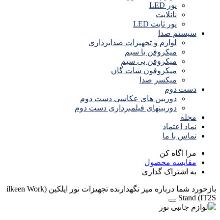
نور LED
نانلایت
نور ثابت LED
سیستم صدا
لوازم و تجهیزات صدابرداری
میکروفن با سیم
میکروفن بی سیم
میکروفون شات گان
میکسر صدا
دست دوم
دوربین های عکاسی دست دوم
دوربینهای فیلمبرداری دست دوم
مجله
نماد اعتماد
تماس با ما
مرا اگاه کن
مقایسه محصول
به اشتراک گذاری
بازخورد شما درباره میز نگهدارنده تجهیزات نور ایلکین (ilkeen Work
Stand (IT2S