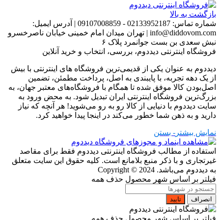
بازگشت به بالا
شماره تماس:
02133952187 - 09107008859
|
آدرس ایمیل:
info@diddovom.com
|
تهران میدان امام خمینی خیابان ناصرخسرو
نبش سعدی بن بست جوانمرد پلاک ۶
فروشگاه اینترنتی دیددوم، بررسی، انتخاب و خرید آنلاین
دیددوم به عنوان یکی از قدیمی‌ترین فروشگاه های اینترنتی با بیش
از یک دهه تجربه، با پایبندی به اصل، پرداخت مطمئن، تضمین
اصل‌بودن کالا موفق شده تا همگام با فروشگاه‌های معتبر جهان، به
بزرگ‌ترین فروشگاه اینترنتی ایران تبدیل شود. به محض ورود به
سایت دیددوم با دنیایی از کالا رو به رو می‌شوید! هر آنچه که نیاز
دارید و به ذهن شما خطور می‌کند در اینجا پیدا خواهید کرد.
نمایش بیشتر
- بستن
استفاده از مطالب فروشگاه اینترنتی دیددوم فقط برای مقاصد
غیرتجاری و با ذکر منبع بلامانع است. کلیه حقوق این سایت متعلق
به دیددوم می‌باشد.
Copyright © 2024
فیلتر بر اساس شهر محصول
حذف همه
انصراف
تایید
فیلتر بر اساس شهر محصول
حذف همه