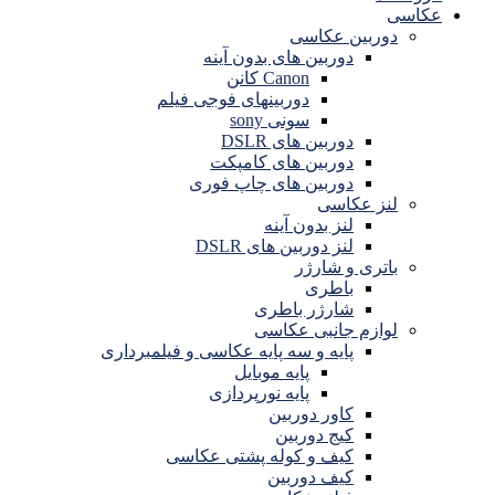
عکاسی
دوربین عکاسی
دوربین های بدون آینه
Canon کانن
دوربینهای فوجی فیلم
سونی sony
دوربین های DSLR
دوربین های کامپکت
دوربین های چاپ فوری
لنز عکاسی
لنز بدون آینه
لنز دوربین های DSLR
باتری و شارژر
باطری
شارژر باطری
لوازم جانبی عکاسی
پایه و سه پایه عکاسی و فیلمبرداری
پایه موبایل
پایه نورپردازی
کاور دوربین
کیج دوربین
کیف و کوله پشتی عکاسی
کیف دوربین