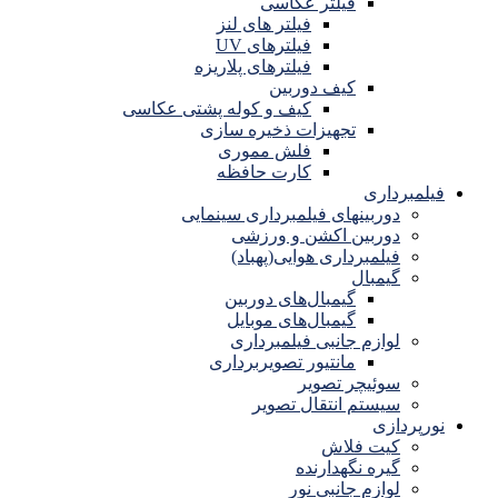
فیلتر عکاسی
فیلتر های لنز
فیلترهای UV
فیلترهای پلاریزه
کیف دوربین
کیف و کوله پشتی عکاسی
تجهیزات ذخیره سازی
فلش مموری
کارت حافظه
فیلمبرداری
دوربینهای فیلمبرداری سینمایی
دوربین اکشن و ورزشی
فیلمبرداری هوایی(پهباد)
گیمبال
گیمبال‌های دوربین
گیمبال‌های موبایل
لوازم جانبی فیلمبرداری
مانتیور تصویربرداری
سوئیچر تصویر
سیستم انتقال تصویر
نورپردازی
کیت فلاش
گیره نگهدارنده
لوازم جانبی نور