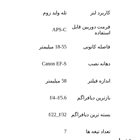
کاربرد لنز
تله واید زوم
فرمت دوربین قابل
APS-C
استفاده
فاصله کانونی
18-55 میلیمتر
دهانه نصب
Canon EF-S
اندازه فیلتر
58 میلیمتر
بازترین دیافراگم
f/4–f/5.6
بسته ترین دیافراگم
f/22_f/32
تعداد تیغه ها
7