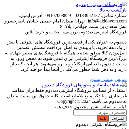
بازگشت به بالا
شماره تماس:
02133952187 - 09107008859
|
آدرس ایمیل:
info@diddovom.com
|
تهران میدان امام خمینی خیابان ناصرخسرو
نبش سعدی بن بست جوانمرد پلاک ۶
فروشگاه اینترنتی دیددوم، بررسی، انتخاب و خرید آنلاین
دیددوم به عنوان یکی از قدیمی‌ترین فروشگاه های اینترنتی با بیش
از یک دهه تجربه، با پایبندی به اصل، پرداخت مطمئن، تضمین
اصل‌بودن کالا موفق شده تا همگام با فروشگاه‌های معتبر جهان، به
بزرگ‌ترین فروشگاه اینترنتی ایران تبدیل شود. به محض ورود به
سایت دیددوم با دنیایی از کالا رو به رو می‌شوید! هر آنچه که نیاز
دارید و به ذهن شما خطور می‌کند در اینجا پیدا خواهید کرد.
نمایش بیشتر
- بستن
استفاده از مطالب فروشگاه اینترنتی دیددوم فقط برای مقاصد
غیرتجاری و با ذکر منبع بلامانع است. کلیه حقوق این سایت متعلق
به دیددوم می‌باشد.
Copyright © 2024
فیلتر بر اساس شهر محصول
حذف همه
انصراف
تایید