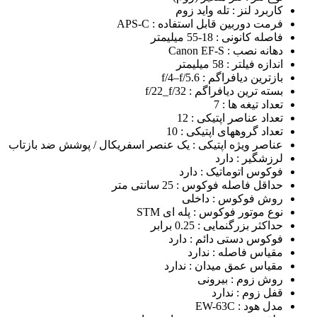
کاربرد لنز
: تله واید زوم
فرمت دوربین قابل استفاده
: APS-C
فاصله کانونی
: 18-55 میلیمتر
دهانه نصب
: Canon EF-S
اندازه فیلتر
: 58 میلیمتر
بازترین دیافراگم
: f/4–f/5.6
بسته ترین دیافراگم
: f/22_f/32
تعداد تیغه ها
: 7
تعداد عناصر اپتیکی
: 12
تعداد گروههای اپتیکی
: 10
عناصر ویژه اپتیکی
: یک عنصر اسفریکال / پوشش ضد بازتاب
لرزشگیر
: دارد
فوکوس اتوماتیک
: دارد
حداقل فاصله فوکوس
: 25 سانتی متر
روش فوکوس
: داخلی
نوع موتور فوکوس
: پله ای STM
حداکثر بزرگنمایی
: 0.25 برابر
فوکوس دستی دائم
: دارد
مقیاس فاصله
: ندارد
مقیاس عمق میدان
: ندارد
روش زوم
: بیرونی
قفل زوم
: ندارد
مدل هود
: EW-63C