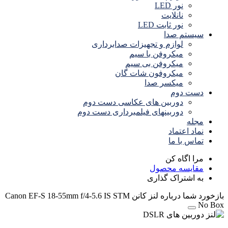
نور LED
نانلایت
نور ثابت LED
سیستم صدا
لوازم و تجهیزات صدابرداری
میکروفن با سیم
میکروفن بی سیم
میکروفون شات گان
میکسر صدا
دست دوم
دوربین های عکاسی دست دوم
دوربینهای فیلمبرداری دست دوم
مجله
نماد اعتماد
تماس با ما
مرا اگاه کن
مقایسه محصول
به اشتراک گذاری
بازخورد شما درباره لنز کانن Canon EF-S 18-55mm f/4-5.6 IS STM
No Box