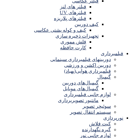
فیلتر عکاسی
فیلتر های لنز
فیلترهای UV
فیلترهای پلاریزه
کیف دوربین
کیف و کوله پشتی عکاسی
تجهیزات ذخیره سازی
فلش مموری
کارت حافظه
فیلمبرداری
دوربینهای فیلمبرداری سینمایی
دوربین اکشن و ورزشی
فیلمبرداری هوایی(پهباد)
گیمبال
گیمبال‌های دوربین
گیمبال‌های موبایل
لوازم جانبی فیلمبرداری
مانتیور تصویربرداری
سوئیچر تصویر
سیستم انتقال تصویر
نورپردازی
کیت فلاش
گیره نگهدارنده
لوازم جانبی نور