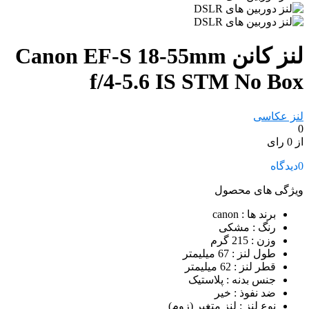
لنز کانن Canon EF-S 18-55mm
f/4-5.6 IS STM No Box
لنز عکاسی
0
از 0 رای
0
دیدگاه
ویژگی های محصول
برند ها
: canon
رنگ
: مشکی
وزن
: 215 گرم
طول لنز
: 67 میلیمتر
قطر لنز
: 62 میلیمتر
جنس بدنه
: پلاستیک
ضد نفوذ
: خیر
نوع لنز
: لنز متغیر (زوم)