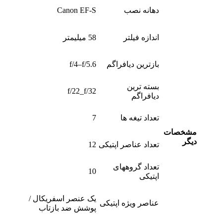
دهانه نصب
Canon EF-S
اندازه فیلتر
58 میلیمتر
بازترین دیافراگم
f/4–f/5.6
بسته ترین
f/22_f/32
دیافراگم
تعداد تیغه ها
7
مشخصات
دیگر
تعداد عناصر اپتیکی
12
تعداد گروههای
10
اپتیکی
یک عنصر اسفریکال /
عناصر ویژه اپتیکی
پوشش ضد بازتاب