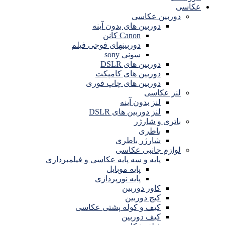
عکاسی
دوربین عکاسی
دوربین های بدون آینه
Canon کانن
دوربینهای فوجی فیلم
سونی sony
دوربین های DSLR
دوربین های کامپکت
دوربین های چاپ فوری
لنز عکاسی
لنز بدون آینه
لنز دوربین های DSLR
باتری و شارژر
باطری
شارژر باطری
لوازم جانبی عکاسی
پایه و سه پایه عکاسی و فیلمبرداری
پایه موبایل
پایه نورپردازی
کاور دوربین
کیج دوربین
کیف و کوله پشتی عکاسی
کیف دوربین