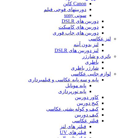
Canon کانن
دوربینهای فوجی فیلم
سونی sony
دوربین های DSLR
دوربین های کامپکت
دوربین های چاپ فوری
لنز عکاسی
لنز بدون آینه
لنز دوربین های DSLR
باتری و شارژر
باطری
شارژر باطری
لوازم جانبی عکاسی
پایه و سه پایه عکاسی و فیلمبرداری
پایه موبایل
پایه نورپردازی
کاور دوربین
کیج دوربین
کیف و کوله پشتی عکاسی
کیف دوربین
فیلتر عکاسی
فیلتر های لنز
فیلترهای UV