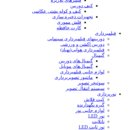
فیلترهای پلاریزه
کیف دوربین
کیف و کوله پشتی عکاسی
تجهیزات ذخیره سازی
فلش مموری
کارت حافظه
فیلمبرداری
دوربینهای فیلمبرداری سینمایی
دوربین اکشن و ورزشی
فیلمبرداری هوایی(پهباد)
گیمبال
گیمبال‌های دوربین
گیمبال‌های موبایل
لوازم جانبی فیلمبرداری
مانتیور تصویربرداری
سوئیچر تصویر
سیستم انتقال تصویر
نورپردازی
کیت فلاش
گیره نگهدارنده
لوازم جانبی نور
نور LED
نانلایت
نور ثابت LED