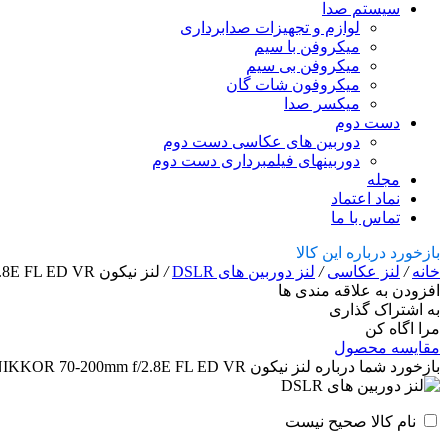
سیستم صدا
لوازم و تجهیزات صدابرداری
میکروفن با سیم
میکروفن بی سیم
میکروفون شات گان
میکسر صدا
دست دوم
دوربین های عکاسی دست دوم
دوربینهای فیلمبرداری دست دوم
مجله
نماد اعتماد
تماس با ما
بازخورد درباره این کالا
خانه
/
لنز عکاسی
/
لنز دوربین های DSLR
/
لنز نیکون Nikon AF-S NIKKOR 70-200mm f/2.8E FL ED VR
افزودن به علاقه مندی ها
به اشتراک گذاری
مرا اگاه کن
مقایسه محصول
بازخورد شما درباره لنز نیکون Nikon AF-S NIKKOR 70-200mm f/2.8E FL ED VR
نام کالا صحیح نیست