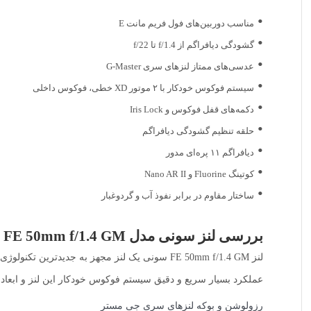
مناسب دوربین‌های فول فریم مانت E
گشودگی دیافراگم از f/1.4 تا f/22
عدسی‌های ممتاز لنزهای سری G-Master
سیستم فوکوس خودکار با ۲ موتور XD خطی، فوکوس داخلی
دکمه‌های قفل فوکوس و Iris Lock
حلقه تنظیم گشودگی دیافراگم
دیافراگم ۱۱ پره‌ای مدور
کوتینگ Fluorine و Nano AR II
ساختار مقاوم در برابر نفوذ آب و گردوغبار
بررسی لنز سونی مدل FE 50mm f/1.4 GM
لنز FE 50mm f/1.4 GM سونی یک لنز مجهز به جدیدترین تکنولوژی ساخت لنز و عدسی‌ های فوق العاده سونی است که قادر است کیفیتی بینظیر در عکس‌ها و ویدیوها برای شما مهیا کند.
عملکرد بسیار سریع و دقیق سیستم فوکوس خودکار این لنز و ابعاد 
رزولوشن و بوکه لنزهای سری جی مستر