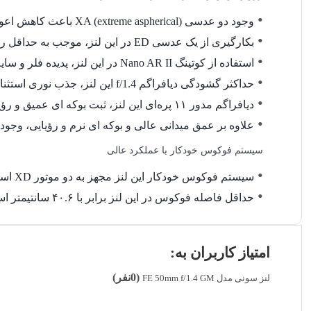
وجود دو عدسی XA (extreme aspherical) باعث کاهش اعوجاج، دیستورشن و ارائه شارپنس و رزولوشن عالی در تصاویر شده است.
بکارگیری از یک عدسی ED در این لنز، موجب به حداقل رسیدن اعوجاج رنگ، حاشیه‌ های رنگی و درنتیجه دستیابی به سطح بالایی از وضوح و دقت رنگ شده است.
استفاده از کوتینگ Nano AR II در این لنز، پدیده فلر و سایه‌ دار شدن سوژه را به حداقل رسانده است. همچنین این کوتینگ باعث افزایش کنتراست و دقت رنگ‌ شده است.
حداکثر گشودگی دیافراگم f/1.4 این لنز، جذب نوری استثنایی به همراه دارد و امکان کار در شرایط نوری ضعیف و دستیابی به عمق میدانی بسیار کم‌عمق را در اختیار گذاشته است.
دیافراگم مدور ۱۱ پره‌ای این لنز، ثبت بوکه‌ ای عمیق و رؤیایی را در اختیار گذاشته و این لنز را تبدیل به یک لنز ایده‌‎آل برای عکاسی پرتره کرده است.
علاوه بر عمق میدانی عالی و بوکه‌ ای نرم و رؤیایی، وجود حداکثر گشودگی دیافراگم f/1.4 در این لنز موجب امکان استف
سیستم فوکوس خودکار با عملکرد عالی
سیستم فوکوس خودکار این لنز مجهز به دو موتور XD است که عملکردی بسیار بیصدا، سریع و دقیق به همراه دارد که هم در عکاسی و هم در فیلم‌برداری کارآمد است.
حداقل فاصله فوکوس در این لنز برابر با ۴۰.۶ سانتیمتر است.
امتیاز کاربران به:
(0نفر)
لنز سونی مدل FE 50mm f/1.4 GM