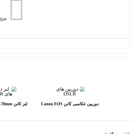
هیچ
دوربین عکاسی کانن Canon EOS
لنز کانن 
L II USM
90D DSLR kit EF_S 18-135mm
IS USMh