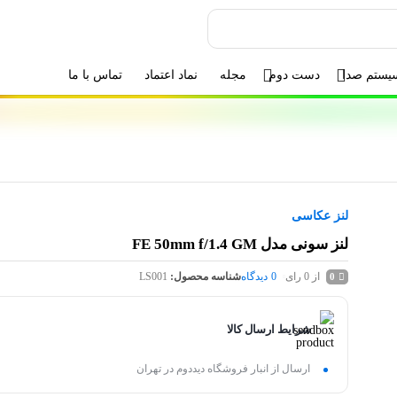
یستم صدا
دست دوم
مجله
نماد اعتماد
تماس با ما
لنز عکاسی
لنز سونی مدل FE 50mm f/1.4 GM
از 0 رای
0
دیدگاه
شناسه محصول:
LS001
0
شرایط ارسال کالا
ارسال از انبار فروشگاه دیددوم در تهران