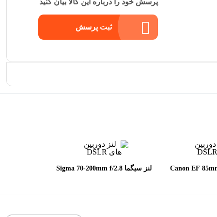
پرسش خود را درباره این کالا بیان کنید
ثبت پرسش
 Canon EF 85mm f/1.8
لنز سیگما Sigma 70-200mm f/2.8
DG OS HSM Sports for Canon
U
EF