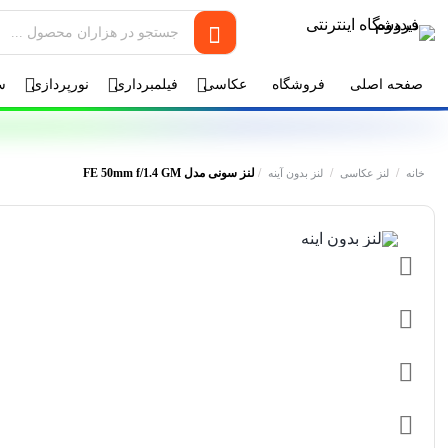
صفحه اصلی
فروشگاه
عکاسی
فیلمبرداری
نورپردازی
س
/
/
/
لنز سونی مدل FE 50mm f/1.4 GM
خانه
لنز عکاسی
لنز بدون آینه