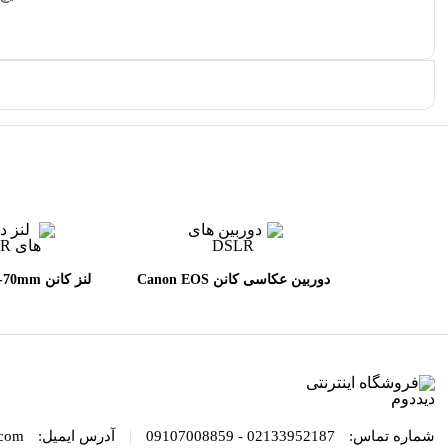
دوربین عکاسی کانن Canon EOS
لنز کانن 
L II USM
90D DSLR kit EF_S 18-135mm
IS USMh
|
شماره تماس:
02133952187 - 09107008859
آدرس ایمیل:
com