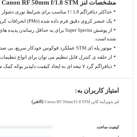
مشخصات لنز Canon RF 50mm f/1.8 STM
حداکثر دیافراگم f / 1.8 مناسب برای شرایط نوری دشوار است و همچنین امکان کنترل بیشتر بر عمق میدان را دارد.
یک عنصر کروی دقیق فرم داده شده (PMo) انحرافات کروی و اعوجاج را برای وضوح بالا و ارائه دقیق سوژه مهار می کند.
از پوشش Super Spectra برای به حداقل رساندن پدیده های flaring و
شده است.
موتور پله ای STM عملکرد فوکوس خودکار سریع، بی صدا، روان و دقیق را ارائه می دهد که برای ضبط فیلم و همچنین عکس برداری ایده آل است.
از حلقه ی کنترل قابل تنظیم می توان برای انواع تنظیمات نوردهی، از جمله دیافر
دیافراگم گرد ۷ تیغه ای به ایجاد کیفیت دلپذیر بوکه کمک می کند.
امتیاز کاربران به:
(0نفر)
لنز بدون‌آینه کانن Canon RF 50mm F1.8 STM
کیفیت ساخت