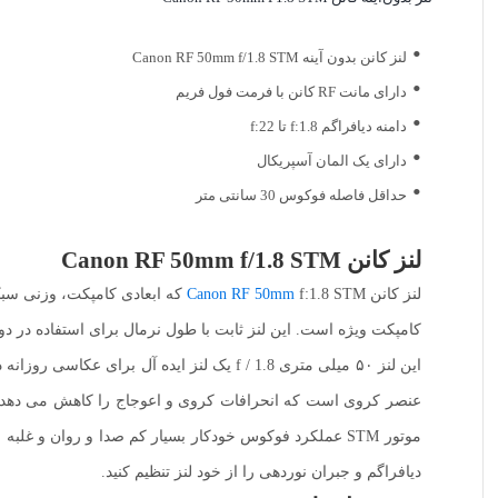
لنز کانن بدون آینه Canon RF 50mm f/1.8 STM
دارای مانت RF کانن با فرمت فول فریم
دامنه دیافراگم f:1.8 تا f:22
دارای یک المان آسپریکال
حداقل فاصله فوکوس 30 سانتی متر
لنز کانن Canon RF 50mm f/1.8 STM
لنز کانن
Canon RF 50mm
f:1.8 STM که ابعادی کامپکت، 
کامپکت ویژه است. این لنز ثابت با طول نرمال برای استفاده در دوربین های دیجیتال
این لنز ۵۰ میلی متری f / 1.8 یک لنز ا
دیافراگم و جبران نوردهی را از خود لنز تنظیم کنید.