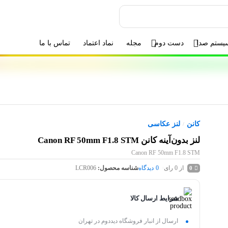
یستم صدا
دست دوم
مجله
نماد اعتماد
تماس با ما
کانن
لنز عکاسی
/
لنز بدون‌آینه کانن Canon RF 50mm F1.8 STM
Canon RF 50mm F1.8 STM
از 0 رای
0
دیدگاه
شناسه محصول:
LCR006
0
شرایط ارسال کالا
ارسال از انبار فروشگاه دیددوم در تهران