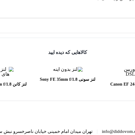
کالاهایی که دیده ایید
لنز سونی Sony FE 35mm f/1.8
Canon EF 24-70mm
لنز کانن
SM
f/2.8
|
info@diddovom.
تهران میدان امام خمینی خیابان ناصرخسرو نبش س