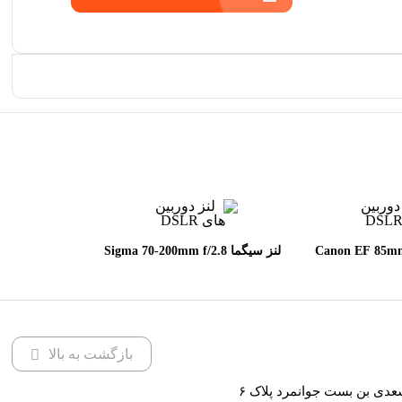
 Canon EF 85mm f/1.8
لنز سیگما Sigma 70-200mm f/2.8
DG OS HSM Sports for Canon
U
EF
بازگشت به بالا
عدی بن بست جوانمرد پلاک ۶