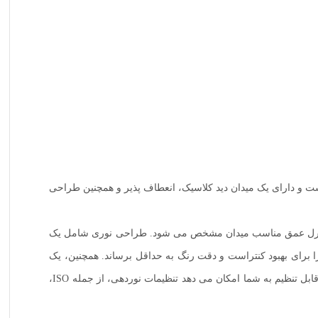
ل است و دارای یک میدان دید کلاسیک، انعطاف پذیر و همچنین طراحی
نور موجود و کنترل عمق مناسب میدان مشخص می شود. طراحی نوری شامل یک
کروی است که انحرافات کروی و اعوجاج را کاهش می دهد و همچنین دارای پوشش Super Spectra است تا پدیده های flaring و ghosting را برای بهبود کنتراست و دقت رنگ به حداقل برساند. همچنین، یک
موتور STM عملکرد فوکوس خودکار بسیار کم صدا و روان و غلبه بر فوکوس دستی تمام وقت را ارائه می دهد. علاوه بر این، با یک حلقه کنترل قابل تنظیم به شما امکان می دهد تنظیمات نوردهی، از جمله ISO،