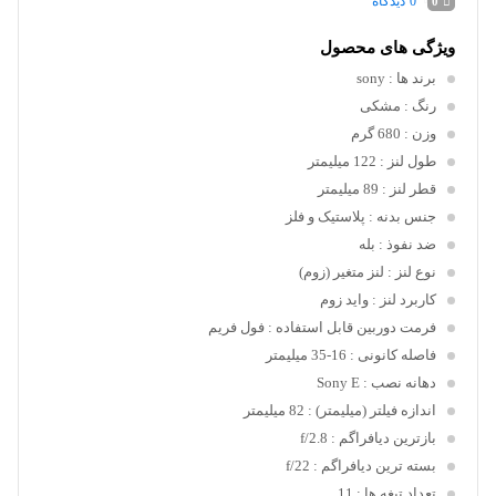
0
دیدگاه
0
ویژگی های محصول
برند ها
: sony
رنگ
: مشکی
وزن
: 680 گرم
طول لنز
: 122 میلیمتر
قطر لنز
: 89 میلیمتر
جنس بدنه
: پلاستیک و فلز
ضد نفوذ
: بله
نوع لنز
: لنز متغیر (زوم)
کاربرد لنز
: واید زوم
فرمت دوربین قابل استفاده
: فول فریم
فاصله کانونی
: 16-35 میلیمتر
دهانه نصب
: Sony E
اندازه فیلتر (میلیمتر)
: 82 میلیمتر
بازترین دیافراگم
: f/2.8
بسته ترین دیافراگم
: f/22
تعداد تیغه ها
: 11