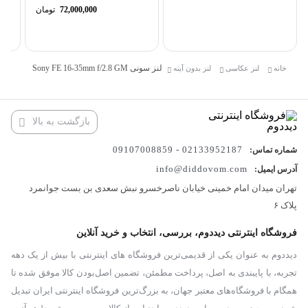
EF
72,000,000
تومان
باعث میشه اعوجاج به حداقل برسه و عکس‌ها با وضوح و شارپنس
فوق‌العاده ثبت بشن. حتی گوشه‌های تصویر هم به همون اندازه مرکز
شارپ هستن، چیزی که برای عکاسی منظره و معماری خیلی اهمیت داره.
لنز سونی Sony FE 16-35mm f/2.8 GM
خانه
لنز عکاسی
لنز بدون آینه
فوکوس سریع و بی‌صدا
لنز سونی Sony FE 16-35mm f/2.8 GM مجهز به موتور فوکوس پیشرفته
بازگشت به بالا
Direct Drive SSM هست که هم سریع عمل می‌کنه و هم کاملاً
02133952187 - 09107008859
شماره تماس:
بی‌صداست. این ویژگی برای فیلمبرداری فوق‌العاده‌ست چون هیچ نویز
info@diddovom.com
آدرس ایمیل:
فوکوسی وارد صدای ضبط‌شده نمیشه. عکاس‌ها هم عاشق سرعت و
تهران میدان امام خمینی خیابان ناصرخسرو نبش سعدی بن بست جوانمرد
دقت بالای این فوکوس میشن.
پلاک ۶
کیفیت ساخت و مقاومت
فروشگاه اینترنتی دیددوم، بررسی، انتخاب و خرید آنلاین
از اونجایی که این لنز برای حرفه‌ای‌ها ساخته شده، سونی حسابی روی
دیددوم به عنوان یکی از قدیمی‌ترین فروشگاه های اینترنتی با بیش از یک دهه
کیفیت ساختش کار کرده. بدنه مقاوم و طراحی ضد گردوغبار و رطوبت
تجربه، با پایبندی به اصل، پرداخت مطمئن، تضمین اصل‌بودن کالا موفق شده تا
همگام با فروشگاه‌های معتبر جهان، به بزرگ‌ترین فروشگاه اینترنتی ایران تبدیل
باعث میشه خیالت راحت باشه که توی شرایط مختلف آب‌وهوایی