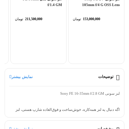
f/1.4 GM
105mm f/4 G OSS Lens
153,000,000
تومان
211,500,000
تومان
for
y E
توضیحات
نمایش بیشتر
لنز سونی Sony FE 16-35mm f/2.8 GM
اگه دنبال یه لنز همه‌کاره، خوش‌ساخت و فوق‌العاده شارپ هستی، لنز
سونی Sony FE 16-35mm f/2.8 GM دقیقاً همونه که لازم داری. این لنز از
سری معروف G Master سونی محسوب میشه و مخصوص کسایی طراحی
مشخصات
نمایش بیشتر