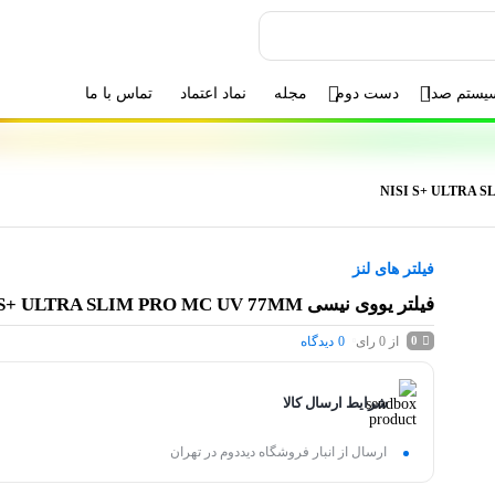
یستم صدا
دست دوم
مجله
نماد اعتماد
تماس با ما
فیلتر های لنز
فیلتر یووی نیسی NISI S+ ULTRA SLIM PRO MC UV 77MM
از 0 رای
0
دیدگاه
0
شرایط ارسال کالا
ارسال از انبار فروشگاه دیددوم در تهران