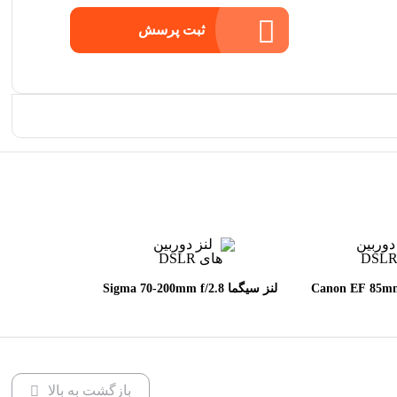
ثبت پرسش
 Canon EF 85mm f/1.8
لنز سیگما Sigma 70-200mm f/2.8
DG OS HSM Sports for Canon
U
EF
بازگشت به بالا