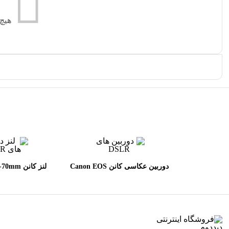
هیچ
دوربین عکاسی کانن Canon EOS
لنز کانن 
L II USM
90D DSLR kit EF_S 18-135mm
IS USMh