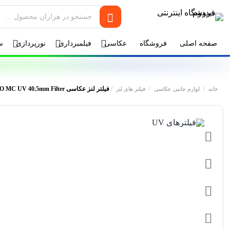
صفحه اصلی
فروشگاه
عکاسی
فیلمبرداری
نورپردازی
س
/
/
/
فیلتر لنز عکاسی Nisi S+ Ultra Slim PRO MC UV 40.5mm Filter
خانه
لوازم جانبی عکاسی
فیلتر های لنز