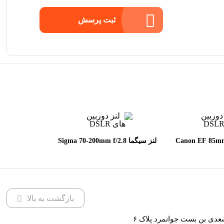
ثبت پرسش
 Canon EF 85mm f/1.8
لنز سیگما Sigma 70-200mm f/2.8
DG OS HSM Sports for Canon
U
EF
بازگشت به بالا
عدی بن بست جوانمرد پلاک ۶