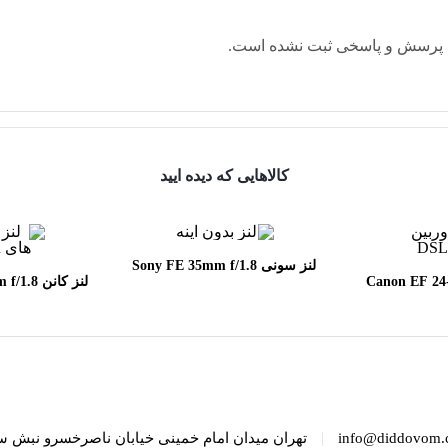
 پرسش و پاسخی ثبت نشده است.
کالاهایی که دیده ایید
لنز سونی Sony FE 35mm f/1.8
Canon EF 24-70mm
لنز کانن
SM
f/2.8
|
info@diddovom.
تهران میدان امام خمینی خیابان ناصرخسرو نبش س