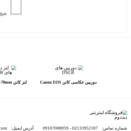
هیچ
دوربین عکاسی کانن Canon EOS
لنز کانن 
L II USM
90D DSLR kit EF_S 18-135mm
IS USMh
|
شماره تماس:
02133952187 - 09107008859
آدرس ایمیل:
com