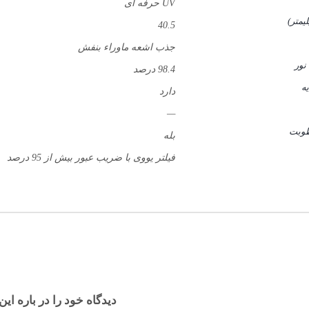
UV حرفه ای
یمتر)
40.5
جذب اشعه ماوراء بنفش
نور
98.4 درصد
یه
دارد
—
وبت
بله
فیلتر یووی با ضریب عبور بیش از 95 درصد
دیدگاه خود را در باره این 