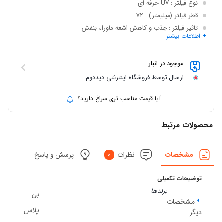
نوع فیلتر
: UV حرفه ای
قطر فیلتر (میلیمتر)
: 72
تاثیر فیلتر
: جذب و کاهش اشعه ماوراء بنفش
+ اطلاعات بیشتر
ساختار چند لایه
: دارد
ضد خش و رطوبت
: دارد
موجود در انبار
ساختار فیلم
: رینگ بسیار باریک شیشه باریک
ارسال توسط فروشگاه اینترنتی دیددوم
آیا قیمت مناسب تری سراغ دارید؟
محصولات مرتبط
مشخصات
نظرات
0
پرسش و پاسخ
توضیحات تکمیلی
برندها
بی
مشخصات
پلاس
دیگر