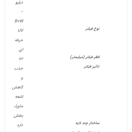
دبلیو
–
B+W
نوع فیلتر
UV
حرفه
ای
قطر فیلتر (میلیمتر)
72
تاثیر فیلتر
جذب
و
کاهش
اشعه
ماوراء
بنفش
ساختار چند لایه
دارد