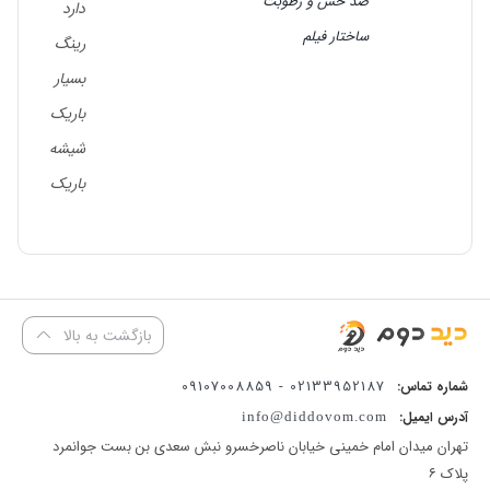
ضد خش و رطوبت
دارد
ساختار فیلم
رینگ
بسیار
باریک
شیشه
باریک
بازگشت به بالا
02133952187 - 09107008859
شماره تماس:
آدرس ایمیل:
info@diddovom.com
تهران میدان امام خمینی خیابان ناصرخسرو نبش سعدی بن بست جوانمرد
پلاک ۶