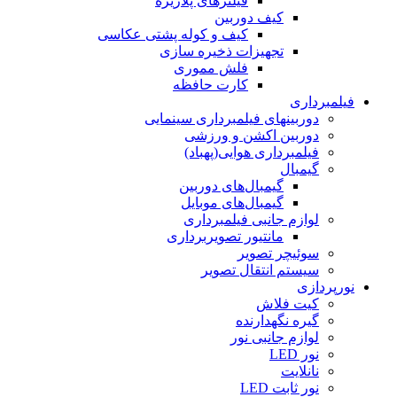
فیلترهای پلاریزه
کیف دوربین
کیف و کوله پشتی عکاسی
تجهیزات ذخیره سازی
فلش مموری
کارت حافظه
فیلمبرداری
دوربینهای فیلمبرداری سینمایی
دوربین اکشن و ورزشی
فیلمبرداری هوایی(پهباد)
گیمبال
گیمبال‌های دوربین
گیمبال‌های موبایل
لوازم جانبی فیلمبرداری
مانتیور تصویربرداری
سوئیچر تصویر
سیستم انتقال تصویر
نورپردازی
کیت فلاش
گیره نگهدارنده
لوازم جانبی نور
نور LED
نانلایت
نور ثابت LED