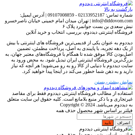
بازگشت به بالا
شماره تماس:
02133952187 - 09107008859
|
آدرس ایمیل:
info@diddovom.com
|
تهران میدان امام خمینی خیابان ناصرخسرو
نبش سعدی بن بست جوانمرد پلاک ۶
فروشگاه اینترنتی دیددوم، بررسی، انتخاب و خرید آنلاین
دیددوم به عنوان یکی از قدیمی‌ترین فروشگاه های اینترنتی با بیش
از یک دهه تجربه، با پایبندی به اصل، پرداخت مطمئن، تضمین
اصل‌بودن کالا موفق شده تا همگام با فروشگاه‌های معتبر جهان، به
بزرگ‌ترین فروشگاه اینترنتی ایران تبدیل شود. به محض ورود به
سایت دیددوم با دنیایی از کالا رو به رو می‌شوید! هر آنچه که نیاز
دارید و به ذهن شما خطور می‌کند در اینجا پیدا خواهید کرد.
نمایش بیشتر
- بستن
استفاده از مطالب فروشگاه اینترنتی دیددوم فقط برای مقاصد
غیرتجاری و با ذکر منبع بلامانع است. کلیه حقوق این سایت متعلق
به دیددوم می‌باشد.
Copyright © 2024
فیلتر بر اساس شهر محصول
حذف همه
انصراف
تایید
فیلتر بر اساس شهر محصول
حذف همه