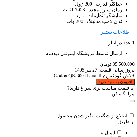
حداکثر قدرت
: 300 ژول
زمان شارژ مجدد
: 0.3-1.5ثانیه
نمایشگر تنظیمات
: دارد
توان لامپ مدلینگ
: 200 وات
+ اطلاعات بیشتر
1 عدد در انبار
ارسال توسط فروشگاه اینترنتی دیددوم
35,500,000
تومان
بروزرسانی قیمت:
27 تیر 1405
فلاش گودکس Godox QS-300 II quantity
افزودن به سبد خرید
آیا قیمت مناسب تری سراغ دارید؟
مرا اگاه کن
اطلاع از شگفت انگیز شدن محصول
از طریق:
ایمیل به :