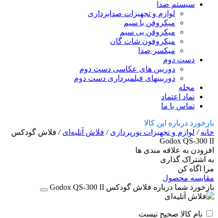
سیستم صدا
لوازم و تجهیزات صدابرداری
میکروفن با سیم
میکروفن بی سیم
میکروفون شات گان
میکسر صدا
دست دوم
دوربین های عکاسی دست دوم
دوربینهای فیلمبرداری دست دوم
مجله
نماد اعتماد
تماس با ما
بازخورد درباره این کالا
خانه
/
لوازم و تجهیزات نورپردازی
/
فلاش‌ آتلیه‌ای
/
فلاش گودکس
Godox QS-300 II
افزودن به علاقه مندی ها
به اشتراک گذاری
مرا اگاه کن
مقایسه محصول
بازخورد شما درباره فلاش گودکس Godox QS-300 II
نام کالا صحیح نیست