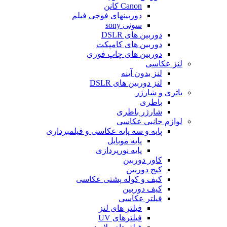
Canon کانن
دوربینهای فوجی فیلم
سونی sony
دوربین های DSLR
دوربین های کامپکت
دوربین های چاپ فوری
لنز عکاسی
لنز بدون آینه
لنز دوربین های DSLR
باتری و شارژر
باطری
شارژر باطری
لوازم جانبی عکاسی
پایه و سه پایه عکاسی و فیلمبرداری
پایه موبایل
پایه نورپردازی
کاور دوربین
کیج دوربین
کیف و کوله پشتی عکاسی
کیف دوربین
فیلتر عکاسی
فیلتر های لنز
فیلترهای UV