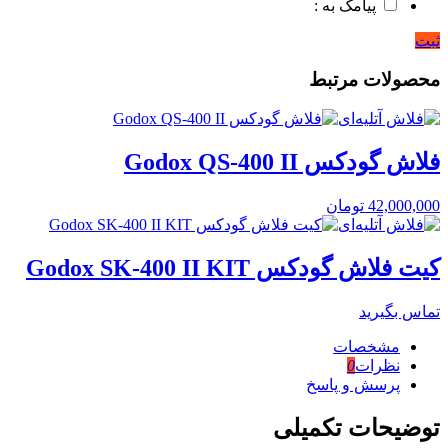
پیامک به :
ثبت
محصولات مرتبط
فلاش گودکس Godox QS-400 II
42,000,000
تومان
کیت فلاش گودکس Godox SK-400 II KIT
تماس بگیرید
مشخصات
نظرات
0
پرسش و پاسخ
توضیحات تکمیلی