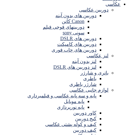
عکاسی
دوربین عکاسی
دوربین های بدون آینه
Canon کانن
دوربینهای فوجی فیلم
سونی sony
دوربین های DSLR
دوربین های کامپکت
دوربین های چاپ فوری
لنز عکاسی
لنز بدون آینه
لنز دوربین های DSLR
باتری و شارژر
باطری
شارژر باطری
لوازم جانبی عکاسی
پایه و سه پایه عکاسی و فیلمبرداری
پایه موبایل
پایه نورپردازی
کاور دوربین
کیج دوربین
کیف و کوله پشتی عکاسی
کیف دوربین