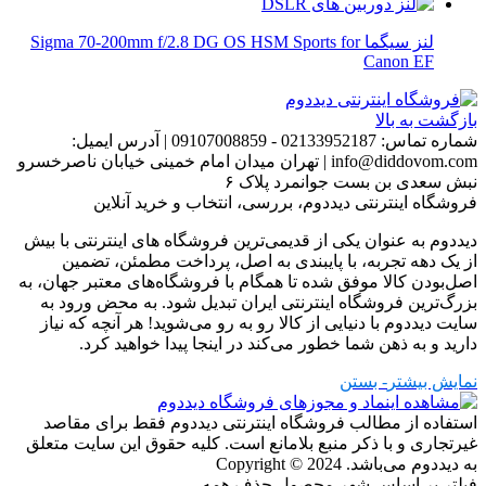
لنز سیگما Sigma 70-200mm f/2.8 DG OS HSM Sports for
Canon EF
بازگشت به بالا
شماره تماس:
02133952187 - 09107008859
|
آدرس ایمیل:
info@diddovom.com
|
تهران میدان امام خمینی خیابان ناصرخسرو
نبش سعدی بن بست جوانمرد پلاک ۶
فروشگاه اینترنتی دیددوم، بررسی، انتخاب و خرید آنلاین
دیددوم به عنوان یکی از قدیمی‌ترین فروشگاه های اینترنتی با بیش
از یک دهه تجربه، با پایبندی به اصل، پرداخت مطمئن، تضمین
اصل‌بودن کالا موفق شده تا همگام با فروشگاه‌های معتبر جهان، به
بزرگ‌ترین فروشگاه اینترنتی ایران تبدیل شود. به محض ورود به
سایت دیددوم با دنیایی از کالا رو به رو می‌شوید! هر آنچه که نیاز
دارید و به ذهن شما خطور می‌کند در اینجا پیدا خواهید کرد.
نمایش بیشتر
- بستن
استفاده از مطالب فروشگاه اینترنتی دیددوم فقط برای مقاصد
غیرتجاری و با ذکر منبع بلامانع است. کلیه حقوق این سایت متعلق
به دیددوم می‌باشد.
Copyright © 2024
فیلتر بر اساس شهر محصول
حذف همه