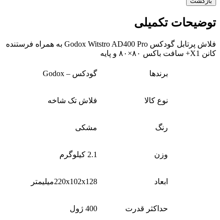
بازگشت
توضیحات تکمیلی
فلاش پرتابل گودکس Godox Witstro AD400 Pro به همراه فرستنده
کانن X1+ سافت باکس ۸۰×۸۰ و پایه
برندها
گودکس – Godox
نوع کالا
فلاش‌ تک شاخه
رنگ
مشکی
وزن
2.1 کیلوگرم
ابعاد
220x102x128میلیمتر
حداکثر قدرت
400 ژول