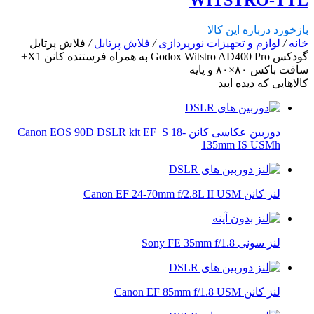
بازخورد درباره این کالا
خانه
/
لوازم و تجهیزات نورپردازی
/
فلاش پرتابل
/
فلاش پرتابل
گودکس Godox Witstro AD400 Pro به همراه فرستنده کانن X1+
سافت باکس ۸۰×۸۰ و پایه
کالاهایی که دیده ایید
دوربین عکاسی کانن Canon EOS 90D DSLR kit EF_S 18-
135mm IS USMh
لنز کانن Canon EF 24-70mm f/2.8L II USM
لنز سونی Sony FE 35mm f/1.8
لنز کانن Canon EF 85mm f/1.8 USM