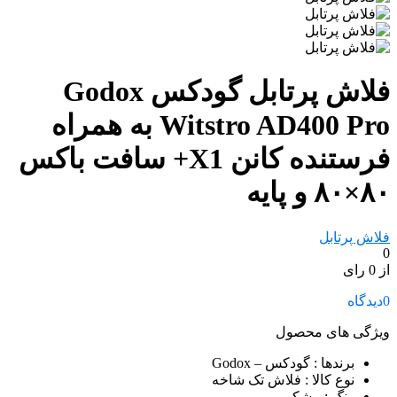
فلاش پرتابل گودکس Godox
Witstro AD400 Pro به همراه
فرستنده کانن X1+ سافت باکس
۸۰×۸۰ و پایه
فلاش پرتابل
0
از 0 رای
0
دیدگاه
ویژگی های محصول
برندها
: گودکس – Godox
نوع کالا
: فلاش‌ تک شاخه
رنگ
: مشکی