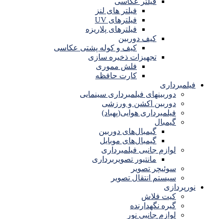
فیلتر عکاسی
فیلتر های لنز
فیلترهای UV
فیلترهای پلاریزه
کیف دوربین
کیف و کوله پشتی عکاسی
تجهیزات ذخیره سازی
فلش مموری
کارت حافظه
فیلمبرداری
دوربینهای فیلمبرداری سینمایی
دوربین اکشن و ورزشی
فیلمبرداری هوایی(پهباد)
گیمبال
گیمبال‌های دوربین
گیمبال‌های موبایل
لوازم جانبی فیلمبرداری
مانتیور تصویربرداری
سوئیچر تصویر
سیستم انتقال تصویر
نورپردازی
کیت فلاش
گیره نگهدارنده
لوازم جانبی نور