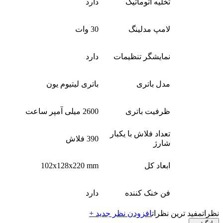
تخلیه اتوماتیک
دارد
لامپ مدلینگ
30 وات
نمایشگر تنظیمات
دارد
مدل باتری
باتری لیتیوم یون
ظرفیت باتری
2600 میلی آمپر ساعت
تعداد فلاش با یکبار
390 فلاش
شارژ
ابعاد کل
102x128x220 mm
فن خنک کننده
دارد
نظرات
مفید ترین نظرات
افزودن نظر جدید +