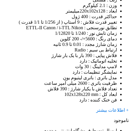
وزن
: 2.1 کیلوگرم
ابعاد
: 220x102x128میلیمتر
حداکثر قدرت
: 400 ژول
تغییر قدرت فلاش
: 9 استاپ ( از 1/256 تا 1/1 قدرت )
تطابق نورسنجی
: ETTL-II Canon / i-TTL Nikon
زمان تابش نور
: 1/240 تا 1/12820
دمای رنگ
: 5600+/- 200 کلوین
زمان شارژ مجدد
: 0.01 تا 0.9 ثانیه
ارتباط بی سیم
: Radio
فلاش پیاپی
: 390 بار با یک بار شارژ
تخلیه اتوماتیک
: دارد
لامپ مدلینگ
: 30 وات
نمایشگر تنظیمات
: دارد
مدل باتری
: باتری لیتیوم یون
ظرفیت باتری
: 2600 میلی آمپر ساعت
تعداد فلاش با یکبار شارژ
: 390 فلاش
ابعاد کل
: 102x128x220 mm
فن خنک کننده
: دارد
+ اطلاعات بیشتر
ناموجود
ارسال توسط فروشگاه اینترنتی دیددوم