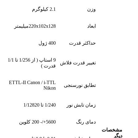
وزن
2.1 کیلوگرم
ابعاد
220x102x128میلیمتر
حداکثر قدرت
400 ژول
9 استاپ ( از 1/256 تا 1/1
تغییر قدرت فلاش
قدرت )
ETTL-II Canon / i-TTL
تطابق نورسنجی
Nikon
زمان تابش نور
1/240 تا 1/12820
دمای رنگ
5600+/- 200 کلوین
مشخصات
دیگر