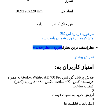
شارژ
ابعاد کل
102x128x220 mm
فن خنک کننده
دارد
بازخورد درباره این کالا
متشکریم بازخورد شما دریافت شد
نظرات
مفید ترین نظرات
افزودن نظر جدید +
نمایش بیشتر
امتیاز کاربران به:
فلاش پرتابل گودکس Godox Witstro AD400 Pro به همراه
فرستنده کانن X1+ سافت باکس ۸۰×۸۰ و پایه
(0نفر)
کیفیت ساخت
0
ارزش خرید به نسبت قیمت
0
امکانات و قابلیت ها