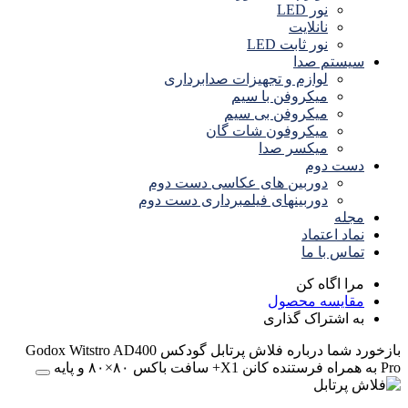
نور LED
نانلایت
نور ثابت LED
سیستم صدا
لوازم و تجهیزات صدابرداری
میکروفن با سیم
میکروفن بی سیم
میکروفون شات گان
میکسر صدا
دست دوم
دوربین های عکاسی دست دوم
دوربینهای فیلمبرداری دست دوم
مجله
نماد اعتماد
تماس با ما
مرا اگاه کن
مقایسه محصول
به اشتراک گذاری
بازخورد شما درباره فلاش پرتابل گودکس Godox Witstro AD400
Pro به همراه فرستنده کانن X1+ سافت باکس ۸۰×۸۰ و پایه