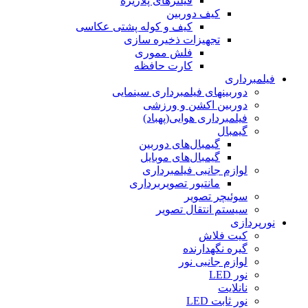
فیلترهای پلاریزه
کیف دوربین
کیف و کوله پشتی عکاسی
تجهیزات ذخیره سازی
فلش مموری
کارت حافظه
فیلمبرداری
دوربینهای فیلمبرداری سینمایی
دوربین اکشن و ورزشی
فیلمبرداری هوایی(پهباد)
گیمبال
گیمبال‌های دوربین
گیمبال‌های موبایل
لوازم جانبی فیلمبرداری
مانتیور تصویربرداری
سوئیچر تصویر
سیستم انتقال تصویر
نورپردازی
کیت فلاش
گیره نگهدارنده
لوازم جانبی نور
نور LED
نانلایت
نور ثابت LED