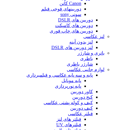
Canon کانن
دوربینهای فوجی فیلم
سونی sony
دوربین های DSLR
دوربین های کامپکت
دوربین های چاپ فوری
لنز عکاسی
لنز بدون آینه
لنز دوربین های DSLR
باتری و شارژر
باطری
شارژر باطری
لوازم جانبی عکاسی
پایه و سه پایه عکاسی و فیلمبرداری
پایه موبایل
پایه نورپردازی
کاور دوربین
کیج دوربین
کیف و کوله پشتی عکاسی
کیف دوربین
فیلتر عکاسی
فیلتر های لنز
فیلترهای UV