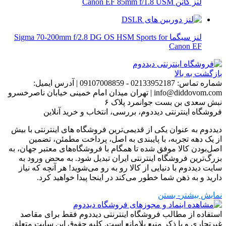
لنز کانن Canon EF 85mm f/1.8 USM
لنز سیگما Sigma 70-200mm f/2.8 DG OS HSM Sports for
Canon EF
بازگشت به بالا
شماره تماس:
02133952187 - 09107008859
|
آدرس ایمیل:
info@diddovom.com
|
تهران میدان امام خمینی خیابان ناصرخسرو
نبش سعدی بن بست جوانمرد پلاک ۶
فروشگاه اینترنتی دیددوم، بررسی، انتخاب و خرید آنلاین
دیددوم به عنوان یکی از قدیمی‌ترین فروشگاه های اینترنتی با بیش
از یک دهه تجربه، با پایبندی به اصل، پرداخت مطمئن، تضمین
اصل‌بودن کالا موفق شده تا همگام با فروشگاه‌های معتبر جهان، به
بزرگ‌ترین فروشگاه اینترنتی ایران تبدیل شود. به محض ورود به
سایت دیددوم با دنیایی از کالا رو به رو می‌شوید! هر آنچه که نیاز
دارید و به ذهن شما خطور می‌کند در اینجا پیدا خواهید کرد.
نمایش بیشتر
- بستن
استفاده از مطالب فروشگاه اینترنتی دیددوم فقط برای مقاصد
غیرتجاری و با ذکر منبع بلامانع است. کلیه حقوق این سایت متعلق