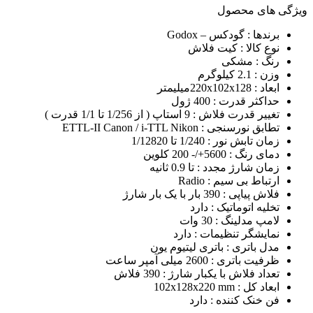
ویژگی های محصول
برندها
: گودکس – Godox
نوع کالا
: کیت فلاش
رنگ
: مشکی
وزن
: 2.1 کیلوگرم
ابعاد
: 220x102x128میلیمتر
حداکثر قدرت
: 400 ژول
تغییر قدرت فلاش
: 9 استاپ ( از 1/256 تا 1/1 قدرت )
تطابق نورسنجی
: ETTL-II Canon / i-TTL Nikon
زمان تابش نور
: 1/240 تا 1/12820
دمای رنگ
: 5600+/- 200 کلوین
زمان شارژ مجدد
: تا 0.9 ثانیه
ارتباط بی سیم
: Radio
فلاش پیاپی
: 390 بار با یک بار شارژ
تخلیه اتوماتیک
: دارد
لامپ مدلینگ
: 30 وات
نمایشگر تنظیمات
: دارد
مدل باتری
: باتری لیتیوم یون
ظرفیت باتری
: 2600 میلی آمپر ساعت
تعداد فلاش با یکبار شارژ
: 390 فلاش
ابعاد کل
: 102x128x220 mm
فن خنک کننده
: دارد