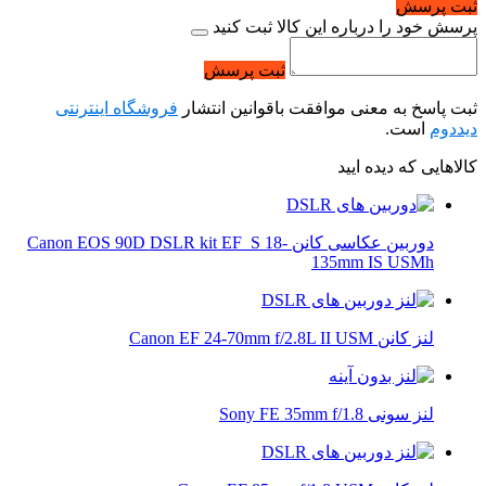
ثبت پرسش
پرسش خود را درباره این کالا ثبت کنید
ثبت پرسش
ثبت پاسخ به معنی موافقت باقوانین انتشار
فروشگاه اینترنتی
دیددوم
است.
کالاهایی که دیده ایید
دوربین عکاسی کانن Canon EOS 90D DSLR kit EF_S 18-
135mm IS USMh
لنز کانن Canon EF 24-70mm f/2.8L II USM
لنز سونی Sony FE 35mm f/1.8