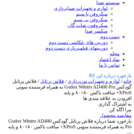
سیستم صدا
لوازم و تجهیزات صدابرداری
میکروفن با سیم
میکروفن بی سیم
میکروفون شات گان
میکسر صدا
دست دوم
دوربین های عکاسی دست دوم
دوربینهای فیلمبرداری دست دوم
مجله
نماد اعتماد
تماس با ما
بازخورد درباره این کالا
خانه
/
لوازم و تجهیزات نورپردازی
/
فلاش پرتابل
/
فلاش پرتابل
گودکس Godox Witstro AD400 Pro به همراه فرستنده سونی
XProS+ سافت باکس ۸۰×۸۰ و پایه
افزودن به علاقه مندی ها
به اشتراک گذاری
مرا اگاه کن
مقایسه محصول
بازخورد شما درباره فلاش پرتابل گودکس Godox Witstro AD400
Pro به همراه فرستنده سونی XProS+ سافت باکس ۸۰×۸۰ و پایه