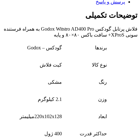
پرسش و پاسخ
توضیحات تکمیلی
فلاش پرتابل گودکس Godox Witstro AD400 Pro به همراه فرستنده
سونی XProS+ سافت باکس ۸۰×۸۰ و پایه
برندها
گودکس – Godox
نوع کالا
کیت فلاش
رنگ
مشکی
وزن
2.1 کیلوگرم
ابعاد
220x102x128میلیمتر
حداکثر قدرت
400 ژول