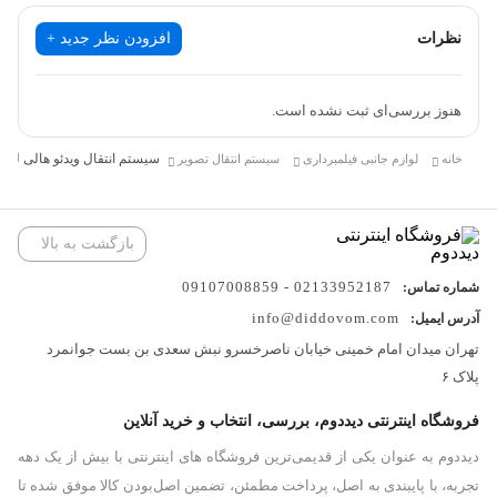
نظرات
افزودن نظر جدید +
هنوز بررسی‌ای ثبت نشده است.
سیستم انتقال ویدئو هالی لند Hollyland Mars 400S PRO
خانه
لوازم جانبی فیلمبرداری
سیستم انتقال تصویر
بازگشت به بالا
02133952187 - 09107008859
شماره تماس:
info@diddovom.com
آدرس ایمیل:
تهران میدان امام خمینی خیابان ناصرخسرو نبش سعدی بن بست جوانمرد
پلاک ۶
فروشگاه اینترنتی دیددوم، بررسی، انتخاب و خرید آنلاین
دیددوم به عنوان یکی از قدیمی‌ترین فروشگاه های اینترنتی با بیش از یک دهه
تجربه، با پایبندی به اصل، پرداخت مطمئن، تضمین اصل‌بودن کالا موفق شده تا