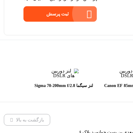
ثبت پرسش
 Canon EF 85mm f/1.8
لنز سیگما Sigma 70-200mm f/2.8
DG OS HSM Sports for Canon
U
EF
بازگشت به بالا
عدی بن بست جوانمرد پلاک ۶