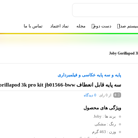
یستم صدا
دست دوم
مجله
نماد اعتماد
تماس با ما
پایه و سه پایه عکاسی و فیلمبرداری
سه پایه قابل انعطاف Joby Gorillapod 3k pro kit jb01566-bww
از 0 رای
0
دیدگاه
0
ویژگی های محصول
برند ها
: Joby
رنگ
: مشکی
وزن
: 463 گرم