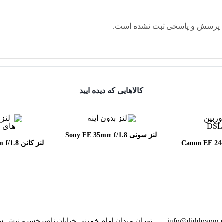
 پرسش و پاسخی ثبت نشده است.
کالاهایی که دیده ایید
لنز سونی Sony FE 35mm f/1.8
Canon EF 24-70mm
لنز کانن
SM
f/2.8
|
info@diddovom.
تهران میدان امام خمینی خیابان ناصرخسرو نبش س