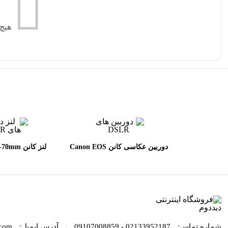
هیچ
دوربین عکاسی کانن Canon EOS
لنز کانن 
L II USM
90D DSLR kit EF_S 18-135mm
IS USMh
|
شماره تماس:
02133952187 - 09107008859
آدرس ایمیل:
com