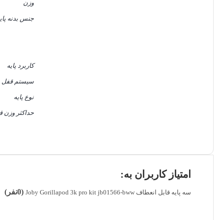
وزن
جنس بدنه پای
کاربرد پایه
سیستم قفل
نوع پایه
حداکثر وزن ق
امتیاز کاربران به:
(0نفر)
سه پایه قابل انعطاف Joby Gorillapod 3k pro kit jb01566-bww