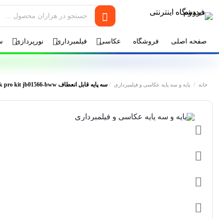
صفحه اصلی
فروشگاه
عکاسی
فیلمبرداری
نورپردازی
س
/
/
سه پایه قابل انعطاف Joby Gorillapod 3k pro kit jb01566-bww
خانه
پایه و سه پایه عکاسی و فیلمبرداری