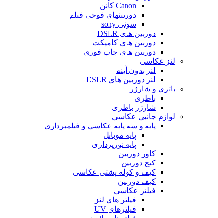
Canon کانن
دوربینهای فوجی فیلم
سونی sony
دوربین های DSLR
دوربین های کامپکت
دوربین های چاپ فوری
لنز عکاسی
لنز بدون آینه
لنز دوربین های DSLR
باتری و شارژر
باطری
شارژر باطری
لوازم جانبی عکاسی
پایه و سه پایه عکاسی و فیلمبرداری
پایه موبایل
پایه نورپردازی
کاور دوربین
کیج دوربین
کیف و کوله پشتی عکاسی
کیف دوربین
فیلتر عکاسی
فیلتر های لنز
فیلترهای UV