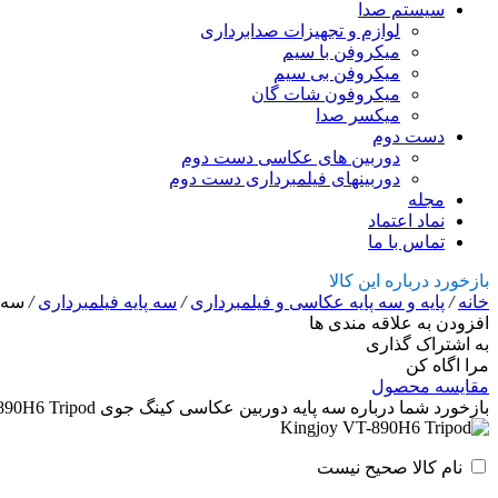
سیستم صدا
لوازم و تجهیزات صدابرداری
میکروفن با سیم
میکروفن بی سیم
میکروفون شات گان
میکسر صدا
دست دوم
دوربین های عکاسی دست دوم
دوربینهای فیلمبرداری دست دوم
مجله
نماد اعتماد
تماس با ما
بازخورد درباره این کالا
خانه
/
پایه و سه پایه عکاسی و فیلمبرداری
/
سه پایه فیلمبرداری
/
سه پای
افزودن به علاقه مندی ها
به اشتراک گذاری
مرا اگاه کن
مقایسه محصول
بازخورد شما درباره سه پایه دوربین عکاسی کینگ جوی Kingjoy VT-890H6 Tripod
نام کالا صحیح نیست