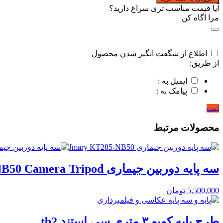
آیا قیمت مناسب تری سراغ دارید؟
مرا اگاه کن
اطلاع از شگفت انگیز شدن محصول
از طریق:
ایمیل به :
پیامک به :
ثبت
محصولات مرتبط
سه پایه دوربین جیماری Jmary KT285-NB50 Camera Tripod
5,500,000
تومان
طرح پایه کوپو ۳ متری سی استند tb2