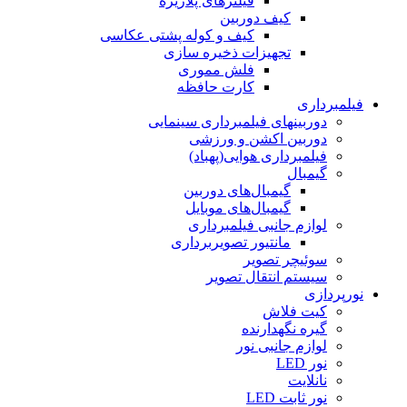
فیلترهای پلاریزه
کیف دوربین
کیف و کوله پشتی عکاسی
تجهیزات ذخیره سازی
فلش مموری
کارت حافظه
فیلمبرداری
دوربینهای فیلمبرداری سینمایی
دوربین اکشن و ورزشی
فیلمبرداری هوایی(پهباد)
گیمبال
گیمبال‌های دوربین
گیمبال‌های موبایل
لوازم جانبی فیلمبرداری
مانتیور تصویربرداری
سوئیچر تصویر
سیستم انتقال تصویر
نورپردازی
کیت فلاش
گیره نگهدارنده
لوازم جانبی نور
نور LED
نانلایت
نور ثابت LED